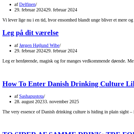
af
Delfinen
29. februar 2024
29. februar 2024
Vi lever lige nu i en tid, hvor ensomhed blandt unge bliver et mere
Leg på dit værelse
af
Jørgen Højlund Wibe
29. februar 2024
29. februar 2024
Leg er henførende, magisk og for manges vedkommende døende. Men 
How To Enter Danish Drinking Culture Li
af
Sashapustota
28. august 2023
3. november 2025
The very essence of Danish drinking culture is hiding in plain sight