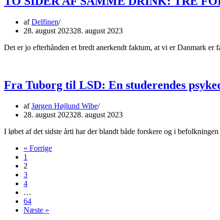
TO SIDER AF SAMME DRINK: TRE 
af
Delfinen
28. august 2023
28. august 2023
Det er jo efterhånden et bredt anerkendt faktum, at vi er Danmark er
Fra Tuborg til LSD: En studerendes psykedel
af
Jørgen Højlund Wibe
28. august 2023
28. august 2023
I løbet af det sidste årti har der blandt både forskere og i befolkninge
« Forrige
1
2
3
4
…
64
Næste »