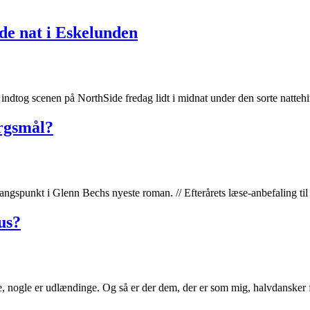
de nat i Eskelunden
k indtog scenen på NorthSide fredag lidt i midnat under den sorte natt
ørgsmål?
angspunkt i Glenn Bechs nyeste roman. // Efterårets læse-anbefaling ti
us?
ere, nogle er udlændinge. Og så er der dem, der er som mig, halvdanske