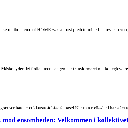
hould take on the theme of HOME was almost predetermined – how can y
ng! Måske lyder det fjollet, men sengen har transformeret mit kollegievæ
grænser bare er et klaustrofobisk fængsel Når min rodløshed har slåe
k mod ensomheden: Velkommen i kollektivet