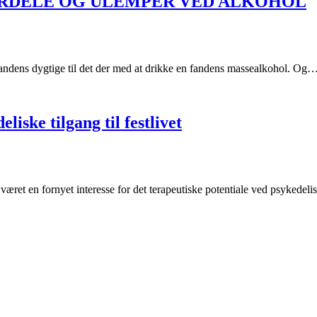
FORDELE OG ULEMPER VED ALKOHOL
 fandens dygtige til det der med at drikke en fandens massealkohol. Og
iske tilgang til festlivet
n været en fornyet interesse for det terapeutiske potentiale ved psykedel