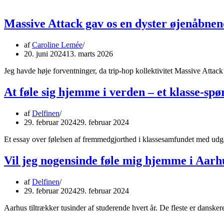
Massive Attack gav os en dyster øjenåbnen
af
Caroline Lemée
20. juni 2024
13. marts 2026
Jeg havde høje forventninger, da trip-hop kollektivitet Massive Attac
At føle sig hjemme i verden – et klasse-sp
af
Delfinen
29. februar 2024
29. februar 2024
Et essay over følelsen af fremmedgjorthed i klassesamfundet med udg
Vil jeg nogensinde føle mig hjemme i Aarh
af
Delfinen
29. februar 2024
29. februar 2024
Aarhus tiltrækker tusinder af studerende hvert år. De fleste er dansk