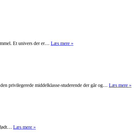
Alive
Massive
ehimmel. Et univers der er…
Læs mere »
Attack
gav
os
en
dyster
øjenåbnende
nat
At
l den privilegerede middelklasse-studerende der går og…
Læs mere »
i
føl
Eskelunden
sig
hj
i
ve
–
et
Vil
r født…
Læs mere »
kla
jeg
sp