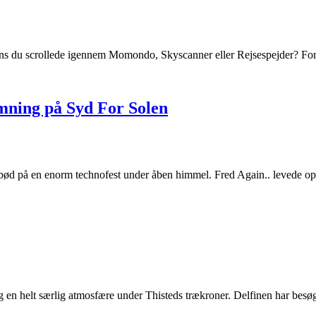
mens du scrollede igennem Momondo, Skyscanner eller Rejsespejder? Fo
mning på Syd For Solen
ag bød på en enorm technofest under åben himmel. Fred Again.. levede
 en helt særlig atmosfære under Thisteds trækroner. Delfinen har besø