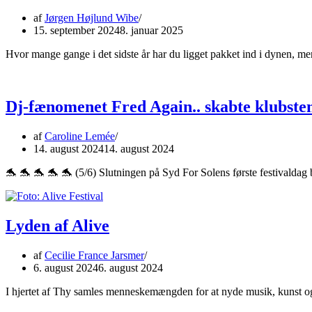
af
Jørgen Højlund Wibe
15. september 2024
8. januar 2025
Hvor mange gange i det sidste år har du ligget pakket ind i dynen, 
Dj-fænomenet Fred Again.. skabte klubste
af
Caroline Lemée
14. august 2024
14. august 2024
🐬 🐬 🐬 🐬 🐬 (5/6) Slutningen på Syd For Solens første festivald
Lyden af Alive
af
Cecilie France Jarsmer
6. august 2024
6. august 2024
I hjertet af Thy samles menneskemængden for at nyde musik, kunst og