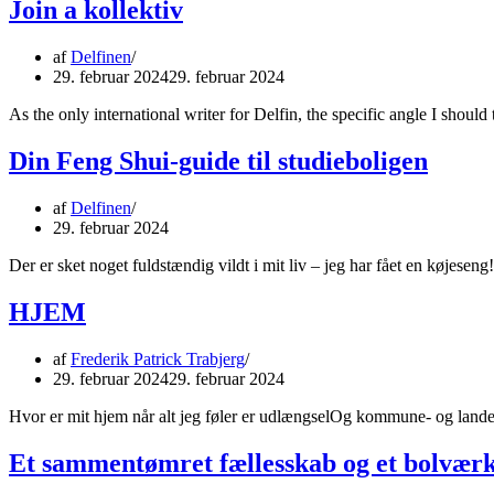
Join a kollektiv
af
Delfinen
29. februar 2024
29. februar 2024
As the only international writer for Delfin, the specific angle I s
Din Feng Shui-guide til studieboligen
af
Delfinen
29. februar 2024
Der er sket noget fuldstændig vildt i mit liv – jeg har fået en køjese
HJEM
af
Frederik Patrick Trabjerg
29. februar 2024
29. februar 2024
Hvor er mit hjem når alt jeg føler er udlængselOg kommune- og lande
Et sammentømret fællesskab og et bolvær