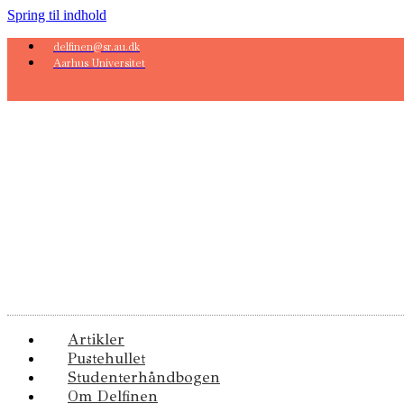
Spring til indhold
delfinen@sr.au.dk
Aarhus Universitet
Artikler
Pustehullet
Studenterhåndbogen
Om Delfinen