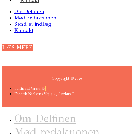
Kontakt
Om Delfinen
Mød redaktionen
Send et indlæg
Kontakt
LÆS MERE
Copyright © 2023
delfinen@sr.au.dk
Fredrik Nielsens Vej 2-4, Aarhus C
Om Delfinen
Mød redaktionen