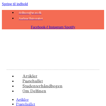
Spring til indhold
delfinen@sr.au.dk
Aarhus Universitet
Facebook-f
Instagram
Spotify
Artikler
Pustehullet
Studenterhåndbogen
Om Delfinen
Artikler
Pustehullet