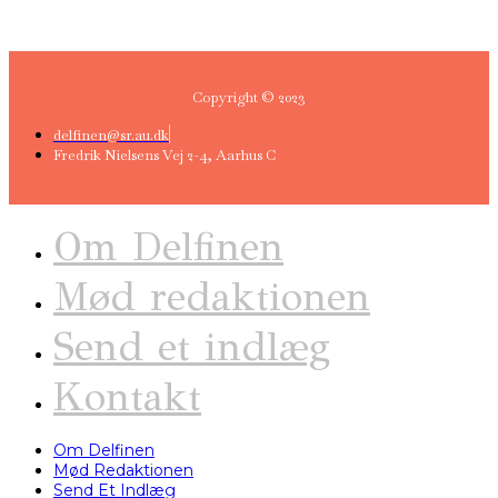
Copyright © 2023
delfinen@sr.au.dk
Fredrik Nielsens Vej 2-4, Aarhus C
Om Delfinen
Mød redaktionen
Send et indlæg
Kontakt
Om Delfinen
Mød Redaktionen
Send Et Indlæg