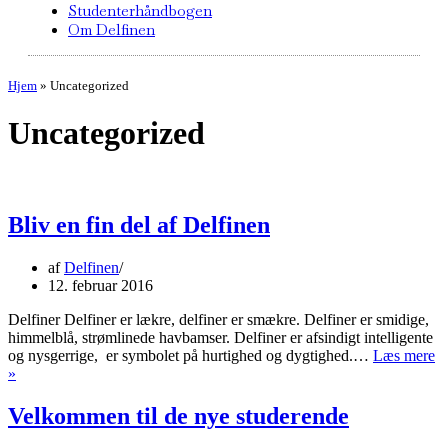
Studenterhåndbogen
Om Delfinen
Hjem
»
Uncategorized
Uncategorized
Bliv en fin del af Delfinen
af
Delfinen
12. februar 2016
Delfiner Delfiner er lækre, delfiner er smækre. Delfiner er smidige,
himmelblå, strømlinede havbamser. Delfiner er afsindigt intelligente
og nysgerrige, er symbolet på hurtighed og dygtighed.…
Læs mere
Bliv
»
en
fin
Velkommen til de nye studerende
del
af