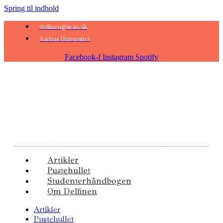
Spring til indhold
delfinen@sr.au.dk
Aarhus Universitet
Facebook-f
Instagram
Spotify
Artikler
Pustehullet
Studenterhåndbogen
Om Delfinen
Artikler
Pustehullet