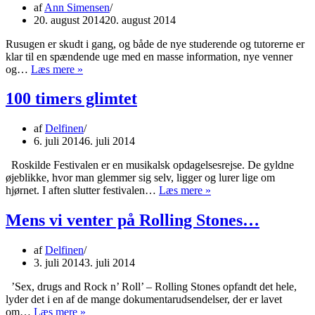
af
Ann Simensen
Delfinen
20. august 2014
20. august 2014
Rusugen er skudt i gang, og både de nye studerende og tutorerne er
klar til en spændende uge med en masse information, nye venner
Velkommen
og…
Læs mere »
til
de
100 timers glimtet
nye
studerende
af
Delfinen
6. juli 2014
6. juli 2014
Roskilde Festivalen er en musikalsk opdagelsesrejse. De gyldne
øjeblikke, hvor man glemmer sig selv, ligger og lurer lige om
100
hjørnet. I aften slutter festivalen…
Læs mere »
timers
glimtet
Mens vi venter på Rolling Stones…
af
Delfinen
3. juli 2014
3. juli 2014
’Sex, drugs and Rock n’ Roll’ – Rolling Stones opfandt det hele,
lyder det i en af de mange dokumentarudsendelser, der er lavet
Mens
om…
Læs mere »