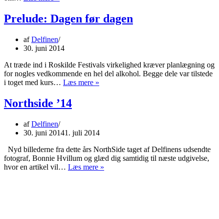
vi
venter
Prelude: Dagen før dagen
på
Rolling
af
Delfinen
Stones…
30. juni 2014
At træde ind i Roskilde Festivals virkelighed kræver planlægning og
for nogles vedkommende en hel del alkohol. Begge dele var tilstede
Prelude:
i toget med kurs…
Læs mere »
Dagen
før
Northside ’14
dagen
af
Delfinen
30. juni 2014
1. juli 2014
Nyd billederne fra dette års NorthSide taget af Delfinens udsendte
fotograf, Bonnie Hvillum og glæd dig samtidig til næste udgivelse,
Northside
hvor en artikel vil…
Læs mere »
’14