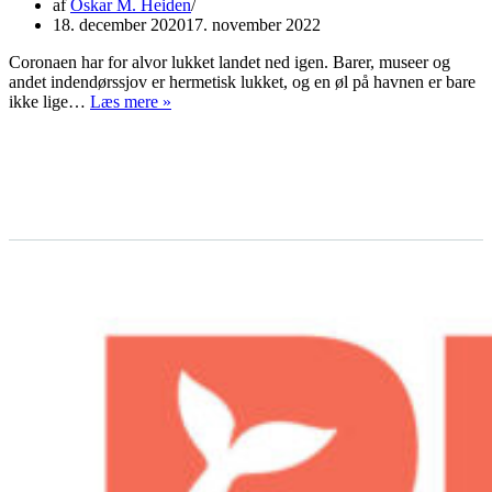
af
Oskar M. Heiden
18. december 2020
17. november 2022
Coronaen har for alvor lukket landet ned igen. Barer, museer og
andet indendørssjov er hermetisk lukket, og en øl på havnen er bare
Delfinen
ikke lige…
Læs mere »
tester:
Glögg,
æbleskiver
og
julestemning
i
Den
Gamle
By