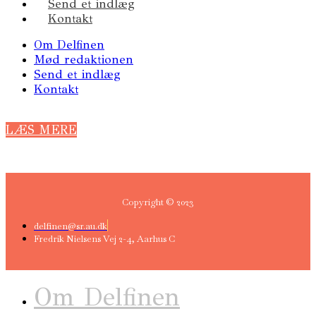
Send et indlæg
Kontakt
Om Delfinen
Mød redaktionen
Send et indlæg
Kontakt
LÆS MERE
Copyright © 2023
delfinen@sr.au.dk
Fredrik Nielsens Vej 2-4, Aarhus C
Om Delfinen