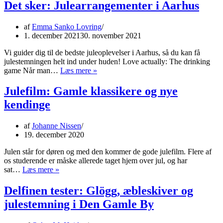
gav
Det sker: Julearrangementer i Aarhus
nyt
liv
af
Emma Sanko Lovring
til
1. december 2021
30. november 2021
nissefortællingerne
Vi guider dig til de bedste juleoplevelser i Aarhus, så du kan få
julestemningen helt ind under huden! Love actually: The drinking
Det
game Når man…
Læs mere »
sker:
Julearrangementer
Julefilm: Gamle klassikere og nye
i
kendinge
Aarhus
af
Johanne Nissen
19. december 2020
Julen står for døren og med den kommer de gode julefilm. Flere af
os studerende er måske allerede taget hjem over jul, og har
Julefilm:
sat…
Læs mere »
Gamle
klassikere
Delfinen tester: Glögg, æbleskiver og
og
julestemning i Den Gamle By
nye
kendinge