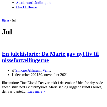
Studenterhåndbogen
Om Delfinen
Hjem
»
Jul
Jul
En julehistorie: Da Marie gav nyt liv til
nissefortællingerne
af
Simone Ahlmann Vang
1. december 2021
30. november 2021
Illustration: Tine Eltved Det var midt i december. Udenfor dryssede
sneen stille ned i vintermørket. Marie sad og kiggede rundt i huset,
En
der var pyntet…
Læs mere »
julehistorie:
Da
Marie