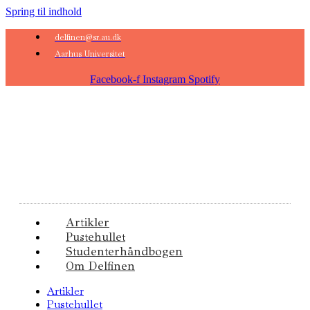
Spring til indhold
delfinen@sr.au.dk
Aarhus Universitet
Facebook-f
Instagram
Spotify
Artikler
Pustehullet
Studenterhåndbogen
Om Delfinen
Artikler
Pustehullet