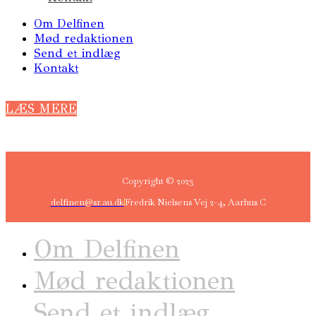
Om Delfinen
Mød redaktionen
Send et indlæg
Kontakt
LÆS MERE
Copyright © 2023
delfinen@sr.au.dk
Fredrik Nielsens Vej 2-4, Aarhus C
Om Delfinen
Mød redaktionen
Send et indlæg