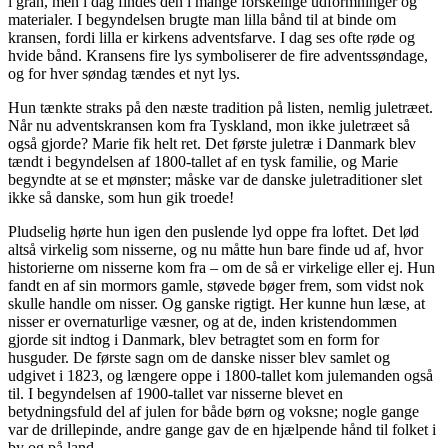
i gran, men i dag findes den i mange forskellige udformninger og
materialer. I begyndelsen brugte man lilla bånd til at binde om
kransen, fordi lilla er kirkens adventsfarve. I dag ses ofte røde og
hvide bånd. Kransens fire lys symboliserer de fire adventssøndage,
og for hver søndag tændes et nyt lys.
Hun tænkte straks på den næste tradition på listen, nemlig juletræet.
Når nu adventskransen kom fra Tyskland, mon ikke juletræet så
også gjorde? Marie fik helt ret. Det første juletræ i Danmark blev
tændt i begyndelsen af 1800-tallet af en tysk familie, og Marie
begyndte at se et mønster; måske var de danske juletraditioner slet
ikke så danske, som hun gik troede!
Pludselig hørte hun igen den puslende lyd oppe fra loftet. Det lød
altså virkelig som nisserne, og nu måtte hun bare finde ud af, hvor
historierne om nisserne kom fra – om de så er virkelige eller ej. Hun
fandt en af sin mormors gamle, støvede bøger frem, som vidst nok
skulle handle om nisser. Og ganske rigtigt. Her kunne hun læse, at
nisser er overnaturlige væsner, og at de, inden kristendommen
gjorde sit indtog i Danmark, blev betragtet som en form for
husguder. De første sagn om de danske nisser blev samlet og
udgivet i 1823, og længere oppe i 1800-tallet kom julemanden også
til. I begyndelsen af 1900-tallet var nisserne blevet en
betydningsfuld del af julen for både børn og voksne; nogle gange
var de drillepinde, andre gange gav de en hjælpende hånd til folket i
by og på land.