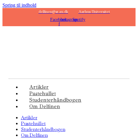
Spring til indhold
delfinen@sr.au.dk
Aarhus Universitet
Facebook-
Instagram
Spotify
f
Artikler
Pustehullet
Studenterhåndbogen
Om Delfinen
Artikler
Pustehullet
Studenterhåndbogen
Om Delfinen