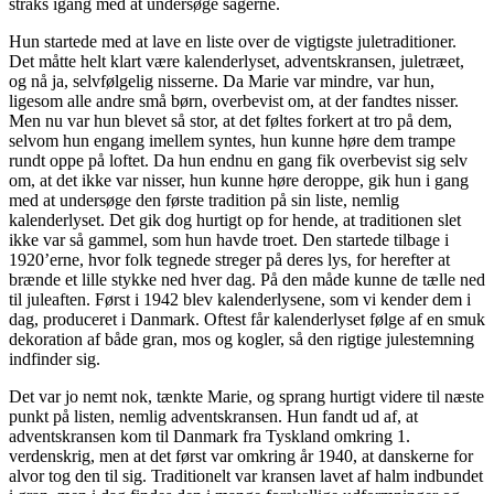
straks igang med at undersøge sagerne.
Hun startede med at lave en liste over de vigtigste juletraditioner.
Det måtte helt klart være kalenderlyset, adventskransen, juletræet,
og nå ja, selvfølgelig nisserne. Da Marie var mindre, var hun,
ligesom alle andre små børn, overbevist om, at der fandtes nisser.
Men nu var hun blevet så stor, at det føltes forkert at tro på dem,
selvom hun engang imellem syntes, hun kunne høre dem trampe
rundt oppe på loftet. Da hun endnu en gang fik overbevist sig selv
om, at det ikke var nisser, hun kunne høre deroppe, gik hun i gang
med at undersøge den første tradition på sin liste, nemlig
kalenderlyset. Det gik dog hurtigt op for hende, at traditionen slet
ikke var så gammel, som hun havde troet. Den startede tilbage i
1920’erne, hvor folk tegnede streger på deres lys, for herefter at
brænde et lille stykke ned hver dag. På den måde kunne de tælle ned
til juleaften. Først i 1942 blev kalenderlysene, som vi kender dem i
dag, produceret i Danmark. Oftest får kalenderlyset følge af en smuk
dekoration af både gran, mos og kogler, så den rigtige julestemning
indfinder sig.
Det var jo nemt nok, tænkte Marie, og sprang hurtigt videre til næste
punkt på listen, nemlig adventskransen. Hun fandt ud af, at
adventskransen kom til Danmark fra Tyskland omkring 1.
verdenskrig, men at det først var omkring år 1940, at danskerne for
alvor tog den til sig. Traditionelt var kransen lavet af halm indbundet