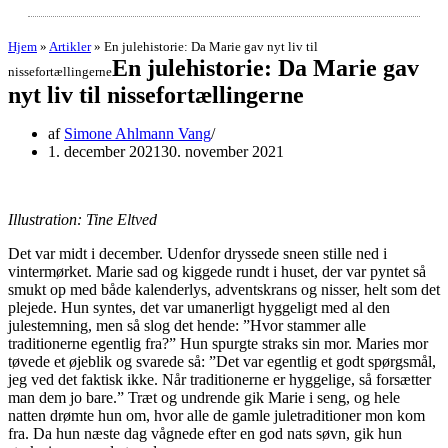
Hjem
»
Artikler
»
En julehistorie: Da Marie gav nyt liv til
En julehistorie: Da Marie gav
nissefortællingerne
nyt liv til nissefortællingerne
af
Simone Ahlmann Vang
1. december 2021
30. november 2021
Illustration: Tine Eltved
Det var midt i december. Udenfor dryssede sneen stille ned i
vintermørket. Marie sad og kiggede rundt i huset, der var pyntet så
smukt op med både kalenderlys, adventskrans og nisser, helt som det
plejede. Hun syntes, det var umanerligt hyggeligt med al den
julestemning, men så slog det hende: ”Hvor stammer alle
traditionerne egentlig fra?” Hun spurgte straks sin mor. Maries mor
tøvede et øjeblik og svarede så: ”Det var egentlig et godt spørgsmål,
jeg ved det faktisk ikke. Når traditionerne er hyggelige, så forsætter
man dem jo bare.” Træt og undrende gik Marie i seng, og hele
natten drømte hun om, hvor alle de gamle juletraditioner mon kom
fra. Da hun næste dag vågnede efter en god nats søvn, gik hun