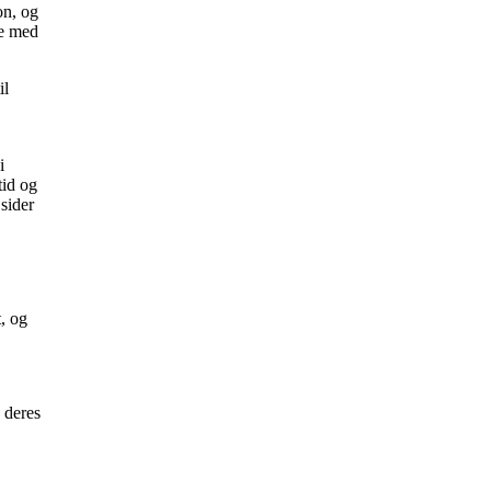
on, og
de med
il
i
tid og
sider
t, og
 deres