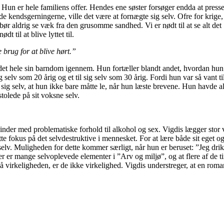
. Hun er hele familiens offer. Hendes ene søster forsøger endda at press
de kendsgerningerne, ville det være at fornægte sig selv. Ofre for krige,
i bør aldrig se væk fra den grusomme sandhed. Vi er nødt til at se alt det
dt til at blive lyttet til.
 brug for at blive hørt.”
t det hele sin barndom igennem. Hun fortæller blandt andet, hvordan hun
 selv som 20 årig og et til sig selv som 30 årig. Fordi hun var så vant ti
il sig selv, at hun ikke bare måtte le, når hun læste brevene. Hun havde al
stolede på sit voksne selv.
inder med problematiske forhold til alkohol og sex. Vigdis lægger stor
te fokus på det selvdestruktive i mennesket. For at lære både sit eget o
lv. Muligheden for dette kommer særligt, når hun er beruset: ”Jeg dri
der er mange selvoplevede elementer i ”Arv og miljø”, og at flere af de t
virkeligheden, er de ikke virkelighed. Vigdis understreger, at en roma