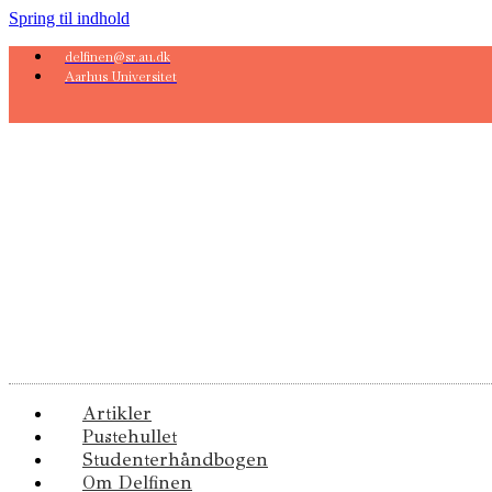
Spring til indhold
delfinen@sr.au.dk
Aarhus Universitet
Artikler
Pustehullet
Studenterhåndbogen
Om Delfinen