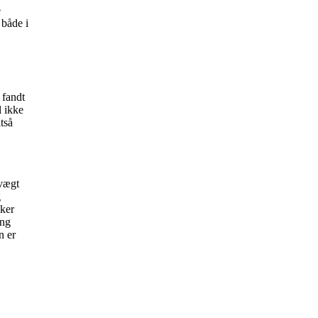
e
 både i
 fandt
l ikke
tså
 vægt
g
kker
ing
n er