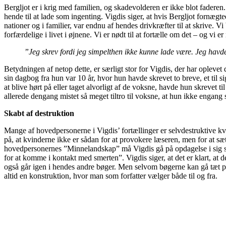
Bergljot er i krig med familien, og skadevolderen er ikke blot faderen
hende til at lade som ingenting. Vigdis siger, at hvis Bergljot fornægte
nationer og i familier, var endnu af hendes drivkræfter til at skrive. V
forfærdelige i livet i øjnene. Vi er nødt til at fortælle om det – og vi er nø
”Jeg skrev fordi jeg simpelthen ikke kunne lade være. Jeg havde
Betydningen af netop dette, er særligt stor for Vigdis, der har opleve
sin dagbog fra hun var 10 år, hvor hun havde skrevet to breve, et til sig
at blive hørt på eller taget alvorligt af de voksne, havde hun skrevet t
allerede dengang mistet så meget tiltro til voksne, at hun ikke engang 
Skabt af destruktion
Mange af hovedpersonerne i Vigdis’ fortællinger er selvdestruktive kv
på, at kvinderne ikke er sådan for at provokere læseren, men for at sæt
hovedpersonernes ”Minnelandskap” må Vigdis gå på opdagelse i sig se
for at komme i kontakt med smerten”. Vigdis siger, at det er klart, at 
også går igen i hendes andre bøger. Men selvom bøgerne kan gå tæt på 
altid en konstruktion, hvor man som forfatter vælger både til og fra.