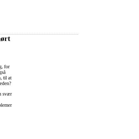
hørt
, for
gså
 til at
heden?
en svær
blemer