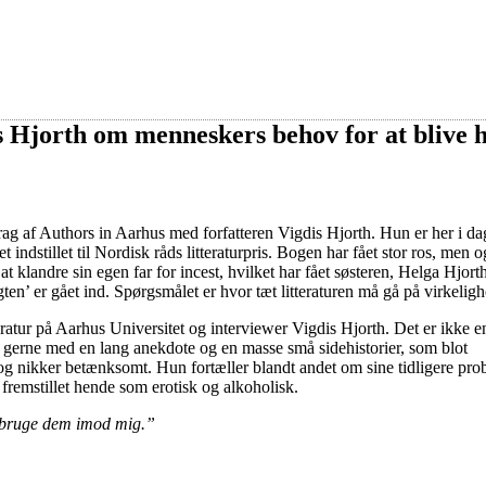
s Hjorth om menneskers behov for at blive 
rag af Authors in Aarhus med forfatteren Vigdis Hjorth. Hun er her i dag
 indstillet til Nordisk råds litteraturpris. Bogen har fået stor ros, men o
 klandre sin egen far for incest, hvilket har fået søsteren, Helga Hjorth,
en’ er gået ind. Spørgsmålet er hvor tæt litteraturen må gå på virkelig
eratur på Aarhus Universitet og interviewer Vigdis Hjorth. Det er ikke 
is gerne med en lang anekdote og en masse små sidehistorier, som blot
 og nikker betænksomt. Hun fortæller blandt andet om sine tidligere pro
fremstillet hende som erotisk og alkoholisk.
an bruge dem imod mig.”