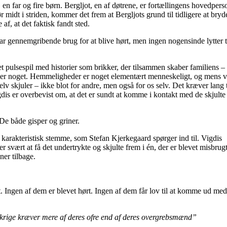
 far og fire børn. Bergljot, en af døtrene, er fortællingens hovedpers
midt i striden, kommer det frem at Bergljots grund til tidligere at bry
f, at det faktisk fandt sted.
r gennemgribende brug for at blive hørt, men ingen nogensinde lytter t
 et pulsespil med historier som brikker, der tilsammen skaber familiens –
skjuler noget. Hemmeligheder er noget elementært menneskeligt, og mens v
lv skjuler – ikke blot for andre, men også for os selv. Det kræver lang 
dis er overbevist om, at det er sundt at komme i kontakt med de skjulte 
De både gisper og griner.
gt karakteristisk stemme, som Stefan Kjerkegaard spørger ind til. Vigdis
 er svært at få det undertrykte og skjulte frem i én, der er blevet misbrug
ner tilbage.
. Ingen af dem er blevet hørt. Ingen af dem får lov til at komme ud med
or krige kræver mere af deres ofre end af deres overgrebsmænd”