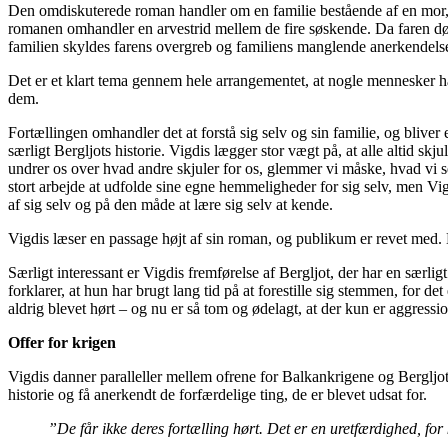
Den omdiskuterede roman handler om en familie bestående af en mor, en
romanen omhandler en arvestrid mellem de fire søskende. Da faren dør 
familien skyldes farens overgreb og familiens manglende anerkendelse a
Det er et klart tema gennem hele arrangementet, at nogle mennesker ha
dem.
Fortællingen omhandler det at forstå sig selv og sin familie, og bliver
særligt Bergljots historie. Vigdis lægger stor vægt på, at alle altid 
undrer os over hvad andre skjuler for os, glemmer vi måske, hvad vi se
stort arbejde at udfolde sine egne hemmeligheder for sig selv, men Vig
af sig selv og på den måde at lære sig selv at kende.
Vigdis læser en passage højt af sin roman, og publikum er revet med. 
Særligt interessant er Vigdis fremførelse af Bergljot, der har en særli
forklarer, at hun har brugt lang tid på at forestille sig stemmen, for det
aldrig blevet hørt – og nu er så tom og ødelagt, at der kun er aggressio
Offer for krigen
Vigdis danner paralleller mellem ofrene for Balkankrigene og Bergljot
historie og få anerkendt de forfærdelige ting, de er blevet udsat for.
”De får ikke deres fortælling hørt. Det er en uretfærdighed, f