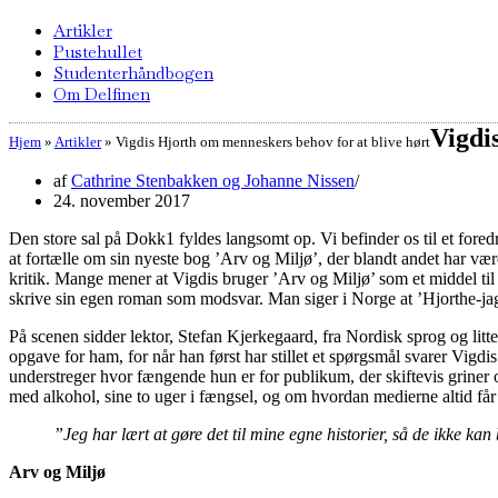
Artikler
Pustehullet
Studenterhåndbogen
Om Delfinen
Vigdi
Hjem
»
Artikler
»
Vigdis Hjorth om menneskers behov for at blive hørt
af
Cathrine Stenbakken og Johanne Nissen
24. november 2017
Den store sal på Dokk1 fyldes langsomt op. Vi befinder os til et fored
at fortælle om sin nyeste bog ’Arv og Miljø’, der blandt andet har været
kritik. Mange mener at Vigdis bruger ’Arv og Miljø’ som et middel til at
skrive sin egen roman som modsvar. Man siger i Norge at ’Hjorthe-jagt
På scenen sidder lektor, Stefan Kjerkegaard, fra Nordisk sprog og litt
opgave for ham, for når han først har stillet et spørgsmål svarer Vigd
understreger hvor fængende hun er for publikum, der skiftevis griner
med alkohol, sine to uger i fængsel, og om hvordan medierne altid får 
”Jeg har lært at gøre det til mine egne historier, så de ikke k
Arv og Miljø