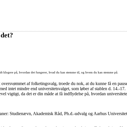
 det?
 lidt klogere på, hvordan det fungerer, hvad du kan stemme til, og hvem du kan stemme på.
et oversvømmet af folketingsvalg, troede du nok, at du kunne få en pause
med intet mindre end universitetsvalget, som løber af stablen d. 14.-17.
vel vigtigt, da det er din måde at få indflydelse på, hvordan universitet
t-organer: Studienævn, Akademisk Råd, Ph.d.-udvalg og Aarhus Universite