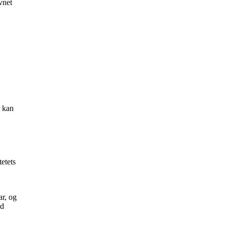
vnet
t kan
tetets
ar, og
ed