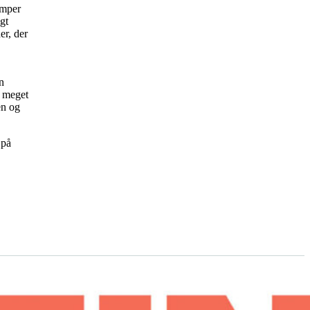
æmper
gt
er, der
n
g meget
en og
 på