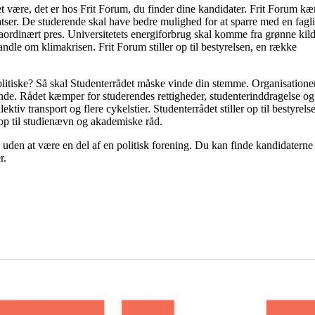
et være, det er hos Frit Forum, du finder dine kandidater. Frit Forum k
atser. De studerende skal have bedre mulighed for at sparre med en fagli
aordinært pres. Universitetets energiforbrug skal komme fra grønne kild
andle om klimakrisen. Frit Forum stiller op til bestyrelsen, en række
olitiske? Så skal Studenterrådet måske vinde din stemme. Organisatione
rende. Rådet kæmper for studerendes rettigheder, studenterinddragelse o
lektiv transport og flere cykelstier. Studenterrådet stiller op til bestyrels
 op til studienævn og akademiske råd.
 uden at være en del af en politisk forening. Du kan finde kandidaterne
er.