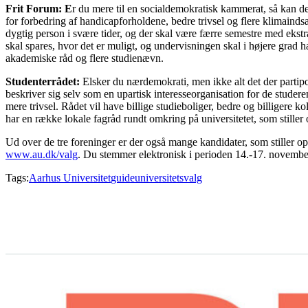
Frit Forum: E
r du mere til en socialdemokratisk kammerat, så kan d
for forbedring af handicapforholdene, bedre trivsel og flere klimainds
dygtig person i svære tider, og der skal være færre semestre med ekstr
skal spares, hvor det er muligt, og undervisningen skal i højere grad h
akademiske råd og flere studienævn.
Studenterrådet:
Elsker du nærdemokrati, men ikke alt det der partip
beskriver sig selv som en upartisk interesseorganisation for de stude
mere trivsel. Rådet vil have billige studieboliger, bedre og billigere kol
har en række lokale fagråd rundt omkring på universitetet, som stiller
Ud over de tre foreninger er der også mange kandidater, som stiller op
www.au.dk/valg
. Du stemmer elektronisk i perioden 14.-17. novemb
Tags:
Aarhus Universitet
guide
universitetsvalg