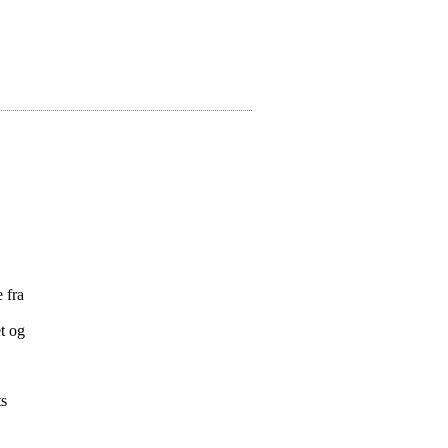
 fra
et og
ts