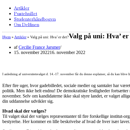
Artikler
Pustehullet
Studenterhåndbogen
Om Delfinen
Valg på uni: Hva’ er
Hjem
»
Artikler
»
Valg på uni: Hva’ er det?
af
Cecilie France Jarsmer
15. november 2022
16. november 2022
I anledning af universitetsvalget d. 14.-17. november får du denne explainer, så du kan blive
Efter fire uger, hvor gadebilledet, sociale medier og samtaler har vær
politik. Men ikke helt endnu! De demokratiske festligheder fortsætter 
november. Selv om kandidaterne ikke skal styre landet, er valget allige
din uddannelse udvikler sig.
Hvad skal der vælges?
Til valget skal der vælges repræsentanter til fire forskellige institu
bestyrelse. Her kommer en lille beskrivelse af hvad de hver især laver.