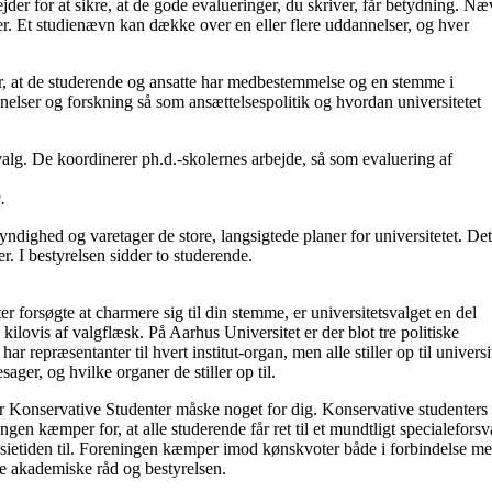
der for at sikre, at de gode evalueringer, du skriver, får betydning. Næ
r. Et studienævn kan dække over en eller flere uddannelser, og hver
er, at de studerende og ansatte har medbestemmelse og en stemme i
nelser og forskning så som ansættelsespolitik og hvordan universitetet
valg. De koordinerer ph.d.-skolernes arbejde, så som evaluering af
.
yndighed og varetager de store, langsigtede planer for universitetet. De
er.
I bestyrelsen sidder to studerende.
er forsøgte at charmere sig til din stemme, er universitetsvalget en del
lovis af valgflæsk. På Aarhus Universitet er der blot tre politiske
 repræsentanter til hvert institut-organ, men alle stiller op til universi
ager, og hvilke organer de stiller op til.
er Konservative Studenter måske noget for dig. Konservative studenters
gen kæmper for, at alle studerende får ret til et mundtligt specialeforsv
nasietiden til. Foreningen kæmper imod kønskvoter både i forbindelse m
 de akademiske råd og bestyrelsen.