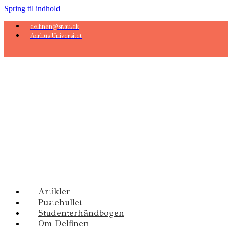
Spring til indhold
delfinen@sr.au.dk
Aarhus Universitet
Artikler
Pustehullet
Studenterhåndbogen
Om Delfinen