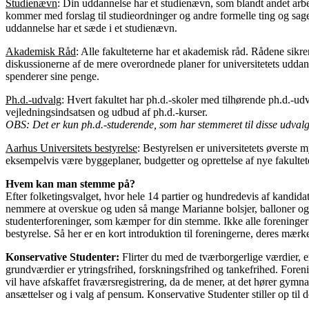
Studienævn
:
Din uddannelse har et studienævn, som blandt andet arbej
kommer med forslag til studieordninger og andre formelle ting og sage
uddannelse har et sæde i et studienævn.
Akademisk Råd
:
Alle fakulteterne har et akademisk råd. Rådene sikr
diskussionerne af de mere overordnede planer for universitetets uddan
spenderer sine penge.
Ph.d.-udvalg
:
Hvert fakultet har ph.d.-skoler med tilhørende ph.d.-ud
vejledningsindsatsen og udbud af ph.d.-kurser.
OBS: D
et er kun ph.d.-studerende, som har stemmeret til disse udvalg
Aarhus Universitets bestyrelse
:
Bestyrelsen er universitetets øverste m
eksempelvis være byggeplaner, budgetter og oprettelse af nye fakultet
Hvem kan man stemme på?
Efter folketingsvalget, hvor hele 14 partier og hundredevis af kandidat
nemmere at overskue og uden så mange Marianne bolsjer, balloner og ki
studenterforeninger, som kæmper for din stemme. Ikke alle foreninger har
bestyrelse. Så her er en kort introduktion til foreningerne, deres mærkes
Konservative Studenter:
Flirter du med de tværborgerlige værdier, 
grundværdier er ytringsfrihed, forskningsfrihed og tankefrihed. Forenin
vil have afskaffet fraværsregistrering, da de mener, at det hører gym
ansættelser og i valg af pensum. Konservative Studenter stiller op til