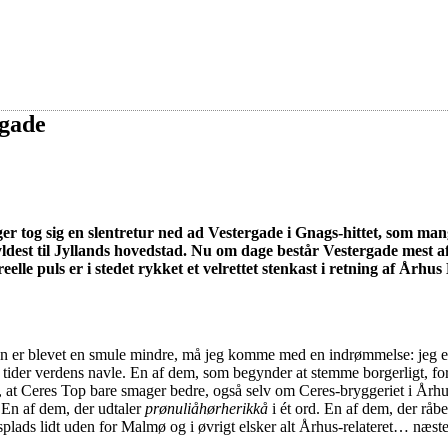
egade
oger tog sig en slentretur ned ad Vestergade i Gnags-hittet, som ma
n hyldest til Jyllands hovedstad. Nu om dage består Vestergade mest 
lle puls er i stedet rykket et velrettet stenkast i retning af Århus
elsen er blevet en smule mindre, må jeg komme med en indrømmelse: jeg e
tider verdens navle. En af dem, som begynder at stemme borgerligt, fo
, at Ceres Top bare smager bedre, også selv om Ceres-bryggeriet i Årh
. En af dem, der udtaler
prønuliåhørherikkå
i ét ord. En af dem, der råb
lads lidt uden for Malmø og i øvrigt elsker alt Århus-relateret… næst