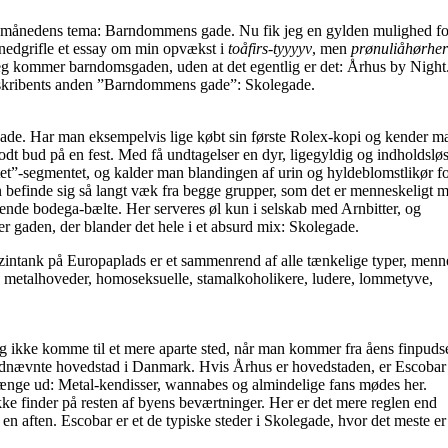
ede månedens tema: Barndommens gade. Nu fik jeg en gylden mulighed fo
nedgrifle et essay om min opvækst i
toåfirs-tyyyyv
, men
prønuliåhørher
jeg kommer barndomsgaden, uden at det egentlig er det: Århus by Night
e skribents anden ”Barndommens gade”: Skolegade.
 gade. Har man eksempelvis lige købt sin første Rolex-kopi og kender m
odt bud på en fest. Med få undtagelser en dyr, ligegyldig og indholdslø
ttet”-segmentet, og kalder man blandingen af urin og hyldeblomstlikør f
n befinde sig så langt væk fra begge grupper, som det er menneskeligt m
bende bodega-bælte. Her serveres øl kun i selskab med Arnbitter, og
er gaden, der blander det hele i et absurd mix: Skolegade.
zintank på Europaplads er et sammenrend af alle tænkelige typer, menn
e, metalhoveder, homoseksuelle, stamalkoholikere, ludere, lommetyve,
ig ikke komme til et mere aparte sted, når man kommer fra åens finpuds
lvudnævnte hovedstad i Danmark. Hvis Århus er hovedstaden, er Escobar
hænge ud: Metal-kendisser, wannabes og almindelige fans mødes her.
ikke finder på resten af byens beværtninger. Her er det mere reglen end
f en aften. Escobar er et de typiske steder i Skolegade, hvor det meste er t