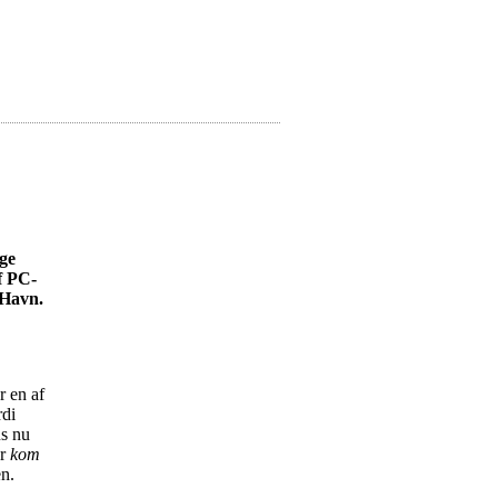
nge
af PC-
 Havn.
r en af
rdi
us nu
er
kom
en.