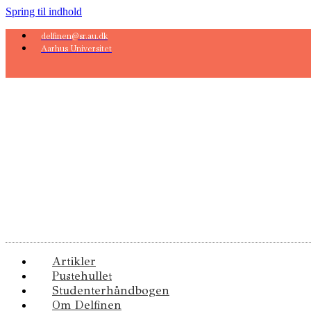
Spring til indhold
delfinen@sr.au.dk
Aarhus Universitet
Artikler
Pustehullet
Studenterhåndbogen
Om Delfinen