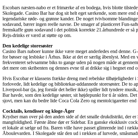
Escobars næsten-nabo er et frimærke af en bodega, hvis blotte tilstede
Skolegade. Casino Bar har dog sit helt eget særkende, som mere end
legendariske røde- og grønne kander. De noget tvivlsomme blandinger,
sodavand, bærer ingen reelle navne. De smager af plasticeret Fun-saft
fremskaffe grøn sodavand i det politisk korrekte 21.århundrede er så
Rejs-drinks er værd at støtte op om.
Den kedelige storesøster
Casino Bars naboer kunne ikke være meget anderledes end denne. G-Bar 
for bøsser og lesbiske i Århus. Ikke at det er særlig åbenlyst. Med e
frekventeret selvsamme biks to gange uden på nogen måde at gennemsk
det mere om skribenten og dennes evne til at drikke sig i hegnet end 
Hvis Escobar er klassens frække dreng med rebelske tilbøjeligheder i
forlovede, lidt kedelige og bibliotekar-uddannede storesøster. De to 
Liverpool-bar (ja, jeg forstår det heller ikke) spiller lidt tyndere musi
Bar havde, som den kedelige søster, sit højdepunkt for ti år siden. D
sjovt, men kan du bedre lide Coca Cola Zero og mentolcigaretter end or
Cocktails, kendisser og kloge-Åger
Krydser man over på den anden side af det smalle drukdistrikt, der e
mangfoldighed. Første åbne dør er Sidebar. En ganske eksklusiv cockt
et lokale at sælge ud fra. Baren ville have passet glimrende ind i r
Åboulevarden. I Skolegade står den ud i rækken af lurvede, småsmad