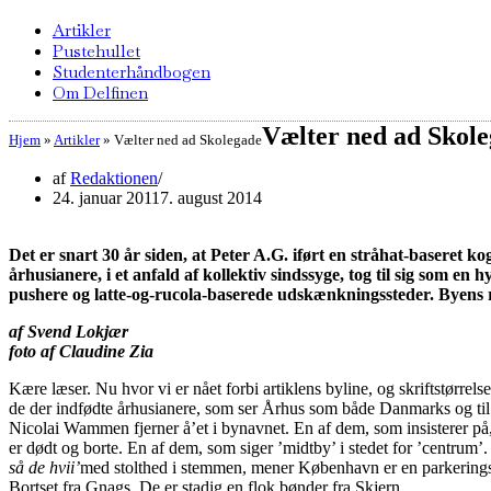
Artikler
Pustehullet
Studenterhåndbogen
Om Delfinen
Vælter ned ad Skol
Hjem
»
Artikler
»
Vælter ned ad Skolegade
af
Redaktionen
24. januar 2011
7. august 2014
Det er snart 30 år siden, at Peter A.G. iført en stråhat-baseret k
århusianere, i et anfald af kollektiv sindssyge, tog til sig som e
pushere og latte-og-rucola-baserede udskænkningssteder. Byens ree
af Svend Lokjær
foto af Claudine Zia
Kære læser. Nu hvor vi er nået forbi artiklens byline, og skriftstørr
de der indfødte århusianere, som ser Århus som både Danmarks og til 
Nicolai Wammen fjerner å’et i bynavnet. En af dem, som insisterer på
er dødt og borte. En af dem, som siger ’midtby’ i stedet for ’centrum’
så de hvii’
med stolthed i stemmen, mener København er en parkeringsp
Bortset fra Gnags. De er stadig en flok bønder fra Skjern.