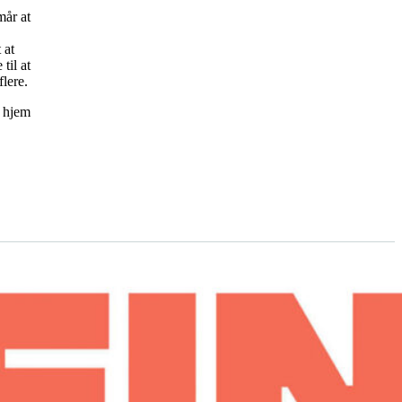
mår at
 at
til at
lere.
g hjem