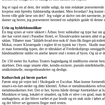
Jeg er også en af dem, der smilte saligt, da min redaktør præsenter
lovprise min hjemby fuldstændig skamløst. Men hvordan? Jeg kunne 
hvem ville gide læse om det? Jeg valgte at skrive om det nærmeste, 
damer og herrer, jeg præsenterer hermed en subjektiv guide til denn
Urin og hyldeblomstlikør
Én ting synes at være sikkert i Århus: hver subkultur og type har sin
der har været med i Paradise Hotel, er Åboulevarden næsten altid et g
sådan. Tilhører man ”åååårh-hvad-tror-nok-li’-hun-fik-finger-på-toile
Mokai, svarer Klostergade i reglen til en typisk tur i byen. Skulle ma
er man formentlig typen, der er tiltrukket af Frederiksbjergs omsiggri
håndmadderne sidder en anelse løsere end i resten af byen. Og så er d
De 150 meter fra Aarhus Teaters bagindgang til midtbyens eneste ben
skæbner. Den unge smarte elite, kendis-rockere, pseudo-intellektuell
småkriminelle, morgenbranderter og deslige.
Kulturchok på første parket
Første stop på vejen ind i Skolegade er Escobar. Man kunne formentl
smart-i-en-fart-steder og ditto klientel. Århus er metalmusikkens se
metalmusikernes fort. Det er her, byens hårde drenge foretrækker at 
Musikken er tung, lokalet er smadret, og folk er stive i en grad, man 
undtagelsen, at der bliver væltet et par borde og en stak stole i løbet a
og der bliver set igennem fingre med resten.