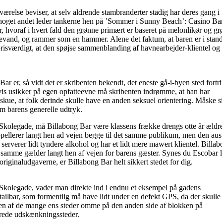
værelse beviser, at selv aldrende stambranderter stadig har deres gang i
 noget andet leder tankerne hen på ’Sommer i Sunny Beach’: Casino Ba
 hvoraf i hvert fald den grønne primært er baseret på melonlikør og gr
evand, og rammer som en hammer. Alene det faktum, at baren er i stand 
 prisværdigt, at den spøjse sammenblanding af havnearbejder-klientel o
er, så vidt det er skribenten bekendt, det eneste gå-i-byen sted fortri
n vis usikker på egen opfatteevne må skribenten indrømme, at han har
ue, at folk derinde skulle have en anden seksuel orientering. Måske s
om barens generelle udtryk.
 Skolegade, må Billabong Bar være klassens frække drengs otte år ældr
appellerer langt hen ad vejen begge til det samme publikum, men den aus
k, serverer lidt tyndere alkohol og har et lidt mere mawert klientel. Billa
et samme gælder langt hen af vejen for barens gæster. Synes du Escobar 
iginaludgaverne, er Billabong Bar helt sikkert stedet for dig.
r Skolegade, vader man direkte ind i endnu et eksempel på gadens
ailbar, som formentlig må have lidt under en defekt GPS, da der skulle
ækken af de mange ens steder omme på den anden side af blokken på
rede udskænkningssteder.