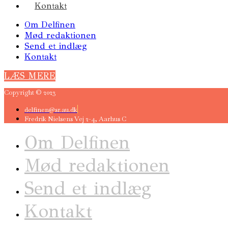
Kontakt
Om Delfinen
Mød redaktionen
Send et indlæg
Kontakt
LÆS MERE
Copyright © 2023
delfinen@sr.au.dk
Fredrik Nielsens Vej 2-4, Aarhus C
Om Delfinen
Mød redaktionen
Send et indlæg
Kontakt