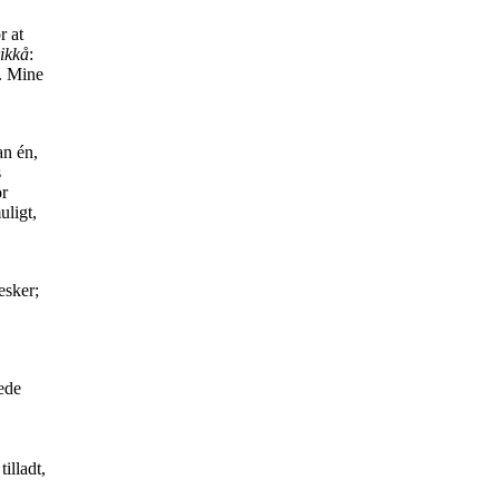
r at
ikkå
:
. Mine
an én,
s
or
uligt,
esker;
ede
illadt,