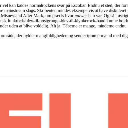
r vel kan kaldes normalrockens svar på Escobar. Endnu et sted, der for
re mainstream slags. Skribenten mindes eksempelvis at have diskuteret
på Misneyland After Mark, om præcis hvor
mawer
han var. Og så i øvrigt
nsk funkrock-blev-til-postgrunge-blev-til-klynkerock-band kunne holde 
nder uden at blive voldelig. Åh ja. Tåberne er mange, minderne endnu f
 Et område, der hylder mangfoldigheden og sender tømmermænd med di