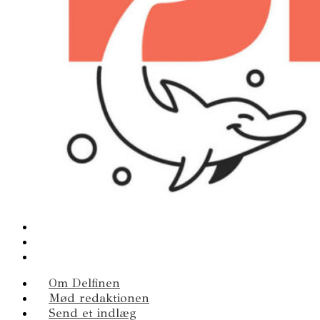
Om Delfinen
Mød redaktionen
Send et indlæg