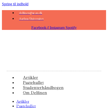
Spring til indhold
delfinen@sr.au.dk
Aarhus Universitet
Facebook-f
Instagram
Spotify
Artikler
Pustehullet
Studenterhåndbogen
Om Delfinen
Artikler
Pustehullet