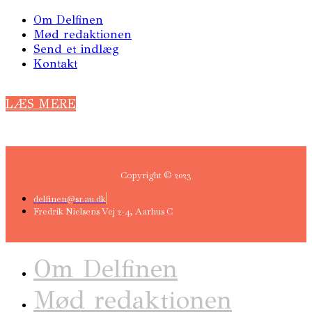
Om Delfinen
Mød redaktionen
Send et indlæg
Kontakt
LÆS MERE
Copyright © 2023
delfinen@sr.au.dk
Fredrik Nielsens Vej 2-4, Aarhus C
Om Delfinen
Mød redaktionen