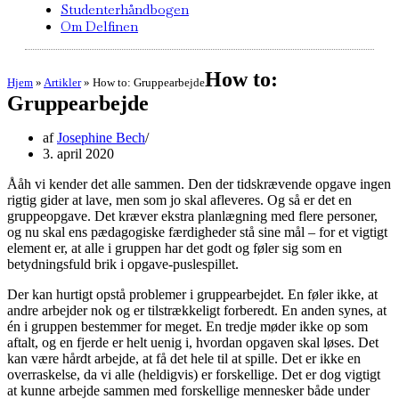
Studenterhåndbogen
Om Delfinen
How to:
Hjem
»
Artikler
»
How to: Gruppearbejde
Gruppearbejde
af
Josephine Bech
3. april 2020
Ååh vi kender det alle sammen. Den der tidskrævende opgave ingen
rigtig gider at lave, men som jo skal afleveres. Og så er det en
gruppeopgave. Det kræver ekstra planlægning med flere personer,
og nu skal ens pædagogiske færdigheder stå sine mål – for et vigtigt
element er, at alle i gruppen har det godt og føler sig som en
betydningsfuld brik i opgave-puslespillet.
Der kan hurtigt opstå problemer i gruppearbejdet. En føler ikke, at
andre arbejder nok og er tilstrækkeligt forberedt. En anden synes, at
én i gruppen bestemmer for meget. En tredje møder ikke op som
aftalt, og en fjerde er helt uenig i, hvordan opgaven skal løses. Det
kan være hårdt arbejde, at få det hele til at spille. Det er ikke en
overraskelse, da vi alle (heldigvis) er forskellige. Det er dog vigtigt
at kunne arbejde sammen med forskellige mennesker både under