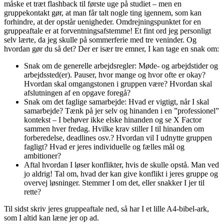
måske et træt flashback til første uge på studiet – men en
gruppekontakt gør, at man får talt nogle ting igennem, som kan
forhindre, at der opstår uenigheder. Omdrejningspunktet for en
gruppeaftale er at forventningsafstemme! Et fint ord jeg personligt
selv lærte, da jeg skulle på sommerferie med tre veninder. Og
hvordan gør du så det? Der er især tre emner, I kan tage en snak om:
Snak om de generelle arbejdsregler: Møde- og arbejdstider og
arbejdssted(er). Pauser, hvor mange og hvor ofte er okay?
Hvordan skal omgangstonen i gruppen være? Hvordan skal
afslutningen af en opgave foregå?
Snak om det faglige samarbejde: Hvad er vigtigt, når I skal
samarbejde? Tænk på jer selv og hinanden i en ”professionel”
kontekst – I behøver ikke elske hinanden og se X Factor
sammen hver fredag. Hvilke krav stiller I til hinanden om
forberedelse, deadlines osv.? Hvordan vil I udnytte gruppen
fagligt? Hvad er jeres individuelle og fælles mål og
ambitioner?
Aftal hvordan I løser konflikter, hvis de skulle opstå. Man ved
jo aldrig! Tal om, hvad der kan give konflikt i jeres gruppe og
overvej løsninger. Stemmer I om det, eller snakker I jer til
rette?
Til sidst skriv jeres gruppeaftale ned, så har I et lille A4-bibel-ark,
som I altid kan læne jer op ad.