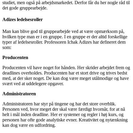
studiet, men også på arbejdsmarkedet. Derfor får du her nogle råd til
det gode gruppearbejde.
Adizes ledelsesroller
Man kan blive god til gruppearbejde ved at være opmærksom på,
hvilken type man er i en gruppe. I en gruppe er der altid forskellige
typer af ledelsesroller. Professoren Ichak Adizes har defineret dem
som:
P
roducenten
Producenten vil have noget for hånden. Her skrider arbejdet frem og
deadlines overholdes. Producenten har et stort drive og trives bedst
med, at der sker noget. De kan dog være meget utålmodige og have
svært ved at uddelegere opgaver.
Administratoren
Administratoren har styr på tingene og har det store overblik.
Personen ved, hvor meget der skal være færdigt hvornår, for at nå
helt i mål inden deadline. Her er systemer og regler i høj kurs, og
personen har ofte gode analytiske evner. Kreativitet og nytænkning
kan dog være en udfordring.