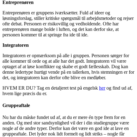
Entreprenøren
Entreprenøren er gruppens iværksætter. Fuld af ideer og
løsningsforslag, stiller kritiske spørgsmål til arbejdsmetoder og rejser
ofte debat. Personen er risikovillig og vedholdende. Ofte har
entreprenøren mange bolde i luften, og det kan derfor ske, at
personen kommer til at springe fra ide til ide.
Integratoren
Integratoren er opmærksom på alle i gruppen. Personen sørger for
alle kommer til orde og at alle har det godt. Integratoren vil være
optaget af at løse konflikter og skabe et godt fællesskab. Dog kan
denne ledertype hurtigt vende på en tallerken, hvis stemningen er for
det, og integratoren kan derfor ofte blive en medløber.
HVEM ER DU? Tag en detaljeret test på engelsk
her
og find ud af,
hvem lige præcis du er.
Gruppeaftale
Nu har du måske fundet ud af, at du er mere én type frem for en
anden. Og med stor sandsynlighed vil der i din studiegruppe være
nogle af de andre typer. Derfor kan det være en god ide at lave en
gruppeaftale. Det lyder nok lidt formelt og lidt striks – nogle får