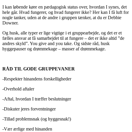
I kan løbende køre en pædagogisk status over, hvordan I synes, det
hele går. Hvad fungerer, og hvad fungerer ikke? Her kan I få luft for
nogle tanker, uden at de andre i gruppen tænker, at du er Debbie
Downer.
Og husk, alle typer er lige vigtige i et gruppearbejde, og det er et
fælles ansvar at få samarbejdet til at fungere – det er ikke altid ”de
andres skyld”. You give and you take. Og sidste råd, husk
hyggepauser og drømmekage – masser af drømmekage.
RÅD TIL GODE GRUPPEVANER
-Respekter hinandens forskelligheder
-Overhold aftaler
-Aftal, hvordan I træffer beslutninger
-Diskuter jeres forventninger
-Tillad problemsnak (og hyggesnak!)
-Vær ærlige med hinanden