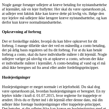
Nogle gange forsøger udlejere at kræve betaling for nyistandsættelse
af lejemålet, når en lejer fraflytter. Her skal du være opmærksom på,
at udlejer rent faktisk ikke kan kræve dette på lovlig vis. Ifølge den
nye lejelov må udlejere ikke længere kræve nyistandsættelse, og kan
derfor kun kræve normalistandsættelse.
Opkrævning af forbrug
Der er forskellige måder, hvorpå du kan blive opkrævet for dit
forbrug. I mange tilfælde sker det ved en månedlig a conto betaling,
der på årlig basis reguleres ud fra dit forbrug. For at du kan betale
forbrug a conto, skal du have individuelle målere i dit lejemål. Nogle
udlejere vælger på ulovlig vis at opkræve a conto, selvom der ikke
er individuelle målere i lejemålet. A conto-betaling af vand og el må
altså ikke beregnes ud fra areal eller andre fordelingsprincipper.
Huslejestigninger
Huslejestigninger er meget normale i et lejeforhold. Du skal dog
være opmærksom på, hvordan huslejestigningen er beregnet. En ny
lejelov trådte i kraft d. 01.07.2015, hvor reglerne for trappeleje er
ændret. Hvis du er flyttet ind i dit lejemål efter denne dato, må din
udlejer ikke foretage huslejestigninger efter trappeleje-princippet.
Det betyder, at din udlejer ikke kan kræve en huslejestigning med et