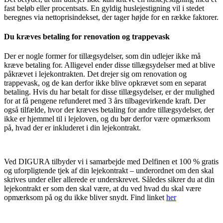
fast beløb eller procentsats. En gyldig huslejestigning vil i stedet
beregnes via nettoprisindekset, der tager højde for en række faktorer.
Du kræves betaling for renovation og trappevask
Der er nogle former for tillægsydelser, som din udlejer ikke må
kræve betaling for. Alligevel ender disse tillægsydelser med at blive
påkrævet i lejekontrakten. Det drejer sig om renovation og
trappevask, og de kan derfor ikke blive opkrævet som en separat
betaling. Hvis du har betalt for disse tillægsydelser, er der mulighed
for at få pengene refunderet med 3 års tilbagevirkende kraft. Der
også tilfælde, hvor der kræves betaling for andre tillægsydelser, der
ikke er hjemmel til i lejeloven, og du bør derfor være opmærksom
på, hvad der er inkluderet i din lejekontrakt.
Ved DIGURA tilbyder vi i samarbejde med Delfinen et 100 % gratis
og uforpligtende tjek af din lejekontrakt – underordnet om den skal
skrives under eller allerede er underskrevet. Således sikrer du at din
lejekontrakt er som den skal være, at du ved hvad du skal være
opmærksom på og du ikke bliver snydt. Find linket
her