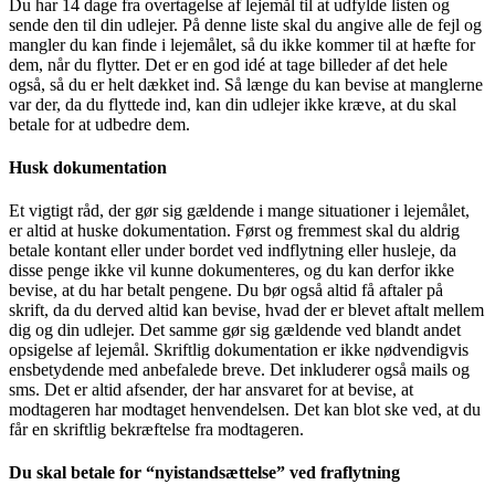
Du har 14 dage fra overtagelse af lejemål til at udfylde listen og
sende den til din udlejer. På denne liste skal du angive alle de fejl og
mangler du kan finde i lejemålet, så du ikke kommer til at hæfte for
dem, når du flytter. Det er en god idé at tage billeder af det hele
også, så du er helt dækket ind. Så længe du kan bevise at manglerne
var der, da du flyttede ind, kan din udlejer ikke kræve, at du skal
betale for at udbedre dem.
Husk dokumentation
Et vigtigt råd, der gør sig gældende i mange situationer i lejemålet,
er altid at huske dokumentation. Først og fremmest skal du aldrig
betale kontant eller under bordet ved indflytning eller husleje, da
disse penge ikke vil kunne dokumenteres, og du kan derfor ikke
bevise, at du har betalt pengene. Du bør også altid få aftaler på
skrift, da du derved altid kan bevise, hvad der er blevet aftalt mellem
dig og din udlejer. Det samme gør sig gældende ved blandt andet
opsigelse af lejemål. Skriftlig dokumentation er ikke nødvendigvis
ensbetydende med anbefalede breve. Det inkluderer også mails og
sms. Det er altid afsender, der har ansvaret for at bevise, at
modtageren har modtaget henvendelsen. Det kan blot ske ved, at du
får en skriftlig bekræftelse fra modtageren.
Du skal betale for “nyistandsættelse” ved fraflytning