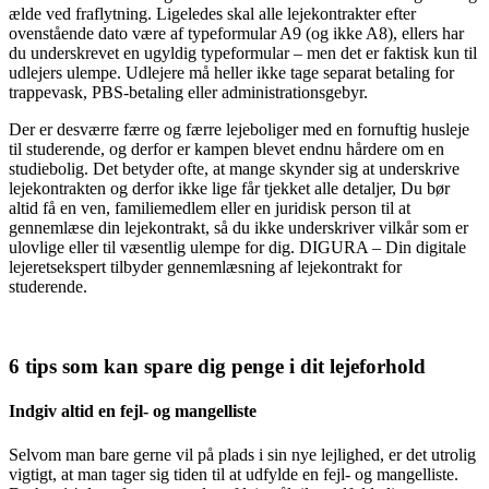
ælde ved fraflytning. Ligeledes skal alle lejekontrakter efter
ovenstående dato være af typeformular A9 (og ikke A8), ellers har
du underskrevet en ugyldig typeformular – men det er faktisk kun til
udlejers ulempe. Udlejere må heller ikke tage separat betaling for
trappevask, PBS-betaling eller administrationsgebyr.
Der er desværre færre og færre lejeboliger med en fornuftig husleje
til studerende, og derfor er kampen blevet endnu hårdere om en
studiebolig. Det betyder ofte, at mange skynder sig at underskrive
lejekontrakten og derfor ikke lige får tjekket alle detaljer, Du bør
altid få en ven, familiemedlem eller en juridisk person til at
gennemlæse din lejekontrakt, så du ikke underskriver vilkår som er
ulovlige eller til væsentlig ulempe for dig. DIGURA – Din digitale
lejeretsekspert tilbyder gennemlæsning af lejekontrakt for
studerende.
6 tips som kan spare dig penge i dit lejeforhold
Indgiv altid en fejl- og mangelliste
Selvom man bare gerne vil på plads i sin nye lejlighed, er det utrolig
vigtigt, at man tager sig tiden til at udfylde en fejl- og mangelliste.