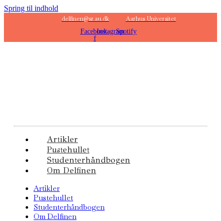
Spring til indhold
delfinen@sr.au.dk
Aarhus Universitet
Facebook-
Instagram
Spotify
f
Artikler
Pustehullet
Studenterhåndbogen
Om Delfinen
Artikler
Pustehullet
Studenterhåndbogen
Om Delfinen