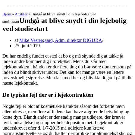
Hjem
»
Artikler
»
Undgå at blive snydt i din lejebolig ved
Undgå at blive snydt i din lejebolig
studiestart
ved studiestart
af
Mike Vestergaard, Adm. direktør DIGURA
25. juni 2019
Du har endelig fundet et sted at bo og må skynde dig at takke ja
inden andre kommer dig i forekøbet. Mens du står med
lejekontrakten i hånden er der flere ting du bør være opmærksom på
inden du blindt skriver under. Det kan for mange være en lettere
uoverskuelig størrelse. Men læs med her og bliv klædt godt på til din
næste lejekontrakt.
De typiske fejl der er i lejekontrakten
Nogle fejl er blot af kosmetiske karakter såsom det forkerte navn
eller adresse, men flere af fejlene kan have afgørende betydning og
koste dyrt. Blandt andet er der stadig mange udlejere, der kræver
nyistandsættelse og snupper hele depositummet. I lejekontrakter
underskrevet efter d. 1/7-2015 må udlejere kun kræve
normalistandsættelse og du hæfter derfor ikke for almindeligt slid og