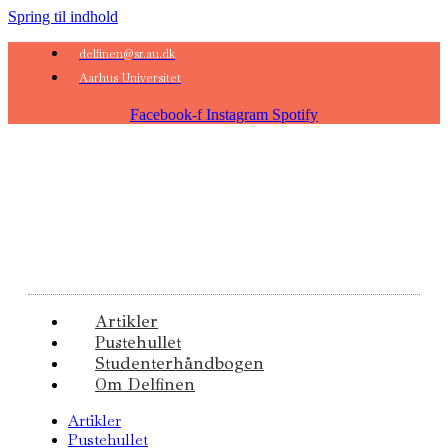
Spring til indhold
delfinen@sr.au.dk
Aarhus Universitet
Facebook-f
Instagram
Spotify
Artikler
Pustehullet
Studenterhåndbogen
Om Delfinen
Artikler
Pustehullet