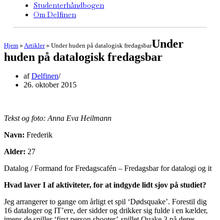
Studenterhåndbogen
Om Delfinen
Under
Hjem
»
Artikler
»
Under huden på datalogisk fredagsbar
huden på datalogisk fredagsbar
af
Delfinen
26. oktober 2015
Tekst og foto: Anna Eva Heilmann
Navn:
Frederik
Alder:
27
Datalog / Formand for Fredagscafén – Fredagsbar for datalogi og it
Hvad laver I af aktiviteter, for at indgyde lidt sjov på studiet?
Jeg arrangerer to gange om årligt et spil ‘Dødsquake’. Forestil dig
16 dataloger og IT’ere, der sidder og drikker sig fulde i en kælder,
imens de spiller ‘first person shooter’-spillet Quake 3 på deres