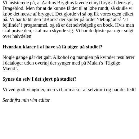
Vi insisterede på, at Aarhus Bryghus lavede et nyt bryg af deres øl,
Drageblod. Men for at de kunne få det til at løbe rundt, så skulle vi
købe det meste af brygget. Det gjorde vi så og fik vores egen etiket
på. Vi har kaldt den ‘dBock’ der spiller på ordet ‘debug’ altså ‘at
fejlfinde’ i programmel, og så er det selvfølgelig en bock. Hvis man
skal prøve den, skal man skynde sig. Vi har de første par uger solgt
over halvdelen.
Hvordan klarer I at have så få piger på studiet?
Nogle gange går det galt. Alkohol og manglen på kvinder resulterer
i dataloger uden overtøj der synger med på Mulan’s ‘Rigtige
Mænd’.
Synes du selv I det sjovt på studiet?
Vi ved godt vi nørder, men vi har masser af selvironi og har det fedt!
Sendt fra min vim editor