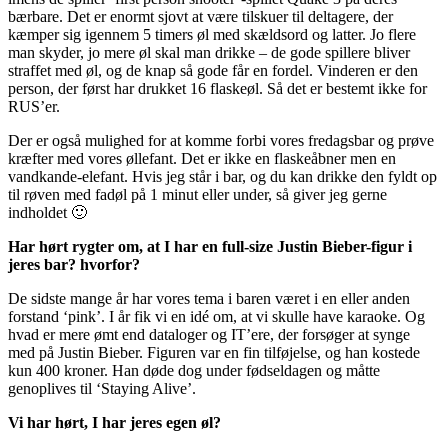
bærbare. Det er enormt sjovt at være tilskuer til deltagere, der
kæmper sig igennem 5 timers øl med skældsord og latter. Jo flere
man skyder, jo mere øl skal man drikke – de gode spillere bliver
straffet med øl, og de knap så gode får en fordel. Vinderen er den
person, der først har drukket 16 flaskeøl. Så det er bestemt ikke for
RUS’er.
Der er også mulighed for at komme forbi vores fredagsbar og prøve
kræfter med vores øllefant. Det er ikke en flaskeåbner men en
vandkande-elefant. Hvis jeg står i bar, og du kan drikke den fyldt op
til røven med fadøl på 1 minut eller under, så giver jeg gerne
indholdet 🙂
Har hørt rygter om, at I har en full-size Justin Bieber-figur i
jeres bar? hvorfor?
De sidste mange år har vores tema i baren været i en eller anden
forstand ‘pink’. I år fik vi en idé om, at vi skulle have karaoke. Og
hvad er mere ømt end dataloger og IT’ere, der forsøger at synge
med på Justin Bieber. Figuren var en fin tilføjelse, og han kostede
kun 400 kroner. Han døde dog under fødseldagen og måtte
genoplives til ‘Staying Alive’.
Vi har hørt, I har jeres egen øl?