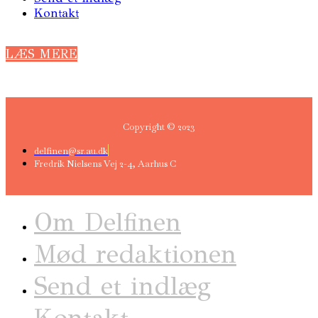
Kontakt
LÆS MERE
Copyright © 2023
delfinen@sr.au.dk
Fredrik Nielsens Vej 2-4, Aarhus C
Om Delfinen
Mød redaktionen
Send et indlæg