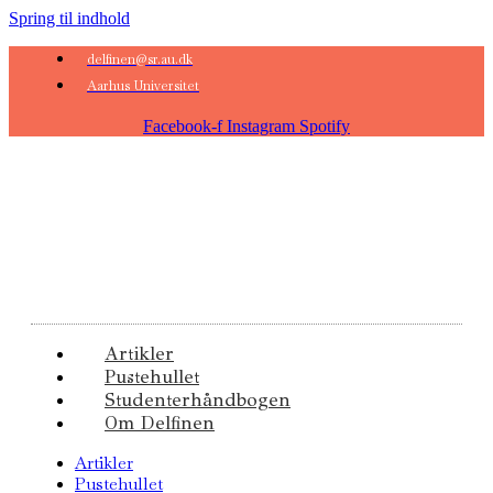
Spring til indhold
delfinen@sr.au.dk
Aarhus Universitet
Facebook-f
Instagram
Spotify
Artikler
Pustehullet
Studenterhåndbogen
Om Delfinen
Artikler
Pustehullet