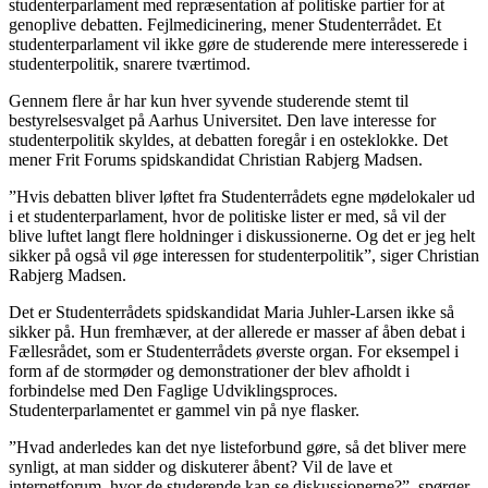
studenterparlament med repræsentation af politiske partier for at
genoplive debatten. Fejlmedicinering, mener Studenterrådet. Et
studenterparlament vil ikke gøre de studerende mere interesserede i
studenterpolitik, snarere tværtimod.
Gennem flere år har kun hver syvende studerende stemt til
bestyrelsesvalget på Aarhus Universitet. Den lave interesse for
studenterpolitik skyldes, at debatten foregår i en osteklokke. Det
mener Frit Forums spidskandidat Christian Rabjerg Madsen.
”Hvis debatten bliver løftet fra Studenterrådets egne mødelokaler ud
i et studenterparlament, hvor de politiske lister er med, så vil der
blive luftet langt flere holdninger i diskussionerne. Og det er jeg helt
sikker på også vil øge interessen for studenterpolitik”, siger Christian
Rabjerg Madsen.
Det er Studenterrådets spidskandidat Maria Juhler-Larsen ikke så
sikker på. Hun fremhæver, at der allerede er masser af åben debat i
Fællesrådet, som er Studenterrådets øverste organ. For eksempel i
form af de stormøder og demonstrationer der blev afholdt i
forbindelse med Den Faglige Udviklingsproces.
Studenterparlamentet er gammel vin på nye flasker.
”Hvad anderledes kan det nye listeforbund gøre, så det bliver mere
synligt, at man sidder og diskuterer åbent? Vil de lave et
internetforum, hvor de studerende kan se diskussionerne?”, spørger