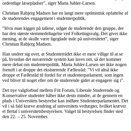
ordentlige læsepladser”, siger Maria Juhler-Larsen.
Christian Rabjerg Madsen har en langt mere optimistisk opfattelse af
de studerendes engagement i studenterpolitik.
”Hvis man kigger på tallene, udgør de studerende den gruppe, der
har den største stemmedeltagelse ved Folketingsvalg. Det giver ikke
mening, at de skulle være ligeglade inde på universitetet”, siger
Christian Rabjerg Madsen.
Han undrer sig over, at Studenterrådet ikke er mere villige til at se
på, hvordan det nuværende system kan laves om, så der kommer
mere debat om studenterpolitik. Maria Juhler-Larsen ser ikke nogen
fornuft i at droppe det eksisterende Fællesråd: ”Vi vil altså ikke
droppe et Fællesråd til fordel for et studenterparlament, som ingen
ved bliver til noget eller om de studerende gider at engagere sig i”.
Det nye valgforbud mellem Frit Forum, Liberale Studerende og
Konservative studenter håber ikke desto mindre, at de gennem en
plads i Universitets bestyrelse kan indføre Studenterparlamentet. Det
vil i så fald kræve ændring af universitets vedtægter, hvilket kræver
et flertal i universitetsbestyrelsen. Valget til bestyrelsen finder sted
den 22. – 25. November.