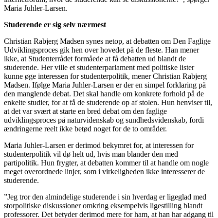
Maria Juhler-Larsen.
Studerende er sig selv nærmest
Christian Rabjerg Madsen synes netop, at debatten om Den Faglige
Udviklingsproces gik hen over hovedet på de fleste. Han mener
ikke, at Studenterrådet formåede at få debatten ud blandt de
studerende. Her ville et studenterparlament med politiske lister
kunne øge interessen for studenterpolitik, mener Christian Rabjerg
Madsen. Ifølge Maria Juhler-Larsen er der en simpel forklaring på
den manglende debat. Det skal handle om konkrete forhold på de
enkelte studier, for at få de studerende op af stolen. Hun henviser til,
at det var svært at starte en bred debat om den faglige
udviklingsproces på naturvidenskab og sundhedsvidenskab, fordi
ændringerne reelt ikke betød noget for de to områder.
Maria Juhler-Larsen er derimod bekymret for, at interessen for
studenterpolitik vil dø helt ud, hvis man blander den med
partipolitik. Hun frygter, at debatten kommer til at handle om nogle
meget overordnede linjer, som i virkeligheden ikke interesserer de
studerende.
”Jeg tror den almindelige studerende i sin hverdag er ligeglad med
storpolitiske diskussioner omkring eksempelvis ligestilling blandt
professorer. Det betyder derimod mere for ham, at han har adgang til