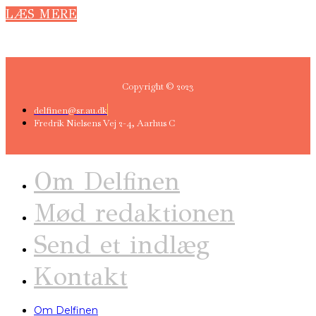
LÆS MERE
Copyright © 2023
delfinen@sr.au.dk
Fredrik Nielsens Vej 2-4, Aarhus C
Om Delfinen
Mød redaktionen
Send et indlæg
Kontakt
Om Delfinen