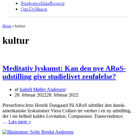
Studenterhåndbogen
Om Delfinen
Hjem
»
kultur
kultur
Meditativ lyskunst: Kan den nye ARoS-
udstilling give studielivet zenfølelse?
af
Isabell Møller Andersen
28. februar 2022
28. februar 2022
Pressefotos:Jens Henrik Daugaard På ARoS udstiller den dansk-
amerikanske lyskunstner Viera Collaro tre værker i en ny udstilling,
der i sin helhed kaldes Levitation. Compassion. Transcendence.
Meditativ
…
Læs mere »
lyskunst:
Kan