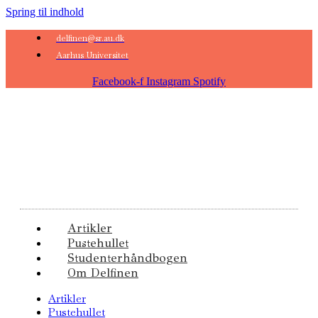
Spring til indhold
delfinen@sr.au.dk
Aarhus Universitet
Facebook-f
Instagram
Spotify
Artikler
Pustehullet
Studenterhåndbogen
Om Delfinen
Artikler
Pustehullet