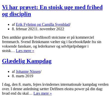
den
nye
Vi har prøvet: En stoisk uge med frihed
ARoS-
og disciplin
udstilling
give
studielivet
af
Erik Fyhring og Camilla Svenblad
zenfølelse?
8. februar 2021
1. november 2022
Den antikke græske livsfilosofi stoicisme er på kommerciel
fremmarch. Svend Brinkmann vælter sig i facebookfløde fra sin
voksende fanskare, og lederkurser og selvhjælpsbøger i
Vi
stoisk…
Læs mere »
har
prøvet:
Glædelig Kampdag
En
stoisk
af
Johanne Nissen
uge
8. marts 2019
med
frihed
I dag, den 8. marts, fejres kvindernes internationale kampdag verden
og
over. I denne anledning sætter Delfinen ekstra power på din dag:
disciplin
Glædelig
hvad end du skal…
Læs mere »
Kampdag