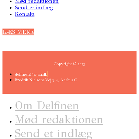
Mød redaktionen
Send et indlæg
Kontakt
LÆS MERE
Copyright © 2023
delfinen@sr.au.dk
Fredrik Nielsens Vej 2-4, Aarhus C
Om Delfinen
Mød redaktionen
Send et indlæg