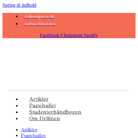
Spring til indhold
delfinen@sr.au.dk
Aarhus Universitet
Facebook-f
Instagram
Spotify
Artikler
Pustehullet
Studenterhåndbogen
Om Delfinen
Artikler
Pustehullet