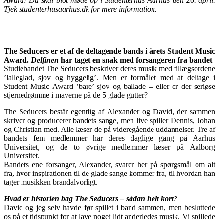
Award! Du skal blot møde op i Studenterhus Aarhus den 26. april.
Tjek studenterhusaarhus.dk for mere information.
The Seducers er et af de deltagende bands i årets Student Music
Award.
Delfinen
har taget en snak med forsangeren fra bandet
Studiebandet The Seducers beskriver deres musik med tillægsordene
’lalleglad, sjov og hyggelig’. Men er formålet med at deltage i
Student Music Award ’bare’ sjov og ballade – eller er der seriøse
stjernedrømme i maverne på de 5 glade gutter?
The Seducers består egentlig af Alexander og David, der sammen
skriver og producerer bandets sange, men live spiller Dennis, Johan
og Christian med. Alle læser de på videregående uddannelser. Tre af
bandets fem medlemmer har deres daglige gang på Aarhus
Universitet, og de to øvrige medlemmer læser på Aalborg
Universitet.
Bandets ene forsanger, Alexander, svarer her på spørgsmål om alt
fra, hvor inspirationen til de glade sange kommer fra, til hvordan han
tager musikken brandalvorligt.
Hvad er historien bag The Seducers – sådan helt kort?
David og jeg selv havde før spillet i band sammen, men besluttede
os på et tidspunkt for at lave noget lidt anderledes musik. Vi spillede