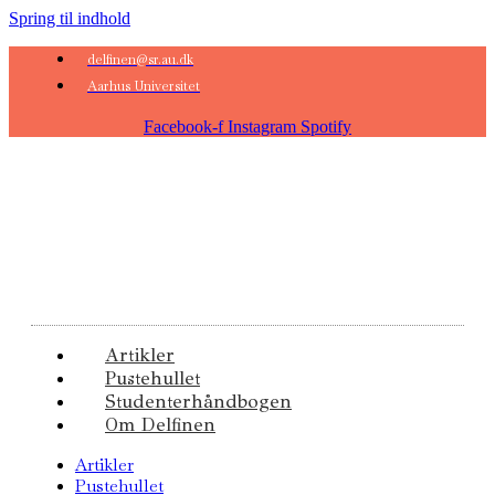
Spring til indhold
delfinen@sr.au.dk
Aarhus Universitet
Facebook-f
Instagram
Spotify
Artikler
Pustehullet
Studenterhåndbogen
Om Delfinen
Artikler
Pustehullet