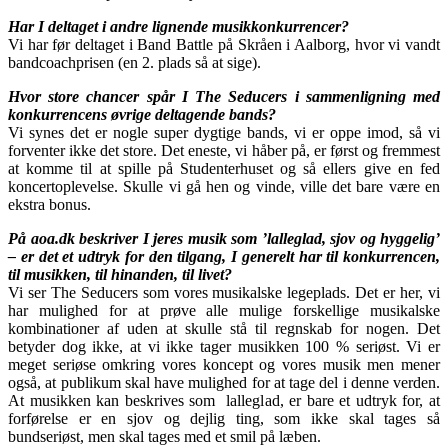
Har I deltaget i andre lignende musikkonkurrencer?
Vi har før deltaget i Band Battle på Skråen i Aalborg, hvor vi vandt
bandcoachprisen (en 2. plads så at sige).
Hvor store chancer spår I The Seducers i sammenligning med
konkurrencens øvrige deltagende bands?
Vi synes det er nogle super dygtige bands, vi er oppe imod, så vi
forventer ikke det store. Det eneste, vi håber på, er først og fremmest
at komme til at spille på Studenterhuset og så ellers give en fed
koncertoplevelse. Skulle vi gå hen og vinde, ville det bare være en
ekstra bonus.
På aoa.dk beskriver I jeres musik som ’lalleglad, sjov og hyggelig’
– er det et udtryk for den tilgang, I generelt har til konkurrencen,
til musikken, til hinanden, til livet?
Vi ser The Seducers som vores musikalske legeplads. Det er her, vi
har mulighed for at prøve alle mulige forskellige musikalske
kombinationer af uden at skulle stå til regnskab for nogen. Det
betyder dog ikke, at vi ikke tager musikken 100 % seriøst. Vi er
meget seriøse omkring vores koncept og vores musik men mener
også, at publikum skal have mulighed for at tage del i denne verden.
At musikken kan beskrives som lalleglad, er bare et udtryk for, at
forførelse er en sjov og dejlig ting, som ikke skal tages så
bundseriøst, men skal tages med et smil på læben.