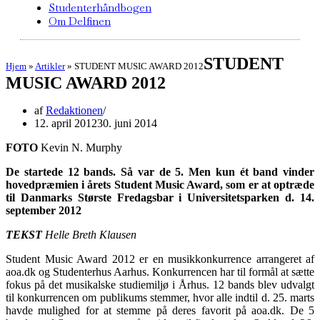
Studenterhåndbogen
Om Delfinen
STUDENT
Hjem
»
Artikler
»
STUDENT MUSIC AWARD 2012
MUSIC AWARD 2012
af
Redaktionen
12. april 2012
30. juni 2014
FOTO
Kevin N. Murphy
De startede 12 bands. Så var de 5. Men kun ét band vinder
hovedpræmien i årets Student Music Award, som er at optræde
til Danmarks Største Fredagsbar i Universitetsparken d. 14.
september 2012
TEKST
Helle Breth Klausen
Student Music Award 2012 er en musikkonkurrence arrangeret af
aoa.dk og Studenterhus Aarhus. Konkurrencen har til formål at sætte
fokus på det musikalske studiemiljø i Århus. 12 bands blev udvalgt
til konkurrencen om publikums stemmer, hvor alle indtil d. 25. marts
havde mulighed for at stemme på deres favorit på aoa.dk. De 5