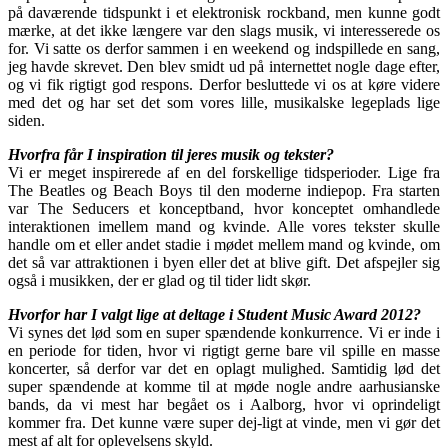
på daværende tidspunkt i et elektronisk rockband, men kunne godt
mærke, at det ikke længere var den slags musik, vi interesserede os
for. Vi satte os derfor sammen i en weekend og indspillede en sang,
jeg havde skrevet. Den blev smidt ud på internettet nogle dage efter,
og vi fik rigtigt god respons. Derfor besluttede vi os at køre videre
med det og har set det som vores lille, musikalske legeplads lige
siden.
Hvorfra får I inspiration til jeres musik og tekster?
Vi er meget inspirerede af en del forskellige tidsperioder. Lige fra
The Beatles og Beach Boys til den moderne indiepop. Fra starten
var The Seducers et konceptband, hvor konceptet omhandlede
interaktionen imellem mand og kvinde. Alle vores tekster skulle
handle om et eller andet stadie i mødet mellem mand og kvinde, om
det så var attraktionen i byen eller det at blive gift. Det afspejler sig
også i musikken, der er glad og til tider lidt skør.
Hvorfor har I valgt lige at deltage i Student Music Award 2012?
Vi synes det lød som en super spændende konkurrence. Vi er inde i
en periode for tiden, hvor vi rigtigt gerne bare vil spille en masse
koncerter, så derfor var det en oplagt mulighed. Samtidig lød det
super spændende at komme til at møde nogle andre aarhusianske
bands, da vi mest har begået os i Aalborg, hvor vi oprindeligt
kommer fra. Det kunne være super dej-ligt at vinde, men vi gør det
mest af alt for oplevelsens skyld.