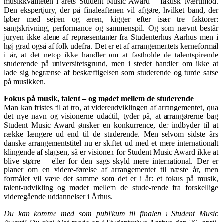
musikkvaliteten i årets Student Music Award – faktisk tværtimod.
Den ekspertjury, der på finaleaftenen vil afgøre, hvilket band, der
løber med sejren og æren, kigger efter især tre faktorer:
sangskrivning, performance og sammenspil. Og som nævnt består
juryen ikke alene af repræsentanter fra Studenterhus Aarhus men i
høj grad også af folk udefra. Det er et af arrangementets kerneformål
i år, at det netop ikke handler om at fastholde de talentspirende
studerende på universitetsgrund, men i stedet handler om ikke at
lade sig begrænse af beskæftigelsen som studerende og turde satse
på musikken.
Fokus på musik, talent – og mødet mellem de studerende
Man kan fristes til at tro, at videreudviklingen af arrangementet, qua
det nye navn og visionerne udadtil, tyder på, at arrangørerne bag
Student Music Award ønsker en konkurrence, der indbyder til at
række længere ud end til de studerende. Men selvom sidste års
danske arrangementstitel nu er skiftet ud med et mere internationalt
klingende af slagsen, så er visionen for Student Music Award ikke at
blive større – eller for den sags skyld mere international. Der er
planer om en videre-førelse af arrangementet til næste år, men
formålet vil være det samme som det er i år: et fokus på musik,
talent-udvikling og mødet mellem de stude-rende fra forskellige
videregående uddannelser i Århus.
Du kan komme med som publikum til finalen i Student Music