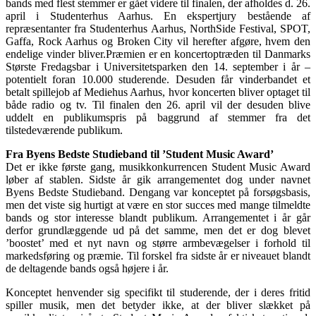
bands med flest stemmer er gået videre til finalen, der afholdes d. 26.
april i Studenterhus Aarhus. En ekspertjury bestående af
repræsentanter fra Studenterhus Aarhus, NorthSide Festival, SPOT,
Gaffa, Rock Aarhus og Broken City vil herefter afgøre, hvem den
endelige vinder bliver.Præmien er en koncertoptræden til Danmarks
Største Fredagsbar i Universitetsparken den 14. september i år –
potentielt foran 10.000 studerende. Desuden får vinderbandet et
betalt spillejob af Mediehus Aarhus, hvor koncerten bliver optaget til
både radio og tv. Til finalen den 26. april vil der desuden blive
uddelt en publikumspris på baggrund af stemmer fra det
tilstedeværende publikum.
Fra Byens Bedste Studieband til ’Student Music Award’
Det er ikke første gang, musikkonkurrencen Student Music Award
løber af stablen. Sidste år gik arrangementet dog under navnet
Byens Bedste Studieband. Dengang var konceptet på forsøgsbasis,
men det viste sig hurtigt at være en stor succes med mange tilmeldte
bands og stor interesse blandt publikum. Arrangementet i år går
derfor grundlæggende ud på det samme, men det er dog blevet
’boostet’ med et nyt navn og større armbevægelser i forhold til
markedsføring og præmie. Til forskel fra sidste år er niveauet blandt
de deltagende bands også højere i år.
Konceptet henvender sig specifikt til studerende, der i deres fritid
spiller musik, men det betyder ikke, at der bliver slækket på