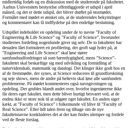
midlertidig forløb og en diskussion med de studerende på fakultetet.
Aarhus Universitets bestyrelse offentliggjorde et udspil i april
måned, og det er dette udspil, der bliver drøftet på stormødet.
Formålet med mødet er ønsket om, at de studerendes bekymringer
og kommentarer kan få indflydelse på den endelige beslutning.
Udspillet indeholder en opdeling under de to navne ”Faculty of
Engineering & Life Science” og ”Faculty of Science”, hvorunder
studiernes fordeling nogenlunde giver sig selv. De to fakulteter har
desuden fået formuleret en profilering, der groft sagt lyder på, at
”Engineering and Life Science” skal løse større
samfundsudfordringer så som bæredygtighed, mens ”Science”-
fakultetet skal beskæftige sig med udvikling og formidling af
naturvidenskab, matematik og datalogi. Det klinger ikke godt hos en
af de fremmødte, der synes, at Science reduceres til grundforskning
og seje shows, mens de andre på heltevis skal løse alle samfundets
problemerne. På mødet kommenteres også navngivningen og
opdeling. Der grubles blandt andet over, hvorfor ingeniørerne ikke
får deres eget fakultet, men dette bliver hurtigt besvaret ved, at de
endnu ikke er store nok til at udgøre eget fakultet. En anden siger
kækt, at ”Faculty of Science” i folkemunde vil blive til ”Faculty of
Real Science”. Efter lidt talen frem og tilbage om de nye
fakultetsnavne konkluderes det at der kan findes ulemper og fordele
ved de fleste forslag.