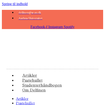
Spring til indhold
delfinen@sr.au.dk
Aarhus Universitet
Facebook-f
Instagram
Spotify
Artikler
Pustehullet
Studenterhåndbogen
Om Delfinen
Artikler
Pustehullet