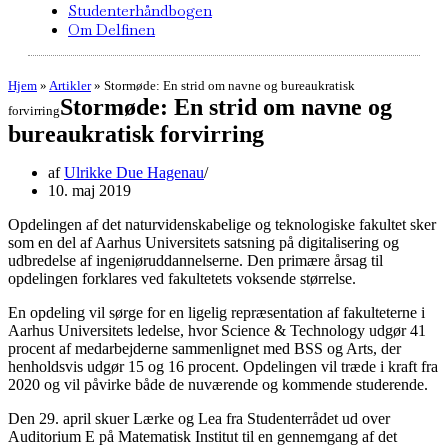
Studenterhåndbogen
Om Delfinen
Hjem
»
Artikler
»
Stormøde: En strid om navne og bureaukratisk
Stormøde: En strid om navne og
forvirring
bureaukratisk forvirring
af
Ulrikke Due Hagenau
10. maj 2019
Opdelingen af det naturvidenskabelige og teknologiske fakultet sker
som en del af Aarhus Universitets satsning på digitalisering og
udbredelse af ingeniøruddannelserne. Den primære årsag til
opdelingen forklares ved fakultetets voksende størrelse.
En opdeling vil sørge for en ligelig repræsentation af fakulteterne i
Aarhus Universitets ledelse, hvor Science & Technology udgør 41
procent af medarbejderne sammenlignet med BSS og Arts, der
henholdsvis udgør 15 og 16 procent. Opdelingen vil træde i kraft fra
2020 og vil påvirke både de nuværende og kommende studerende.
Den 29. april skuer Lærke og Lea fra Studenterrådet ud over
Auditorium E på Matematisk Institut til en gennemgang af det