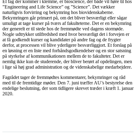
Et fag der kommer i klemme, er bioscience, der både vil høre til hos
”Engineering and Life Science” og ”Science”. Det vækker
naturligvis forvirring og bekymring hos biovidenskaberne.
Bekymringen går primært på, om det bliver besværligt eller sågar
umuligt at tage kurser på tværs af fakulteterne. Det er en bekymring
der generelt er til stede hos de fremmødte ved dagens stormøde.
Nogle udtrykker utilfredshed med hvor besværligt det i forvejen er
at få godkendt kurser og kandidater på andre fag og de frygter
derfor, at processen vil blive yderligere besværliggjort. Et forslag på
en løsning er en liste med forhåndsgodkendelser og en stor satsning
på styrkelse af kommunikationen mellem de to fakulteter. Det er
nemlig ikke kun de studerende, der bliver berørt af opdelingen, men
i lige så høj grad administration og de videnskabelige medarbejdere.
Fagrådet tager de fremmødtes kommentarer, bekymringer og råd
med til de fremtidige møder. Den 7. juni træffer AU’s bestyrelse den
endelige beslutning, der som tidligere skrevet træder i kræft 1. januar
2020.