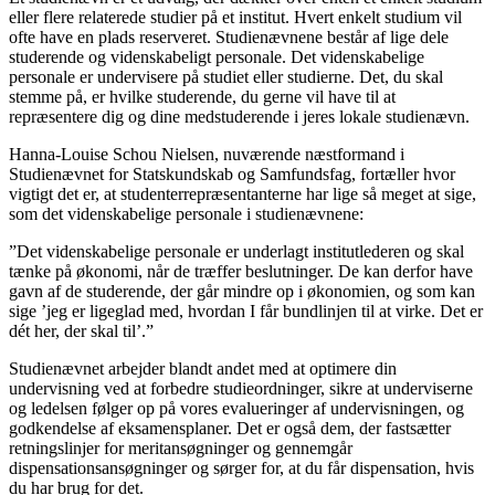
eller flere relaterede studier på et institut. Hvert enkelt studium vil
ofte have en plads reserveret. Studienævnene består af lige dele
studerende og videnskabeligt personale. Det videnskabelige
personale er undervisere på studiet eller studierne. Det, du skal
stemme på, er hvilke studerende, du gerne vil have til at
repræsentere dig og dine medstuderende i jeres lokale studienævn.
Hanna-Louise Schou Nielsen, nuværende næstformand i
Studienævnet for Statskundskab og Samfundsfag, fortæller hvor
vigtigt det er, at studenterrepræsentanterne har lige så meget at sige,
som det videnskabelige personale i studienævnene:
”Det videnskabelige personale er underlagt institutlederen og skal
tænke på økonomi, når de træffer beslutninger. De kan derfor have
gavn af de studerende, der går mindre op i økonomien, og som kan
sige ’jeg er ligeglad med, hvordan I får bundlinjen til at virke. Det er
dét her, der skal til’.”
Studienævnet arbejder blandt andet med at optimere din
undervisning ved at forbedre studieordninger, sikre at underviserne
og ledelsen følger op på vores evalueringer af undervisningen, og
godkendelse af eksamensplaner. Det er også dem, der fastsætter
retningslinjer for meritansøgninger og gennemgår
dispensationsansøgninger og sørger for, at du får dispensation, hvis
du har brug for det.