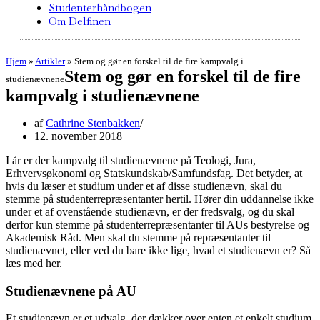
Studenterhåndbogen
Om Delfinen
Hjem
»
Artikler
»
Stem og gør en forskel til de fire kampvalg i
Stem og gør en forskel til de fire
studienævnene
kampvalg i studienævnene
af
Cathrine Stenbakken
12. november 2018
I år er der kampvalg til studienævnene på Teologi, Jura,
Erhvervsøkonomi og Statskundskab/Samfundsfag. Det betyder, at
hvis du læser et studium under et af disse studienævn, skal du
stemme på studenterrepræsentanter hertil. Hører din uddannelse ikke
under et af ovenstående studienævn, er der fredsvalg, og du skal
derfor kun stemme på studenterrepræsentanter til AUs bestyrelse og
Akademisk Råd. Men skal du stemme på repræsentanter til
studienævnet, eller ved du bare ikke lige, hvad et studienævn er? Så
læs med her.
Studienævnene på AU
Et studienævn er et udvalg, der dækker over enten et enkelt studium