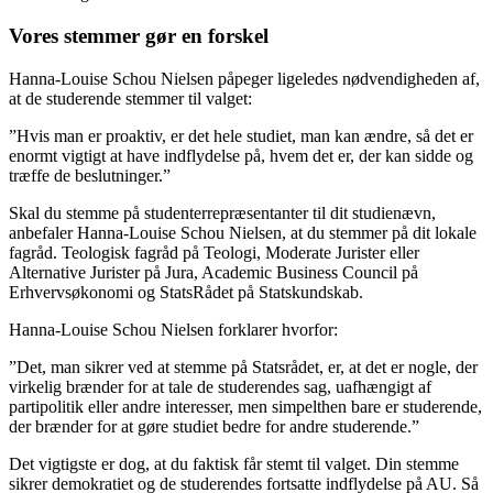
Vores stemmer gør en forskel
Hanna-Louise Schou Nielsen påpeger ligeledes nødvendigheden af,
at de studerende stemmer til valget:
”Hvis man er proaktiv, er det hele studiet, man kan ændre, så det er
enormt vigtigt at have indflydelse på, hvem det er, der kan sidde og
træffe de beslutninger.”
Skal du stemme på studenterrepræsentanter til dit studienævn,
anbefaler Hanna-Louise Schou Nielsen, at du stemmer på dit lokale
fagråd. Teologisk fagråd på Teologi, Moderate Jurister eller
Alternative Jurister på Jura, Academic Business Council på
Erhvervsøkonomi og StatsRådet på Statskundskab.
Hanna-Louise Schou Nielsen forklarer hvorfor:
”Det, man sikrer ved at stemme på Statsrådet, er, at det er nogle, der
virkelig brænder for at tale de studerendes sag, uafhængigt af
partipolitik eller andre interesser, men simpelthen bare er studerende,
der brænder for at gøre studiet bedre for andre studerende.”
Det vigtigste er dog, at du faktisk får stemt til valget. Din stemme
sikrer demokratiet og de studerendes fortsatte indflydelse på AU. Så