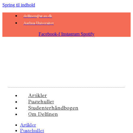
Spring til indhold
delfinen@sr.au.dk
Aarhus Universitet
Facebook-f
Instagram
Spotify
Artikler
Pustehullet
Studenterhåndbogen
Om Delfinen
Artikler
Pustehullet