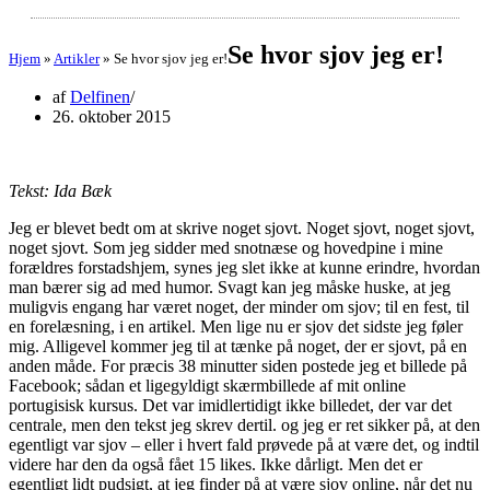
Se hvor sjov jeg er!
Hjem
»
Artikler
»
Se hvor sjov jeg er!
af
Delfinen
26. oktober 2015
Tekst: Ida Bæk
Jeg er blevet bedt om at skrive noget sjovt. Noget sjovt, noget sjovt,
noget sjovt. Som jeg sidder med snotnæse og hovedpine i mine
forældres forstadshjem, synes jeg slet ikke at kunne erindre, hvordan
man bærer sig ad med humor. Svagt kan jeg måske huske, at jeg
muligvis engang har været noget, der minder om sjov; til en fest, til
en forelæsning, i en artikel. Men lige nu er sjov det sidste jeg føler
mig. Alligevel kommer jeg til at tænke på noget, der er sjovt, på en
anden måde. For præcis 38 minutter siden postede jeg et billede på
Facebook; sådan et ligegyldigt skærmbillede af mit online
portugisisk kursus. Det var imidlertidigt ikke billedet, der var det
centrale, men den tekst jeg skrev dertil. og jeg er ret sikker på, at den
egentligt var sjov – eller i hvert fald prøvede på at være det, og indtil
videre har den da også fået 15 likes. Ikke dårligt. Men det er
egentligt lidt pudsigt, at jeg finder på at være sjov online, når det nu