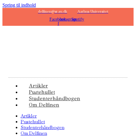
Spring til indhold
delfinen@sr.au.dk
Aarhus Universitet
Facebook-
Instagram
Spotify
f
Artikler
Pustehullet
Studenterhåndbogen
Om Delfinen
Artikler
Pustehullet
Studenterhåndbogen
Om Delfinen