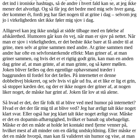
det ind i ironiske hashtags, så de andre i hvert fald kan se, at jeg ikke
mener det alvorligt. Og så får jeg det bedre med mig selv hver gang,
der kommer ét, fordi jeg har fået nogen til at grine i dag – selvom jeg
jo i virkeligheden slet ikke føler mig sjov i dag.
Alligevel kan jeg ikke undgå at sidde tilbage med en følelse af
afskårethed. Humoren går kun én vej, når man er sjov på nettet. Når
man er sjov i virkeligheden, er det bedste ikke bare at få andre til at
grine, men selv at grine sammen med andre. At grine sammen med
andre har ofte en selvforstærkende effekt: Man griner af, at man
griner sammen, og hvis det er et rigtig godt grin, kan man en anden
dag grine af, at man grinte, af at man grinte, og så kører møllen.
Joken bliver fælles og den egentlige ophavsmand træder i
baggrunden til fordel for det fælles. På internettet er denne
dobbeltvej blokeret, og selv hvis vi går ud fra, at et like er lig et grin,
så stopper kæden der, og der er ikke nogen der griner af, at nogen
liker noget, de måske har grint af. Joken får lov at stå alene.
Så hvad er det, der får folk til at blive ved med humor på internettet?
Hvad er det der får mig til at blive ved? Jeg har ærligt talt ikke noget
klart svar. Eller også har jeg klart talt ikke noget ærligt svar. Måske
er det en dopamin-afhængighed, hvilket er banalt og ubehageligt.
Måske er det en måde at holde let kontakt med fjerne venner på,
hvilket mest af alt minder om en dårlig undskyldning. Eller måske er
det en måde hvorpå, man kan få valideret sin humor og vise, at man