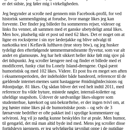
er det sidste, jeg føler mig i virkeligheden.
Jeg begynder at scrolle ned gennem min Facebook-profil, for ved
historisk sammenligning at forudse, hvor mange likes jeg kan
forvente. Der finder jeg billeder fra sommerens rejser, videoer og
links fra venner, alt sammen med et ganske ubetydeligt antal likes.
Men hov, pludselig står et post ud med 62 likes. Det er noget om at
ligne en rockstjerne i sin nye læderjakke og blive udvalgt til
narkotika test i Keflavik lufthavn (true story btw), og jeg husker
tydeligt den efterfølgende tømmermændsramte flyvetur, som var alt
andet en glamourøs. Jeg har helt sikkert heller ikke følt mig sjov på
det tidspunkt. Jeg scroller længere ned og finder et billede med et
modificeret, funky citat fra Lonely Island-drengene. Også pænt
humoristisk og med 102 likes. Videre. Et post fra en meget sen aften
i eksamensperioden, der indeholder både bandeord, referencer til de
gældende internet-memes samt hastaggene #midnightdecisions og
#dontjudge. 81 likes. Og sådan bliver det ved helt indtil 2011, med
referencer fra vilde byture, mistede nøgler, interrail-toiletter og
uheldige snapshots. Udover de sædvanlige likes-slugere som
studenterhue, kørekort og uni-bekræftelse, er der ingen tvivl om, at
jeg høster mine likes på de humoristiske posts – og selv de 3
førnævnte bedrifter er ofte pakket ind i spydige kommentarer og
selvironi. Jeg vil jo nødig kunne beskyldes for at prale. Men humor,
til gengæld, det må man altid byde ind med. Mens jeg scroller disse
fortidslevn igennem, er jeg selvfølgelig jævnligt oppe i de nutidige