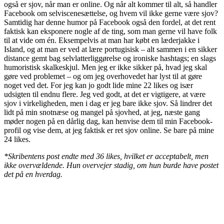
også er sjov, når man er online. Og når alt kommer til alt, så handler
Facebook om selviscenesættelse, og hvem vil ikke gerne være sjov?
Samtidig har denne humor på Facebook også den fordel, at det rent
faktisk kan eksponere nogle af de ting, som man gerne vil have folk
til at vide om én. Eksempelvis at man har købt en læderjakke i
Island, og at man er ved at lære portugisisk – alt sammen i en sikker
distance gemt bag selvlatterliggørelse og ironiske hashtags; en slags
humoristisk skalkeskjul. Men jeg er ikke sikker på, hvad jeg skal
gøre ved problemet – og om jeg overhovedet har lyst til at gøre
noget ved det. For jeg kan jo godt lide mine 22 likes og især
udsigten til endnu flere. Jeg ved godt, at det er vigtigere, at være
sjov i virkeligheden, men i dag er jeg bare ikke sjov. Så lindrer det
lidt på min snotnæse og mangel på sjovhed, at jeg, næste gang
møder nogen på en dårlig dag, kan henvise dem til min Facebook-
profil og vise dem, at jeg faktisk er ret sjov online. Se bare på mine
24 likes.
*Skribentens post endte med 36 likes, hvilket er acceptabelt, men
ikke overvældende. Hun overvejer stadig, om hun burde have postet
det på en hverdag.