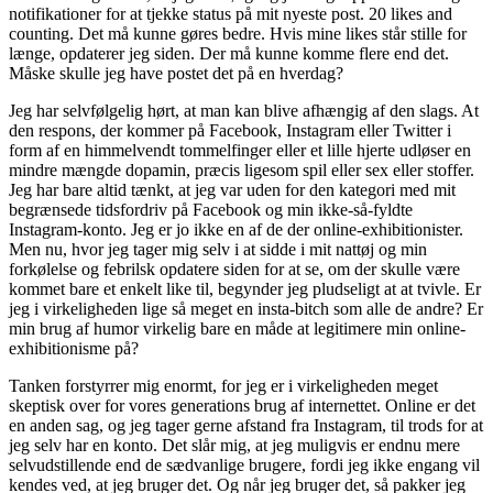
notifikationer for at tjekke status på mit nyeste post. 20 likes and
counting. Det må kunne gøres bedre. Hvis mine likes står stille for
længe, opdaterer jeg siden. Der må kunne komme flere end det.
Måske skulle jeg have postet det på en hverdag?
Jeg har selvfølgelig hørt, at man kan blive afhængig af den slags. At
den respons, der kommer på Facebook, Instagram eller Twitter i
form af en himmelvendt tommelfinger eller et lille hjerte udløser en
mindre mængde dopamin, præcis ligesom spil eller sex eller stoffer.
Jeg har bare altid tænkt, at jeg var uden for den kategori med mit
begrænsede tidsfordriv på Facebook og min ikke-så-fyldte
Instagram-konto. Jeg er jo ikke en af de der online-exhibitionister.
Men nu, hvor jeg tager mig selv i at sidde i mit nattøj og min
forkølelse og febrilsk opdatere siden for at se, om der skulle være
kommet bare et enkelt like til, begynder jeg pludseligt at at tvivle. Er
jeg i virkeligheden lige så meget en insta-bitch som alle de andre? Er
min brug af humor virkelig bare en måde at legitimere min online-
exhibitionisme på?
Tanken forstyrrer mig enormt, for jeg er i virkeligheden meget
skeptisk over for vores generations brug af internettet. Online er det
en anden sag, og jeg tager gerne afstand fra Instagram, til trods for at
jeg selv har en konto. Det slår mig, at jeg muligvis er endnu mere
selvudstillende end de sædvanlige brugere, fordi jeg ikke engang vil
kendes ved, at jeg bruger det. Og når jeg bruger det, så pakker jeg