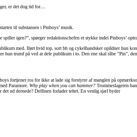
er, er det dog tid for…
tarten til substansen i Pinboys’ musik.
 spiller igen?”, spørger redaktionschefen et stykke indei Pinboys’ opt
ublikum med. Iført hvid top, sort bh og cykelhandsker opildner hun kon
tter hun trumf på ved at dele publikum i to. Den ene skal råbe ”Pin”, de
ys fortjener ros for ikke at lade sig forstyrre af manglen på opmærk
y med Paramore.
Why play when you can hammer?
Trommeslageren ban
 det ud dernede? Delfinen forlader teltet. En venlig sjæl byder