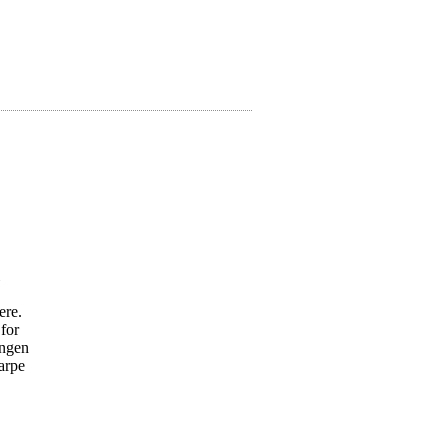
ere.
 for
ingen
arpe