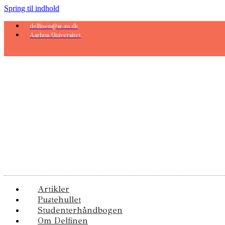
Spring til indhold
delfinen@sr.au.dk
Aarhus Universitet
Artikler
Pustehullet
Studenterhåndbogen
Om Delfinen