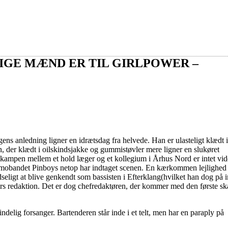
IGE MÆND ER TIL GIRLPOWER –
agens anledning ligner en idrætsdag fra helvede. Han er ulasteligt klædt i
, der klædt i oilskindsjakke og gummistøvler mere ligner en slukøret
ampen mellem et hold læger og et kollegium i Århus Nord er intet vid
vor emobandet Pinboys netop har indtaget scenen. En kærkommen lejlighed
seligt at blive genkendt som bassisten i Efterklang(hvilket han dog på 
igers redaktion. Det er dog chefredaktøren, der kommer med den første sk
elig forsanger. Bartenderen står inde i et telt, men har en paraply på