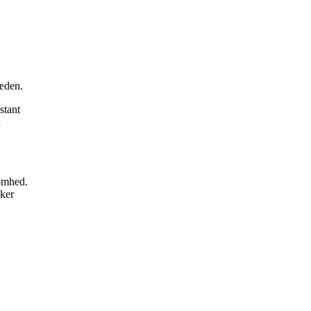
ræden.
stant
n
somhed.
ker