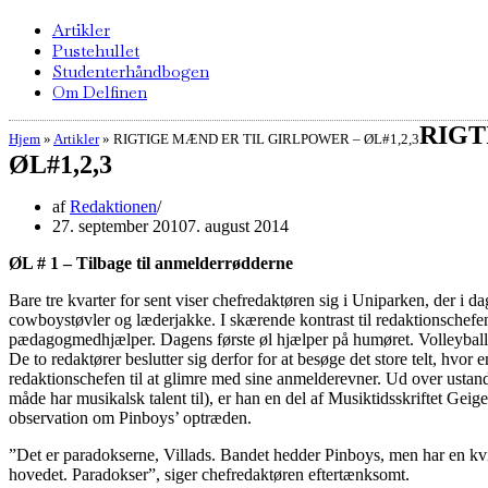
Artikler
Pustehullet
Studenterhåndbogen
Om Delfinen
RIGT
Hjem
»
Artikler
»
RIGTIGE MÆND ER TIL GIRLPOWER – ØL#1,2,3
ØL#1,2,3
af
Redaktionen
27. september 2010
7. august 2014
ØL # 1 – Tilbage til anmelderrødderne
Bare tre kvarter for sent viser chefredaktøren sig i Uniparken, der i d
cowboystøvler og læderjakke. I skærende kontrast til redaktionschefen
pædagogmedhjælper. Dagens første øl hjælper på humøret. Volleyballk
De to redaktører beslutter sig derfor for at besøge det store telt, h
redaktionschefen til at glimre med sine anmelderevner. Ud over ustand
måde har musikalsk talent til), er han en del af Musiktidsskriftet Ge
observation om Pinboys’ optræden.
”Det er paradokserne, Villads. Bandet hedder Pinboys, men har en kvind
hovedet. Paradokser”, siger chefredaktøren eftertænksomt.