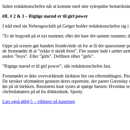
Inden redaktionschefen når at komme med sine sylespidse bemærkning
ØL # 2 & 3 – Rigtige mænd er til girl power
I tråd med sin Nebengeschäft på Geiger holder redaktionschefen sig i s
”Er de begyndt på et nyt nummer, eller det bare det samme nummer, de
Oppe på scenen gør bandets frontkvinde sit for at få det sparsomme p
de fremmødte til at ”rykke ti skridt frem”. Fire numre inde i sættet sæ
anden ”boys”. Eller ”girls”. Delfinen råber ”girls”.
”Rigtige mænd er til girl power”, slår redaktionschefen fast.
Fremmødet er ikke overvældende klokken fire om eftermiddagen. Pinbo
De tærsker ufortrødent gennem deres repertoire, der parrer Greenda
løs på sit bækken. Bassistens knæ synes at spørge bassen: Hvordan ser
chefredaktøren på øl fra drikkedunk. Sporty.
Læs også øl#4,5 – vildspor på kasernen