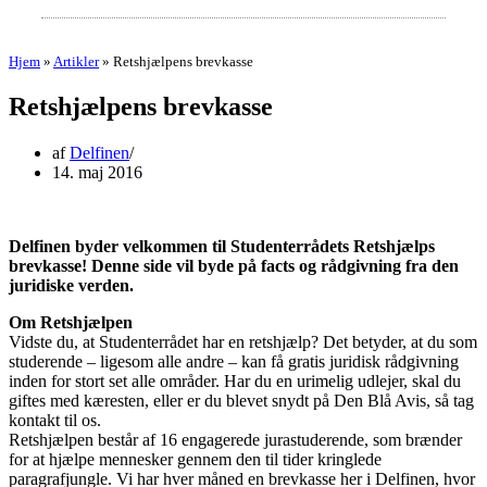
Hjem
»
Artikler
»
Retshjælpens brevkasse
Retshjælpens brevkasse
af
Delfinen
14. maj 2016
Delfinen byder velkommen til Studenterrådets Retshjælps
brevkasse! Denne side vil byde på facts og rådgivning fra den
juridiske verden.
Om Retshjælpen
Vidste du, at Studenterrådet har en retshjælp? Det betyder, at du som
studerende – ligesom alle andre – kan få gratis juridisk rådgivning
inden for stort set alle områder. Har du en urimelig udlejer, skal du
giftes med kæresten, eller er du blevet snydt på Den Blå Avis, så tag
kontakt til os.
Retshjælpen består af 16 engagerede jurastuderende, som brænder
for at hjælpe mennesker gennem den til tider kringlede
paragrafjungle. Vi har hver måned en brevkasse her i Delfinen, hvor