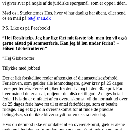
vi giver svar på nogle af de juridiske spørgsmål, som er oppe i tiden.
Mød os i Studenternes Hus, hvor vi har dagligt har åbent, eller send
os en mail på
ret@sr.au.dk
P.S. Like os på Facebook!
”Hej Retshjælp. Jeg har lige fået mit første job, men jeg vil også
gerne afsted på sommerferie. Kan jeg få løn under ferien? –
Hilsen Globetrotteren”
”Hej Globetrotter
Tillykke med jobbet!
Der er lidt forskellige regler afhængigt af dit ansættelsesforhold.
Ferieloven, som gælder alle lønmodtagere, giver krav på 25 dages
ferie per ferieår. Ferieåret løber fra den 1. maj til den 30. april. For
hver måned du er ansat, optjener du altså ret til godt 2 dages betalt
ferie. Hvis du er omfattet af en overenskomst, vil du normalt ud over
de 25 dages ferie have ret til et antal feriefridage, som er betalte
fridage. Tag et kig i din overenskomst for at finde de præcise
betingelser, så du ikke bliver snydt for en ekstra feriedag.
Hvis du derimod ikke er omfattet af en overenskomst, gælder alene
reglerne i ferieloven. Vær dog opmærksom på, at hvis du er ansat