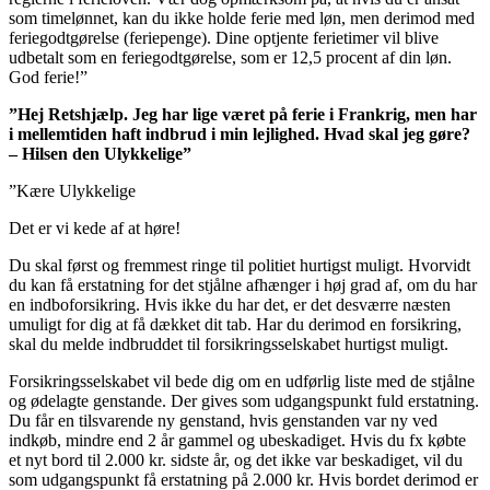
som timelønnet, kan du ikke holde ferie med løn, men derimod med
feriegodtgørelse (feriepenge). Dine optjente ferietimer vil blive
udbetalt som en feriegodtgørelse, som er 12,5 procent af din løn.
God ferie!”
”Hej Retshjælp. Jeg har lige været på ferie i Frankrig, men har
i mellemtiden haft indbrud i min lejlighed. Hvad skal jeg gøre?
– Hilsen den Ulykkelige”
”Kære Ulykkelige
Det er vi kede af at høre!
Du skal først og fremmest ringe til politiet hurtigst muligt. Hvorvidt
du kan få erstatning for det stjålne afhænger i høj grad af, om du har
en indboforsikring. Hvis ikke du har det, er det desværre næsten
umuligt for dig at få dækket dit tab. Har du derimod en forsikring,
skal du melde indbruddet til forsikringsselskabet hurtigst muligt.
Forsikringsselskabet vil bede dig om en udførlig liste med de stjålne
og ødelagte genstande. Der gives som udgangspunkt fuld erstatning.
Du får en tilsvarende ny genstand, hvis genstanden var ny ved
indkøb, mindre end 2 år gammel og ubeskadiget. Hvis du fx købte
et nyt bord til 2.000 kr. sidste år, og det ikke var beskadiget, vil du
som udgangspunkt få erstatning på 2.000 kr. Hvis bordet derimod er