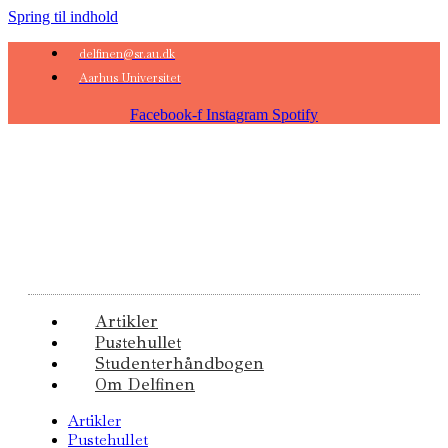
Spring til indhold
delfinen@sr.au.dk
Aarhus Universitet
Facebook-f
Instagram
Spotify
Artikler
Pustehullet
Studenterhåndbogen
Om Delfinen
Artikler
Pustehullet