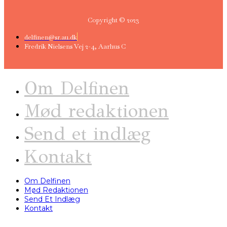
Copyright © 2023
delfinen@sr.au.dk
Fredrik Nielsens Vej 2-4, Aarhus C
Om Delfinen
Mød redaktionen
Send et indlæg
Kontakt
Om Delfinen
Mød Redaktionen
Send Et Indlæg
Kontakt