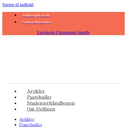
Spring til indhold
delfinen@sr.au.dk
Aarhus Universitet
Facebook-f
Instagram
Spotify
Artikler
Pustehullet
Studenterhåndbogen
Om Delfinen
Artikler
Pustehullet