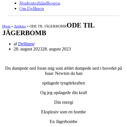
Studenterhåndbogen
Om Delfinen
ODE TIL
Hjem
»
Artikler
»
ODE TIL JÄGERBOMB
JÄGERBOMB
af
Delfinen
28. august 2023
28. august 2023
Du dumpede ned foran mig som æblet dumpede ned i hovedet på
Isaac Newton da han
opdagede tyngdekraften
Og jeg opdagede din kraft
Din energi
Eksplosiv som en bombe
En Jägerbombe