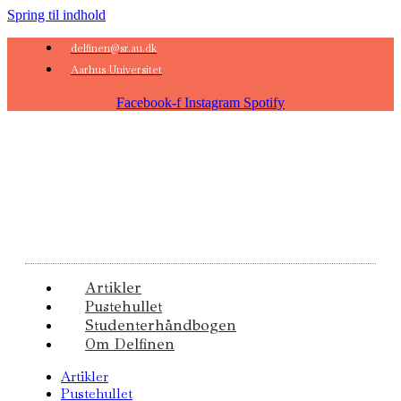
Spring til indhold
delfinen@sr.au.dk
Aarhus Universitet
Facebook-f
Instagram
Spotify
Artikler
Pustehullet
Studenterhåndbogen
Om Delfinen
Artikler
Pustehullet