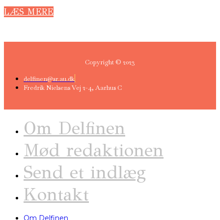
LÆS MERE
Copyright © 2023
delfinen@sr.au.dk
Fredrik Nielsens Vej 2-4, Aarhus C
Om Delfinen
Mød redaktionen
Send et indlæg
Kontakt
Om Delfinen