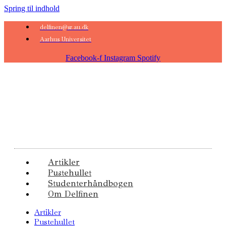
Spring til indhold
delfinen@sr.au.dk
Aarhus Universitet
Facebook-f
Instagram
Spotify
Artikler
Pustehullet
Studenterhåndbogen
Om Delfinen
Artikler
Pustehullet