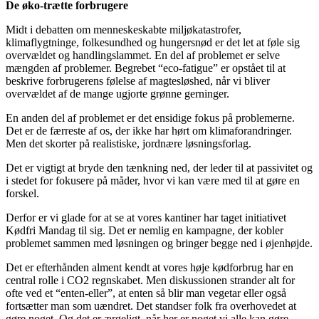
De øko-trætte forbrugere
Midt i debatten om menneskeskabte miljøkatastrofer,
klimaflygtninge, folkesundhed og hungersnød er det let at føle sig
overvældet og handlingslammet. En del af problemet er selve
mængden af problemer. Begrebet “eco-fatigue” er opstået til at
beskrive forbrugerens følelse af magtesløshed, når vi bliver
overvældet af de mange ugjorte grønne gerninger.
En anden del af problemet er det ensidige fokus på problemerne.
Det er de færreste af os, der ikke har hørt om klimaforandringer.
Men det skorter på realistiske, jordnære løsningsforlag.
Det er vigtigt at bryde den tænkning ned, der leder til at passivitet og
i stedet for fokusere på måder, hvor vi kan være med til at gøre en
forskel.
Derfor er vi glade for at se at vores kantiner har taget initiativet
Kødfri Mandag til sig. Det er nemlig en kampagne, der kobler
problemet sammen med løsningen og bringer begge ned i øjenhøjde.
Det er efterhånden alment kendt at vores høje kødforbrug har en
central rolle i CO2 regnskabet. Men diskussionen strander alt for
ofte ved et “enten-eller”, at enten så blir man vegetar eller også
fortsætter man som uændret. Det standser folk fra overhovedet at
gøre noget. Og det er ærgeligt, når her er noget vi alle kan gøre.