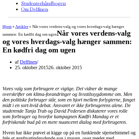
Studenterhåndbogen
Om Delfinen
Hjem
»
Artikler
»
Når vores verdens-valg og vores hverdags-valg hænger
Når vores verdens-valg
sammen: En kødfri dag om ugen
og vores hverdags-valg hænger sammen:
En kødfri dag om ugen
af
Delfinen
25. oktober 2015
26. oktober 2015
Vores valg som forbrugere er vigtige. Det vidner de mange
overskrifter om klima-forandringer og livsstilssygdomme om. Men
den politiske forbruger står, som en hjort mellem forlygterne, fanget
midt i en sort-hvid debat. Ansvaret er ikke forbrugerens alene. De
studerende Tanja Trab og David Pedersen diskuterer vores rolle
som forbruger og hvorfor kampagnen Kødfri Mandag er et
forfriskende bud på en mere nuanceret dialog med forbrugeren.
Hvem har ikke prøvet at kigge op på en funklende stjernehimmel og
føle et ærefrygtindgydende sug i maven, over mødet med