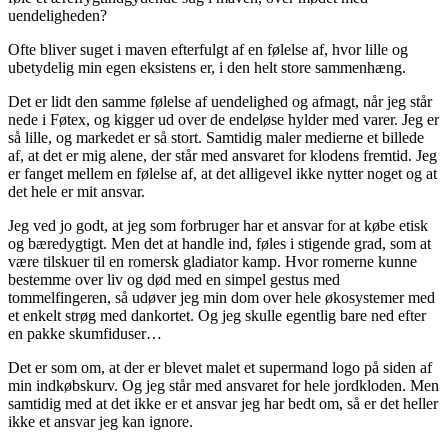
uendeligheden?
Ofte bliver suget i maven efterfulgt af en følelse af, hvor lille og
ubetydelig min egen eksistens er, i den helt store sammenhæng.
Det er lidt den samme følelse af uendelighed og afmagt, når jeg står
nede i Føtex, og kigger ud over de endeløse hylder med varer. Jeg er
så lille, og markedet er så stort. Samtidig maler medierne et billede
af, at det er mig alene, der står med ansvaret for klodens fremtid. Jeg
er fanget mellem en følelse af, at det alligevel ikke nytter noget og at
det hele er mit ansvar.
Jeg ved jo godt, at jeg som forbruger har et ansvar for at købe etisk
og bæredygtigt. Men det at handle ind, føles i stigende grad, som at
være tilskuer til en romersk gladiator kamp. Hvor romerne kunne
bestemme over liv og død med en simpel gestus med
tommelfingeren, så udøver jeg min dom over hele økosystemer med
et enkelt strøg med dankortet. Og jeg skulle egentlig bare ned efter
en pakke skumfiduser…
Det er som om, at der er blevet malet et supermand logo på siden af
min indkøbskurv. Og jeg står med ansvaret for hele jordkloden. Men
samtidig med at det ikke er et ansvar jeg har bedt om, så er det heller
ikke et ansvar jeg kan ignore.