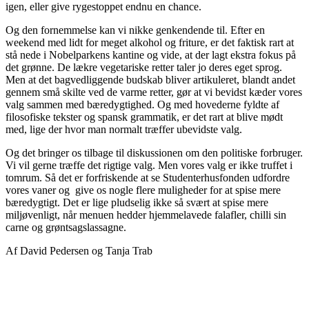
igen, eller give rygestoppet endnu en chance.
Og den fornemmelse kan vi nikke genkendende til. Efter en
weekend med lidt for meget alkohol og friture, er det faktisk rart at
stå nede i Nobelparkens kantine og vide, at der lagt ekstra fokus på
det grønne. De lækre vegetariske retter taler jo deres eget sprog.
Men at det bagvedliggende budskab bliver artikuleret, blandt andet
gennem små skilte ved de varme retter, gør at vi bevidst kæder vores
valg sammen med bæredygtighed. Og med hovederne fyldte af
filosofiske tekster og spansk grammatik, er det rart at blive mødt
med, lige der hvor man normalt træffer ubevidste valg.
Og det bringer os tilbage til diskussionen om den politiske forbruger.
Vi vil gerne træffe det rigtige valg. Men vores valg er ikke truffet i
tomrum. Så det er forfriskende at se Studenterhusfonden udfordre
vores vaner og give os nogle flere muligheder for at spise mere
bæredygtigt. Det er lige pludselig ikke så svært at spise mere
miljøvenligt, når menuen hedder hjemmelavede falafler, chilli sin
carne og grøntsagslassagne.
Af David Pedersen og Tanja Trab