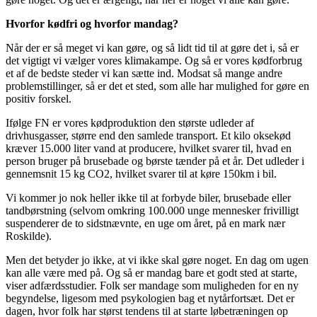
Hvorfor kødfri og hvorfor mandag?
Når der er så meget vi kan gøre, og så lidt tid til at gøre det i, så er
det vigtigt vi vælger vores klimakampe. Og så er vores kødforbrug
et af de bedste steder vi kan sætte ind. Modsat så mange andre
problemstillinger, så er det et sted, som alle har mulighed for gøre en
positiv forskel.
Ifølge FN er vores kødproduktion den største udleder af
drivhusgasser, større end den samlede transport. Et kilo oksekød
kræver 15.000 liter vand at producere, hvilket svarer til, hvad en
person bruger på brusebade og børste tænder på et år. Det udleder i
gennemsnit 15 kg CO2, hvilket svarer til at køre 150km i bil.
Vi kommer jo nok heller ikke til at forbyde biler, brusebade eller
tandbørstning (selvom omkring 100.000 unge mennesker frivilligt
suspenderer de to sidstnævnte, en uge om året, på en mark nær
Roskilde).
Men det betyder jo ikke, at vi ikke skal gøre noget. En dag om ugen
kan alle være med på. Og så er mandag bare et godt sted at starte,
viser adfærdsstudier. Folk ser mandage som muligheden for en ny
begyndelse, ligesom med psykologien bag et nytårfortsæt. Det er
dagen, hvor folk har størst tendens til at starte løbetræningen op