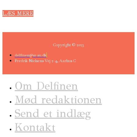
LÆS MERE
Copyright © 2023
delfinen@sr.au.dk
Fredrik Nielsens Vej 2-4, Aarhus C
Om Delfinen
Mød redaktionen
Send et indlæg
Kontakt