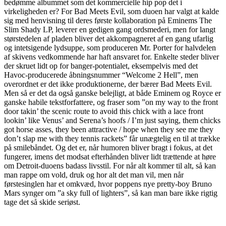
bedømme albummet som det kommercielle hip pop det i
virkeligheden er?
For Bad Meets Evil, som duoen har valgt at kalde
sig med henvisning til deres første kollaboration på Eminems The
Slim Shady LP, leverer en gedigen gang ordsmederi, men for langt
størstedelen af pladen bliver det akkompagneret af en gang ufarlig
og intetsigende lydsuppe, som produceren Mr. Porter for halvdelen
af skivens vedkommende har haft ansvaret for. Enkelte steder bliver
der skruet lidt op for banger-potentialet, eksempelvis med det
Havoc-producerede åbningsnummer “Welcome 2 Hell”, men
overordnet er det ikke produktionerne, der bærer Bad Meets Evil.
Men så er det da også ganske belejligt, at både Eminem og Royce er
ganske habile tekstforfattere, og fraser som ”on my way to the front
door takin’ the scenic route to avoid this chick with a lace front
lookin’ like Venus’ and Serena’s hoofs / I’m just saying, them chicks
got horse asses, they been attractive / hope when they see me they
don’t slap me with they tennis rackets” får unægtelig en til at trække
på smilebåndet. Og det er, når humoren bliver bragt i fokus, at det
fungerer, imens det modsat efterhånden bliver lidt trættende at høre
om Detroit-duoens badass livsstil. For når alt kommer til alt, så kan
man rappe om vold, druk og hor alt det man vil, men når
førstesinglen har et omkvæd, hvor poppens nye pretty-boy Bruno
Mars synger om ”a sky full of lighters”, så kan man bare ikke rigtig
tage det så skide seriøst.