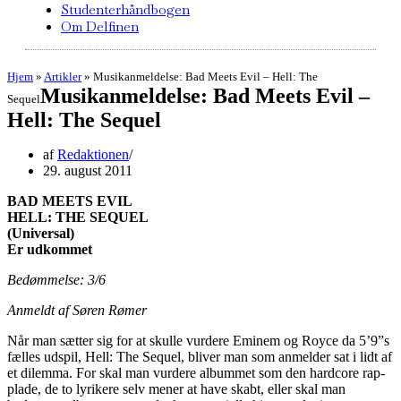
Studenterhåndbogen
Om Delfinen
Hjem
»
Artikler
»
Musikanmeldelse: Bad Meets Evil – Hell: The
Musikanmeldelse: Bad Meets Evil –
Sequel
Hell: The Sequel
af
Redaktionen
29. august 2011
BAD MEETS EVIL
HELL: THE SEQUEL
(Universal)
Er udkommet
Bedømmelse: 3/6
Anmeldt af Søren Rømer
Når man sætter sig for at skulle vurdere Eminem og Royce da 5’9”s
fælles udspil, Hell: The Sequel, bliver man som anmelder sat i lidt af
et dilemma. For skal man vurdere albummet som den hardcore rap-
plade, de to lyrikere selv mener at have skabt, eller skal man