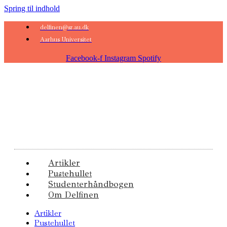
Spring til indhold
delfinen@sr.au.dk
Aarhus Universitet
Facebook-f
Instagram
Spotify
Artikler
Pustehullet
Studenterhåndbogen
Om Delfinen
Artikler
Pustehullet