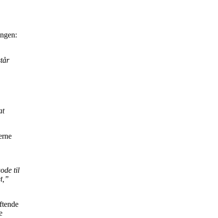
ingen:
tår
at
erne
ode til
t,”
ftende
e