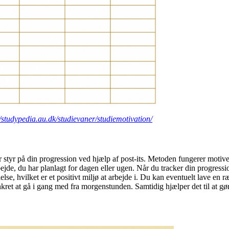
//studypedia.au.dk/studievaner/studiemotivation/
 styr på din progression ved hjælp af post-its. Metoden fungerer motiv
bejde, du har planlagt for dagen eller ugen. Når du tracker din progressi
else, hvilket er et positivt miljø at arbejde i. Du kan eventuelt lave en 
nkret at gå i gang med fra morgenstunden. Samtidig hjælper det til at gø