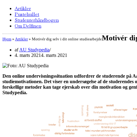
Artikler
Pustehullet
Studenterhåndbogen
Om Delfinen
Motivér dig
Hjem
»
Artikler
»
Motivér dig selv i dit online studiearbejde
af
AU Studypedia
4. marts 2021
4. marts 2021
Den online undervisningssituation udfordrer de studerende på Aar
studiemotivationen. Det viser en undersøgelse af de studerendes 
forskellige metoder kan tage ejerskab over din motivation og genfi
Studypedia.