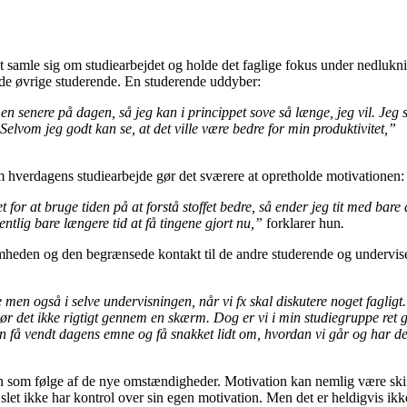
 at samle sig om studiearbejdet og holde det faglige fokus under nedlukn
de øvrige studerende. En studerende uddyber:
 senere på dagen, så jeg kan i princippet sove så længe, jeg vil. Jeg s
 Selvom jeg godt kan se, at det ville være bedre for min produktivitet,”
 hverdagens studiearbejde gør det sværere at opretholde motivationen:
 for at bruge tiden på at forstå stoffet bedre, så ender jeg tit med bare 
entlig bare længere tid at få tingene gjort nu,”
forklarer hun
.
mheden og den begrænsede kontakt til de andre studerende og undervis
n også i selve undervisningen, når vi fx skal diskutere noget fagligt.
gør det ikke rigtigt gennem en skærm. Dog er vi i min studiegruppe ret g
 kan få vendt dagens emne og få snakket lidt om, hvordan vi går og har de
ion som følge af de nye omstændigheder. Motivation kan nemlig være ski
n slet ikke har kontrol over sin egen motivation. Men det er heldigvis ikk