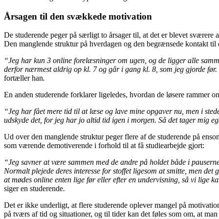
Årsagen til den svækkede motivation
De studerende peger på særligt to årsager til, at det er blevet sværere
Den manglende struktur på hverdagen og den begrænsede kontakt til 
“Jeg har kun 3 online forelæsninger om ugen, og de ligger alle sammen
derfor nærmest aldrig op kl. 7 og går i gang kl. 8, som jeg gjorde før.
fortæller han
.
En anden studerende forklarer ligeledes, hvordan de løsere rammer om
“Jeg har fået mere tid til at læse og lave mine opgaver nu, men i stedet
udskyde det, for jeg har jo altid tid igen i morgen. Så det tager mig eg
Ud over den manglende struktur peger flere af de studerende på enso
som værende demotiverende i forhold til at få studiearbejde gjort:
“Jeg savner at være sammen med de andre på holdet både i pauserne me
Normalt plejede deres interesse for stoffet ligesom at smitte, men det 
at mødes online enten lige før eller efter en undervisning, så vi lige
siger en studerende
.
Det er ikke underligt, at flere studerende oplever mangel på motivat
på tværs af tid og situationer, og til tider kan det føles som om, at ma