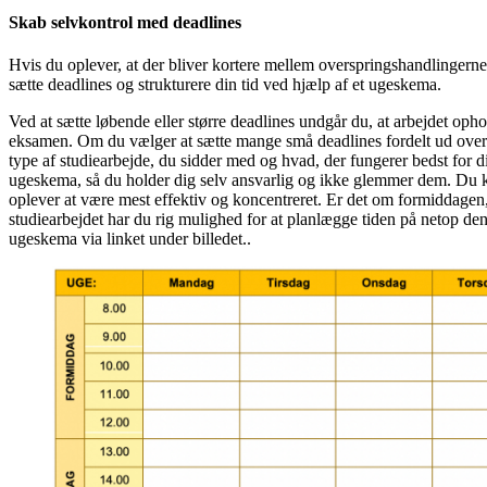
Skab selvkontrol med deadlines
Hvis du oplever, at der bliver kortere mellem overspringshandlingerne 
sætte deadlines og strukturere din tid ved hjælp af et ugeskema.
Ved at sætte løbende eller større deadlines undgår du, at arbejdet opho
eksamen. Om du vælger at sætte mange små deadlines fordelt ud over u
type af studiearbejde, du sidder med og hvad, der fungerer bedst for di
ugeskema, så du holder dig selv ansvarlig og ikke glemmer dem. Du kan
oplever at være mest effektiv og koncentreret. Er det om formiddag
studiearbejdet har du rig mulighed for at planlægge tiden på netop d
ugeskema via linket under billedet..