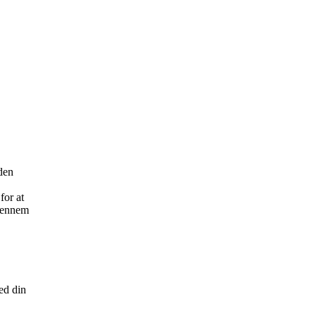
den
for at
igennem
ed din