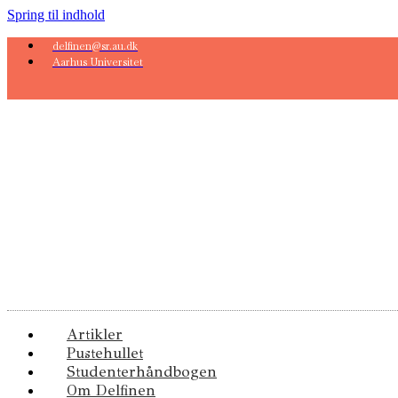
Spring til indhold
delfinen@sr.au.dk
Aarhus Universitet
Artikler
Pustehullet
Studenterhåndbogen
Om Delfinen