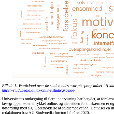
Billede 1: Wordcloud over de studerendes svar på spørgsmålet ”Hvad 
https://studypedia.au.dk/online-studiearbejde/
Universitetets omlægning til fjernundervisning har betydet, at forelæ
læsegruppemøder er rykket online, og alenetiden foran skærmen er øge
udfordring med sig: Opretholdelse af studiemotivation. Det viser en u
redaktionen bag AU Studypedia foretog i foråret 2020.