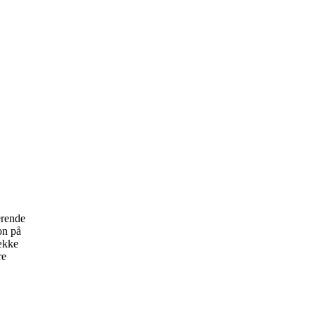
erende
on på
række
re