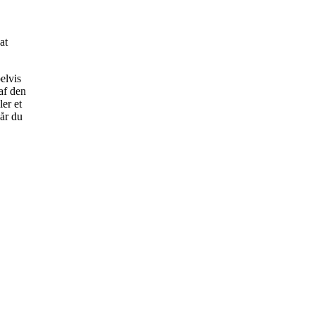
at
elvis
af den
ler et
når du