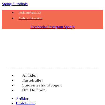
Spring til indhold
delfinen@sr.au.dk
Aarhus Universitet
Facebook-f
Instagram
Spotify
Artikler
Pustehullet
Studenterhåndbogen
Om Delfinen
Artikler
Pustehullet