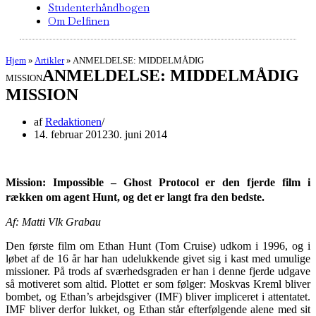
Studenterhåndbogen
Om Delfinen
Hjem
»
Artikler
»
ANMELDELSE: MIDDELMÅDIG
ANMELDELSE: MIDDELMÅDIG
MISSION
MISSION
af
Redaktionen
14. februar 2012
30. juni 2014
Mission: Impossible – Ghost Protocol er den fjerde film i
rækken om agent Hunt, og det er langt fra den bedste.
Af: Matti Vlk Grabau
Den første film om Ethan Hunt (Tom Cruise) udkom i 1996, og i
løbet af de 16 år har han udelukkende givet sig i kast med umulige
missioner. På trods af sværhedsgraden er han i denne fjerde udgave
så motiveret som altid. Plottet er som følger: Moskvas Kreml bliver
bombet, og Ethan’s arbejdsgiver (IMF) bliver impliceret i attentatet.
IMF bliver derfor lukket, og Ethan står efterfølgende alene med sit