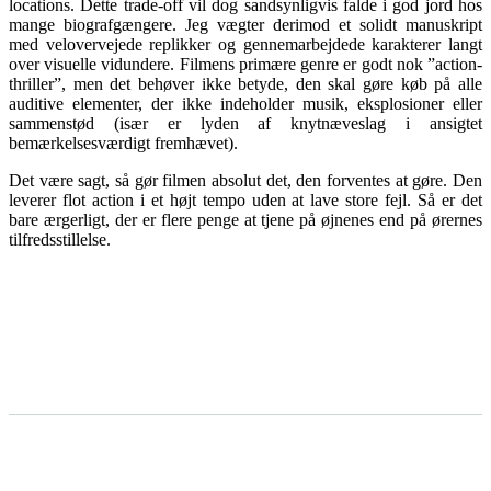
locations. Dette trade-off vil dog sandsynligvis falde i god jord hos
mange biografgængere. Jeg vægter derimod et solidt manuskript
med velovervejede replikker og gennemarbejdede karakterer langt
over visuelle vidundere. Filmens primære genre er godt nok ”action-
thriller”, men det behøver ikke betyde, den skal gøre køb på alle
auditive elementer, der ikke indeholder musik, eksplosioner eller
sammenstød (især er lyden af knytnæveslag i ansigtet
bemærkelsesværdigt fremhævet).
Det være sagt, så gør filmen absolut det, den forventes at gøre. Den
leverer flot action i et højt tempo uden at lave store fejl. Så er det
bare ærgerligt, der er flere penge at tjene på øjnenes end på ørernes
tilfredsstillelse.