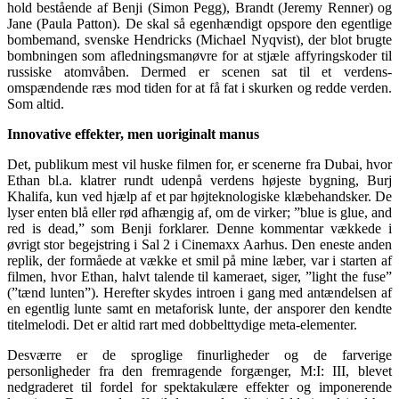
hold bestående af Benji (Simon Pegg), Brandt (Jeremy Renner) og
Jane (Paula Patton). De skal så egenhændigt opspore den egentlige
bombemand, svenske Hendricks (Michael Nyqvist), der blot brugte
bombningen som afledningsmanøvre for at stjæle affyringskoder til
russiske atomvåben. Dermed er scenen sat til et verdens-
omspændende ræs mod tiden for at få fat i skurken og redde verden.
Som altid.
Innovative effekter, men uoriginalt manus
Det, publikum mest vil huske filmen for, er scenerne fra Dubai, hvor
Ethan bl.a. klatrer rundt udenpå verdens højeste bygning, Burj
Khalifa, kun ved hjælp af et par højteknologiske klæbehandsker. De
lyser enten blå eller rød afhængig af, om de virker; ”blue is glue, and
red is dead,” som Benji forklarer. Denne kommentar vækkede i
øvrigt stor begejstring i Sal 2 i Cinemaxx Aarhus. Den eneste anden
replik, der formåede at vække et smil på mine læber, var i starten af
filmen, hvor Ethan, halvt talende til kameraet, siger, ”light the fuse”
(”tænd lunten”). Herefter skydes introen i gang med antændelsen af
en egentlig lunte samt en metaforisk lunte, der ansporer den kendte
titelmelodi. Det er altid rart med dobbelttydige meta-elementer.
Desværre er de sproglige finurligheder og de farverige
personligheder fra den fremragende forgænger, M:I: III, blevet
nedgraderet til fordel for spektakulære effekter og imponerende