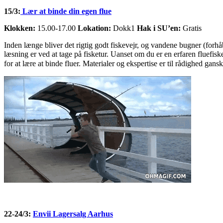
15/3:
Lær at binde din egen flue
Klokken:
15.00-17.00
Lokation:
Dokk1
Hak i SU’en:
Gratis
Inden længe bliver det rigtig godt fiskevejr, og vandene bugner (forh
læsning er ved at tage på fisketur. Uanset om du er en erfaren fluefis
for at lære at binde fluer. Materialer og ekspertise er til rådighed ga
22-24/3:
Envii Lagersalg Aarhus