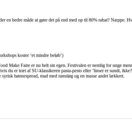
s der en bedre måde at gøre det på end med op til 80% rabat? Næppe. Hv
orkshops koster ‘et mindre beløb’)
Food Make Faire er nu helt sin egen. Festivalen er nemlig for unge men
 du er træt af SU-klassikeren pasta-pesto eller ’linser er sundt, ikke?
ave syrisk bønnespread, mad med ramsløg og en masse andet lækkert.