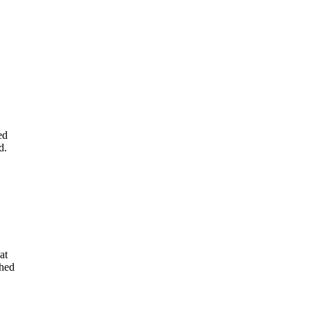
ed
d.
at
ghed