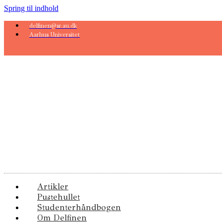
Spring til indhold
delfinen@sr.au.dk
Aarhus Universitet
Artikler
Pustehullet
Studenterhåndbogen
Om Delfinen