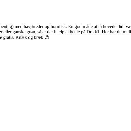
åbentlig) med havørreder og hornfisk. En god måde at få hovedet lidt væ
ker eller ganske grøn, så er der hjælp at hente på Dokk1. Her har du mul
nske gratis. Knæk og bræk 😉