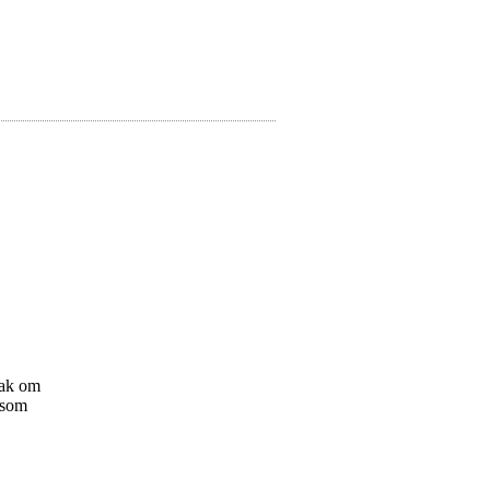
nak om
 som