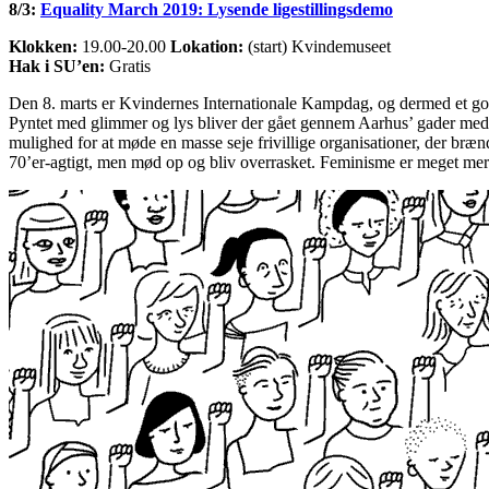
8/3:
Equality March 2019: Lysende ligestillingsdemo
Klokken:
19.00-20.00
Lokation:
(start) Kvindemuseet
Hak i SU’en:
Gratis
Den 8. marts er Kvindernes Internationale Kampdag, og dermed et godt t
Pyntet med glimmer og lys bliver der gået gennem Aarhus’ gader med b
mulighed for at møde en masse seje frivillige organisationer, der brænd
70’er-agtigt, men mød op og bliv overrasket. Feminisme er meget mer