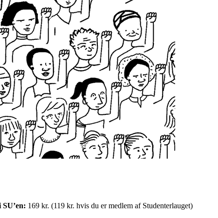
i SU’en:
169 kr. (119 kr. hvis du er medlem af Studenterlauget)