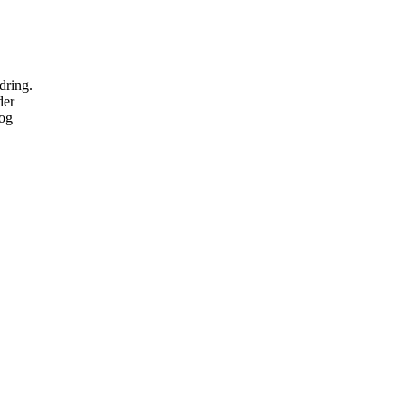
dring.
der
 og