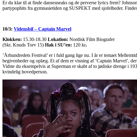
Er du klar til at finde dansesneaks og de perverse lyrics frem? John
partypophits fra gymnasietiden og SUSPEKT med sjofelheder. Findes
10/3:
Vidensbif – Captain Marvel
Klokken:
15.30-18.30
Lokation:
Nordisk Film Biografer
(Skt. Knuds Torv 15)
Hak i SU’en:
120 kr
.
’Århundredets Festival’ er i fuld gang lige nu. I år er temaet Mellemt
begivenheder og oplæg. Et af dem er visning af ’Captain Marvel’, der
Vidste du eksempelvis at Superman er skabt af to jødiske drenge i 19
kvindelig hovedperson.