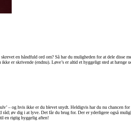
har skrevet en håndfuld ord om? Så har du muligheden for at dele disse m
ikke er skrivende (endnu). Løve’s er altid et hyggeligt sted at hænge u
rulv’ – og hvis ikke er du blevet snydt. Heldigvis har du nu chancen for 
od råd; øv dig i at lyve. Det får du brug for. Der er yderligere også muli
il en rigtig hyggelig aften!