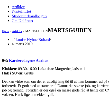
Artikler
Pustehullet
Studenterhåndbogen
Om Delfinen
MARTSGUIDEN
Hjem
»
Artikler
»
MARTSGUIDEN
af
Louise Hyhne Rohard
4. marts 2019
6/3:
Karrieredagene Aarhus
Klokken
: 09.30-16.00
Lokation
: Margrethepladsen 1
Hak i SU’en:
Gratis
Det kan virke som om der er utrolig lang tid til at man kommer ud på d
forberedt. Et godt sted at starte er til Danmarks største job- og karri
job og fremtid. Foruden er der også en masse gode råd at hente om CV
voksen. Husk lige at melde dig til.