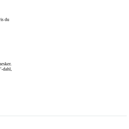
is du
nesker.
’-dahl,