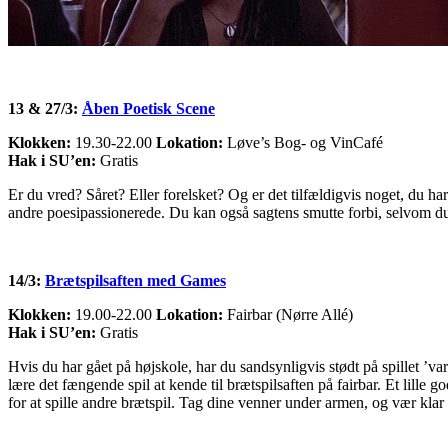
13 & 27/3:
Åben Poetisk Scene
Klokken:
19.30-22.00
Lokation:
Løve’s Bog- og VinCafé
Hak i SU’en:
Gratis
Er du vred? Såret? Eller forelsket? Og er det tilfældigvis noget, du 
andre poesipassionerede. Du kan også sagtens smutte forbi, selvom du 
14/3:
Brætspilsaften med Games
Klokken:
19.00-22.00
Lokation:
Fairbar (Nørre Allé)
Hak i SU’en:
Gratis
Hvis du har gået på højskole, har du sandsynligvis stødt på spillet ’va
lære det fængende spil at kende til brætspilsaften på fairbar. Et lille g
for at spille andre brætspil. Tag dine venner under armen, og vær klar t