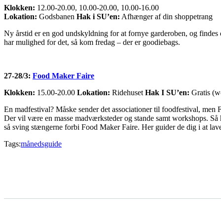
Klokken:
12.00-20.00, 10.00-20.00, 10.00-16.00
Lokation:
Godsbanen
Hak i SU’en:
Afhænger af din shoppetrang
Ny årstid er en god undskyldning for at fornye garderoben, og finde
har mulighed for det, så kom fredag – der er goodiebags.
27-28/3:
Food Maker Faire
Klokken:
15.00-20.00
Lokation:
Ridehuset
Hak I SU’en:
Gratis (w
En madfestival? Måske sender det associationer til foodfestival, men 
Der vil være en masse madværksteder og stande samt workshops. Så hvis
så sving stængerne forbi Food Maker Faire. Her guider de dig i at l
Tags:
månedsguide