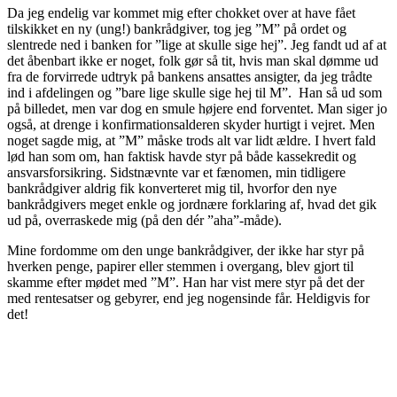
Da jeg endelig var kommet mig efter chokket over at have fået
tilskikket en ny (ung!) bankrådgiver, tog jeg ”M” på ordet og
slentrede ned i banken for ”lige at skulle sige hej”. Jeg fandt ud af at
det åbenbart ikke er noget, folk gør så tit, hvis man skal dømme ud
fra de forvirrede udtryk på bankens ansattes ansigter, da jeg trådte
ind i afdelingen og ”bare lige skulle sige hej til M”. Han så ud som
på billedet, men var dog en smule højere end forventet. Man siger jo
også, at drenge i konfirmationsalderen skyder hurtigt i vejret. Men
noget sagde mig, at ”M” måske trods alt var lidt ældre. I hvert fald
lød han som om, han faktisk havde styr på både kassekredit og
ansvarsforsikring. Sidstnævnte var et fænomen, min tidligere
bankrådgiver aldrig fik konverteret mig til, hvorfor den nye
bankrådgivers meget enkle og jordnære forklaring af, hvad det gik
ud på, overraskede mig (på den dér ”aha”-måde).
Mine fordomme om den unge bankrådgiver, der ikke har styr på
hverken penge, papirer eller stemmen i overgang, blev gjort til
skamme efter mødet med ”M”. Han har vist mere styr på det der
med rentesatser og gebyrer, end jeg nogensinde får. Heldigvis for
det!