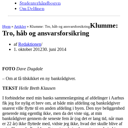
Studenterhåndbogen
Om Delfinen
Klumme:
Hjem
»
Artikler
»
Klumme: Tro, håb og ansvarsforsikring
Tro, håb og ansvarsforsikring
af
Redaktionen
1. oktober 2012
30. juni 2014
FOTO
Dave Dugdale
– Om at få tilskikket en ny bankrådgiver.
TEKST
Helle Breth Klausen
I forbindelse med min banks sammenlægning af afdelinger i Aarhus
fik jeg for nylig et brev om, at både min afdeling og bankrådgiver
snarest ville flytte til en anden afdeling i byen. Den nye beliggenhed
generede mig egentlig ikke, men da det viste sig, at min
bankrådgiver gennem de seneste fem år (og det er lang tid, når man
er 22 år) ikke flyttede med, vidste jeg ikke, hvad der skulle blive af