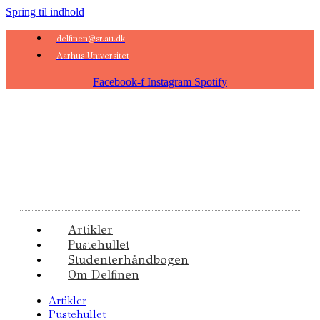
Spring til indhold
delfinen@sr.au.dk
Aarhus Universitet
Facebook-f
Instagram
Spotify
Artikler
Pustehullet
Studenterhåndbogen
Om Delfinen
Artikler
Pustehullet