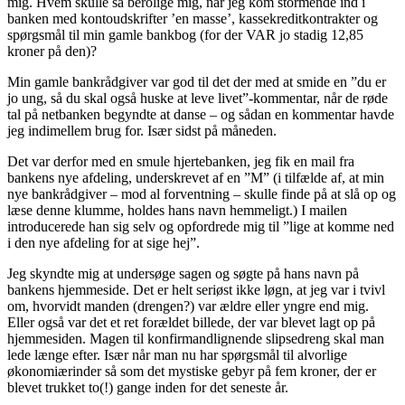
mig. Hvem skulle så berolige mig, når jeg kom stormende ind i
banken med kontoudskrifter ’en masse’, kassekreditkontrakter og
spørgsmål til min gamle bankbog (for der VAR jo stadig 12,85
kroner på den)?
Min gamle bankrådgiver var god til det der med at smide en ”du er
jo ung, så du skal også huske at leve livet”-kommentar, når de røde
tal på netbanken begyndte at danse – og sådan en kommentar havde
jeg indimellem brug for. Især sidst på måneden.
Det var derfor med en smule hjertebanken, jeg fik en mail fra
bankens nye afdeling, underskrevet af en ”M” (i tilfælde af, at min
nye bankrådgiver – mod al forventning – skulle finde på at slå op og
læse denne klumme, holdes hans navn hemmeligt.) I mailen
introducerede han sig selv og opfordrede mig til ”lige at komme ned
i den nye afdeling for at sige hej”.
Jeg skyndte mig at undersøge sagen og søgte på hans navn på
bankens hjemmeside. Det er helt seriøst ikke løgn, at jeg var i tvivl
om, hvorvidt manden (drengen?) var ældre eller yngre end mig.
Eller også var det et ret forældet billede, der var blevet lagt op på
hjemmesiden. Magen til konfirmandlignende slipsedreng skal man
lede længe efter. Især når man nu har spørgsmål til alvorlige
økonomiærinder så som det mystiske gebyr på fem kroner, der er
blevet trukket to(!) gange inden for det seneste år.