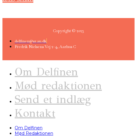
Copyright © 2023
delfinen@sr.au.dk
Fredrik Nielsens Vej 2-4, Aarhus C
Om Delfinen
Mød redaktionen
Send et indlæg
Kontakt
Om Delfinen
Mød Redaktionen