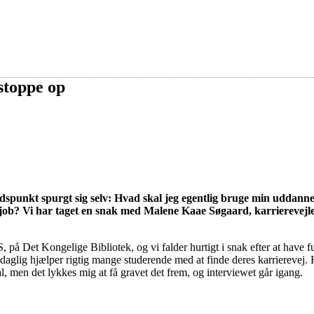
stoppe op
tidspunkt spurgt sig selv: Hvad skal jeg egentlig bruge min uddanne
ob? Vi har taget en snak med Malene Kaae Søgaard, karrierevejl
å Det Kongelige Bibliotek, og vi falder hurtigt i snak efter at have f
 daglig hjælper rigtig mange studerende med at finde deres karrierevej.
, men det lykkes mig at få gravet det frem, og interviewet går igang.