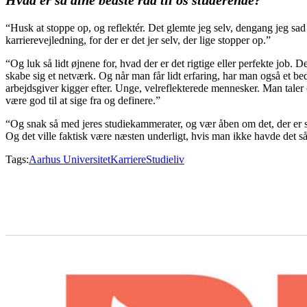
Hvad er så dine bedste råd til os studerende?
“Husk at stoppe op, og reflektér. Det glemte jeg selv, dengang jeg sad 
karrierevejledning, for der er det jer selv, der lige stopper op.”
“Og luk så lidt øjnene for, hvad der er det rigtige eller perfekte job. 
skabe sig et netværk. Og når man får lidt erfaring, har man også et bed
arbejdsgiver kigger efter. Unge, velreflekterede mennesker. Man tale
være god til at sige fra og definere.”
“Og snak så med jeres studiekammerater, og vær åben om det, der er svæ
Og det ville faktisk være næsten underligt, hvis man ikke havde det s
Tags:
Aarhus Universitet
Karriere
Studieliv