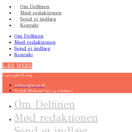
Om Delfinen
Mød redaktionen
Send et indlæg
Kontakt
Om Delfinen
Mød redaktionen
Send et indlæg
Kontakt
LÆS MERE
Copyright © 2023
delfinen@sr.au.dk
Fredrik Nielsens Vej 2-4, Aarhus C
Om Delfinen
Mød redaktionen
Send et indlæg