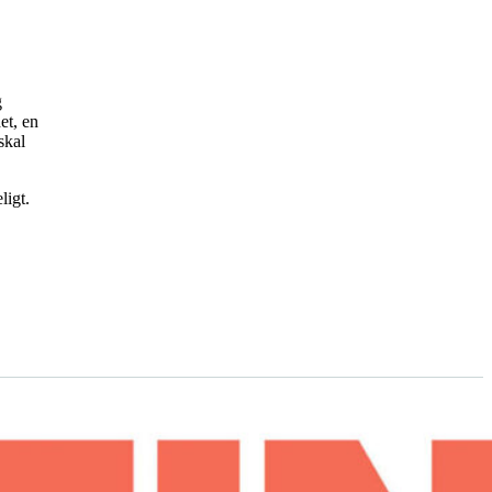
g
et, en
skal
ligt.