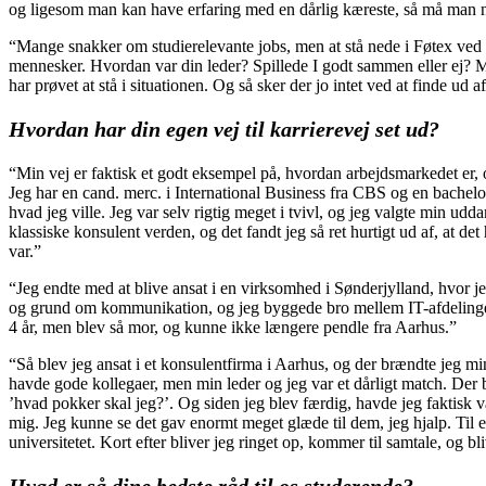
og ligesom man kan have erfaring med en dårlig kæreste, så må man nog
“Mange snakker om studierelevante jobs, men at stå nede i Føtex ved 
mennesker. Hvordan var din leder? Spillede I godt sammen eller ej? Ma
har prøvet at stå i situationen. Og så sker der jo intet ved at finde ud a
Hvordan har din egen vej til karrierevej set ud?
“Min vej er faktisk et godt eksempel på, hvordan arbejdsmarkedet er
Jeg har en cand. merc. i International Business fra CBS og en bachelor
hvad jeg ville. Jeg var selv rigtig meget i tvivl, og jeg valgte min udd
klassiske konsulent verden, og det fandt jeg så ret hurtigt ud af, at det 
var.”
“Jeg endte med at blive ansat i en virksomhed i Sønderjylland, hvor j
og grund om kommunikation, og jeg byggede bro mellem IT-afdelingen
4 år, men blev så mor, og kunne ikke længere pendle fra Aarhus.”
“Så blev jeg ansat i et konsulentfirma i Aarhus, og der brændte jeg m
havde gode kollegaer, men min leder og jeg var et dårligt match. Der 
’hvad pokker skal jeg?’. Og siden jeg blev færdig, havde jeg faktisk
mig. Jeg kunne se det gav enormt meget glæde til dem, jeg hjalp. Til e
universitetet. Kort efter bliver jeg ringet op, kommer til samtale, og 