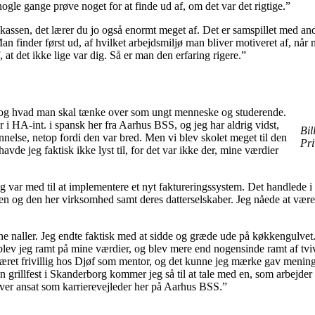
le gange prøve noget for at finde ud af, om det var det rigtige.”
kassen, det lærer du jo også enormt meget af. Det er samspillet med an
n finder først ud, af hvilket arbejdsmiljø man bliver motiveret af, når
f, at det ikke lige var dig. Så er man den erfaring rigere.”
, og hvad man skal tænke over som ungt menneske og studerende.
 i HA-int. i spansk her fra Aarhus BSS, og jeg har aldrig vidst,
Bil
annelse, netop fordi den var bred. Men vi blev skolet meget til den
Pri
havde jeg faktisk ikke lyst til, for det var ikke der, mine værdier
eg var med til at implementere et nyt faktureringssystem. Det handlede 
 og den her virksomhed samt deres datterselskaber. Jeg nåede at være 
ine naller. Jeg endte faktisk med at sidde og græde ude på køkkengulvet
blev jeg ramt på mine værdier, og blev mere end nogensinde ramt af tvi
 været frivillig hos Djøf som mentor, og det kunne jeg mærke gav mening
n grillfest i Skanderborg kommer jeg så til at tale med en, som arbejder
bliver ansat som karrierevejleder her på Aarhus BSS.”