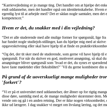
“Karrievejledning er jo mange ting. Det handler om at hjælpe det enke
endt uddannelse, men det handler også om identitetsskabelse. Hvem e
egentlig lyst til at arbejde med? Det er sådan nogle samtaler, men det 
kompetencer.”
Hvem er det, du snakker med i din vejledning?
“Det er alle studerende med alle mulige former for spørgsmål, lige fra ’
har fundet nogle studiejob-stillinger, kan du hjælpe mig med at skrive
opgaveskrivning eller skal have hjælp til at finde en praktikvirksomhe
“Og det, der tit sker med de studerende, som gerne vil have hjælp til 
spørgsmål. For når du skriver en god, motiveret ansøgning, så skal du
ansøgninger bliver spørgsmål som ’hvad er det, du synes er spændende ve
have faste mødetider eller fleksibilitet?’ ’Vil du gerne kombinere di
På grund af de uoverskueligt mange muligheder tror 
’
forkert
’
?
“Vi er på et universitet med uddannelser, der åbner op for rigtig mang
disse døre, samtidig med at, de mange muligheder skræmmer dem. Men 
vende om og gå i en anden retning. Der er ikke nogen virksomheder, der
ikke ud længere. I dag snakker vi meget om livslang læring, og det med