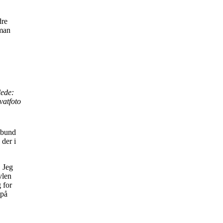
dre
 man
lede:
vatfoto
i bund
der i
. Jeg
vlen
 for
 på