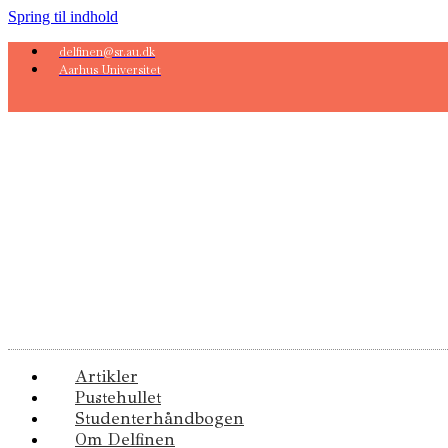
Spring til indhold
delfinen@sr.au.dk
Aarhus Universitet
Artikler
Pustehullet
Studenterhåndbogen
Om Delfinen