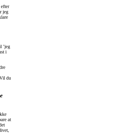
efter
r jeg
klare
l ’jeg
st i
dre
’Vil du
ge
ukke
are at
det
ivet,