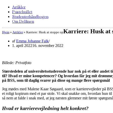
Artikler
Pustehullet
Studenterhåndbogen
Om Delfinen
Karriere: Husk at 
Hjem
»
Artikler
»
Karriere: Husk at stoppe op
af
Emma Johanne Falk
1. april 2022
16. november 2022
Billede: Privatfoto
Størstedelen af universitetsstuderende har nok på et eller andet 
til? Hvad er mine kompetencer? Og hvordan får jeg mit drømmej
på BSS, som til daglig svarer på disse og mange flere spørgsmål
Jeg mødes med Malene Kaae Søgaard, som er karrierevejleder på BSS, p
et roligt kopirum med et par stole. Vi skal snakke om, hvordan hun til
så nem at falde i snak med, at jeg næsten glemmer mit første spørgsmål
Hvad er karrierevejledning helt konkret?