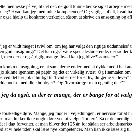
lte menneske på vej til det det, de godt kunne tænke sig at arbejde med 
r jeg? Hvad kan jeg med mine kompetencer? Og vigtigst af alt, hvad ha
er også hjælp til konkrete værktøjer, såsom at skrive en ansøgning og af
jeg er vildt meget i tvivl om, om jeg har valgt den rigtige uddannelse’ ti
 en god ansøgning?’ Det kan også være specialestuderende, der sidder fa
d, men der er også rigtig mange ’hvad kan jeg blive?’-samtaler.”
en konkret ansøgning, er, at samtalerne ender med at dykke ned i helt an
 jo skinne igennem på papir, og det er virkelig svært. Og i samtalen om
d det her job?’ hurtigt til ’hvad er det for et liv, du gerne vil leve?’ 
n uddannelse med dine hobbyer?’ Og ’hvornår gør man egentlig det?’”
jeg da også, at der er mange, der er bange for at væl
e forskellige døre. Mange, jeg møder i vejledningen, er nervøse for at l
man lukker ikke nogle døre ved at vælge ‘forkert’. Så er det nemlig b
 i dag forventer, at man bliver der i 25 år, for sådan ser arbejdsmarke
 at vi hele tiden skal lære nye kompetencer. Man kan ikke læse sig til l