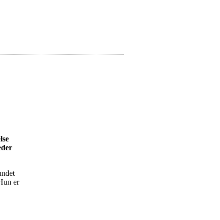
lse
eder
undet
 Hun er