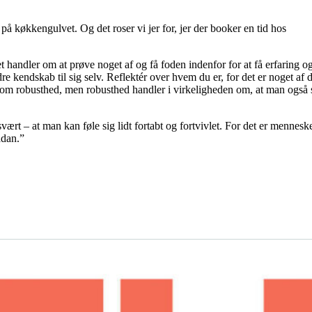
på køkkengulvet. Og det roser vi jer for, jer der booker en tid hos
Det handler om at prøve noget af og få foden indenfor for at få erfaring o
re kendskab til sig selv. Reflektér over hvem du er, for det er noget af d
r om robusthed, men robusthed handler i virkeligheden om, at man også 
rt – at man kan føle sig lidt fortabt og fortvivlet. For det er menneske
ådan.”