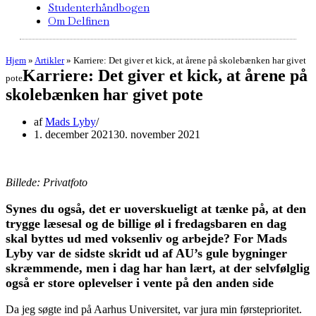
Studenterhåndbogen
Om Delfinen
Hjem
»
Artikler
»
Karriere: Det giver et kick, at årene på skolebænken har givet
Karriere: Det giver et kick, at årene på
pote
skolebænken har givet pote
af
Mads Lyby
1. december 2021
30. november 2021
Billede: Privatfoto
Synes du også, det er uoverskueligt at tænke på, at den
trygge læsesal og de billige øl i fredagsbaren en dag
skal byttes ud med voksenliv og arbejde? For Mads
Lyby var de sidste skridt ud af AU’s gule bygninger
skræmmende, men i dag har han lært, at der selvfølglig
også er store oplevelser i vente på den anden side
Da jeg søgte ind på Aarhus Universitet, var jura min førsteprioritet.