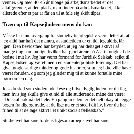
venner. Og med 40-45 år tilbage på arbejdsmarkedet er det
altafgørende, at den plads, man finder på arbejdsmarkedet, ikke
allerede efter et par år får en til at føle sig skidt tilpas.
Træn op til Kapsejladsen mens du kan
Måske har min overgang fra studieliv til arbejdsliv været lettet af, at
jeg altid har haft det mantra, at studietiden er en tid, jeg aldrig får
igen. Den bevidsthed har betydet, at jeg har deltaget aktivt i så
mange ting som muligt, hvilket har gjort årene på AU til nogle af de
bedste i mit liv. Jeg har været formand for Juridisk Selskab, sejlet til
Kapsejladsen og været med i en studenterpolitisk forening. Det har
givet nogle særlige minder og gode historier, som jeg ikke ville have
været foruden, og som jeg glæder mig til at kunne fortælle mine
børn om en dag.
Jo – du skal som studerende læse og blive dygtig inden for dit fag,
men hvis jeg skulle give et råd til alle studerende, måtte det være:
”Du skal nok nå det hele. En gang imellem er det helt okay at lægge
bogen fra dig og nyde, at du lige nu er et sted i dit liv, hvor du har
frihed til at deltage aktivt i et unikt socialt fællesskab.”
Studielivet har sine fordele, ligesom arbejdslivet har sine.