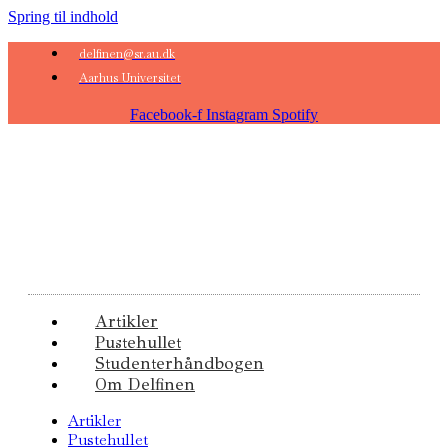
Spring til indhold
delfinen@sr.au.dk
Aarhus Universitet
Facebook-f
Instagram
Spotify
Artikler
Pustehullet
Studenterhåndbogen
Om Delfinen
Artikler
Pustehullet