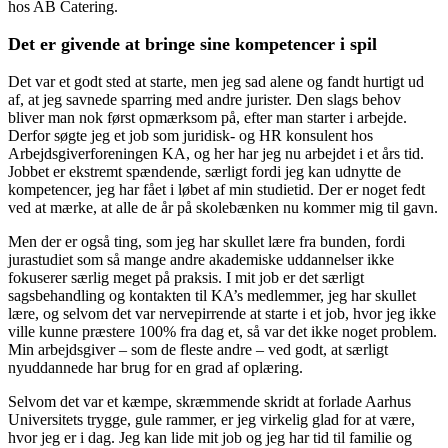
hos AB Catering.
Det er givende at bringe sine kompetencer i spil
Det var et godt sted at starte, men jeg sad alene og fandt hurtigt ud
af, at jeg savnede sparring med andre jurister. Den slags behov
bliver man nok først opmærksom på, efter man starter i arbejde.
Derfor søgte jeg et job som juridisk- og HR konsulent hos
Arbejdsgiverforeningen KA, og her har jeg nu arbejdet i et års tid.
Jobbet er ekstremt spændende, særligt fordi jeg kan udnytte de
kompetencer, jeg har fået i løbet af min studietid. Der er noget fedt
ved at mærke, at alle de år på skolebænken nu kommer mig til gavn.
Men der er også ting, som jeg har skullet lære fra bunden, fordi
jurastudiet som så mange andre akademiske uddannelser ikke
fokuserer særlig meget på praksis. I mit job er det særligt
sagsbehandling og kontakten til KA’s medlemmer, jeg har skullet
lære, og selvom det var nervepirrende at starte i et job, hvor jeg ikke
ville kunne præstere 100% fra dag et, så var det ikke noget problem.
Min arbejdsgiver – som de fleste andre – ved godt, at særligt
nyuddannede har brug for en grad af oplæring.
Selvom det var et kæmpe, skræmmende skridt at forlade Aarhus
Universitets trygge, gule rammer, er jeg virkelig glad for at være,
hvor jeg er i dag. Jeg kan lide mit job og jeg har tid til familie og