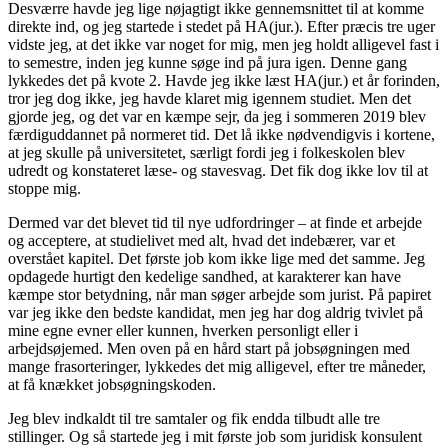
Desværre havde jeg lige nøjagtigt ikke gennemsnittet til at komme
direkte ind, og jeg startede i stedet på HA(jur.). Efter præcis tre uger
vidste jeg, at det ikke var noget for mig, men jeg holdt alligevel fast i
to semestre, inden jeg kunne søge ind på jura igen. Denne gang
lykkedes det på kvote 2. Havde jeg ikke læst HA(jur.) et år forinden,
tror jeg dog ikke, jeg havde klaret mig igennem studiet. Men det
gjorde jeg, og det var en kæmpe sejr, da jeg i sommeren 2019 blev
færdiguddannet på normeret tid. Det lå ikke nødvendigvis i kortene,
at jeg skulle på universitetet, særligt fordi jeg i folkeskolen blev
udredt og konstateret læse- og stavesvag. Det fik dog ikke lov til at
stoppe mig.
Dermed var det blevet tid til nye udfordringer – at finde et arbejde
og acceptere, at studielivet med alt, hvad det indebærer, var et
overstået kapitel. Det første job kom ikke lige med det samme. Jeg
opdagede hurtigt den kedelige sandhed, at karakterer kan have
kæmpe stor betydning, når man søger arbejde som jurist. På papiret
var jeg ikke den bedste kandidat, men jeg har dog aldrig tvivlet på
mine egne evner eller kunnen, hverken personligt eller i
arbejdsøjemed. Men oven på en hård start på jobsøgningen med
mange frasorteringer, lykkedes det mig alligevel, efter tre måneder,
at få knækket jobsøgningskoden.
Jeg blev indkaldt til tre samtaler og fik endda tilbudt alle tre
stillinger. Og så startede jeg i mit første job som juridisk konsulent