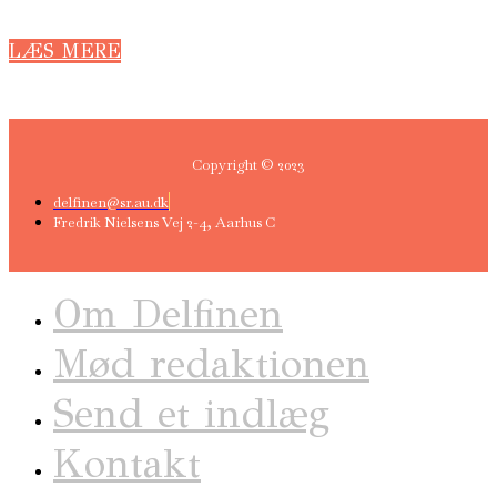
LÆS MERE
Copyright © 2023
delfinen@sr.au.dk
Fredrik Nielsens Vej 2-4, Aarhus C
Om Delfinen
Mød redaktionen
Send et indlæg
Kontakt