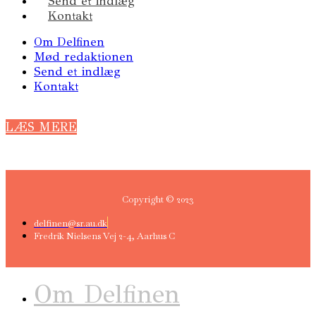
Send et indlæg
Kontakt
Om Delfinen
Mød redaktionen
Send et indlæg
Kontakt
LÆS MERE
Copyright © 2023
delfinen@sr.au.dk
Fredrik Nielsens Vej 2-4, Aarhus C
Om Delfinen