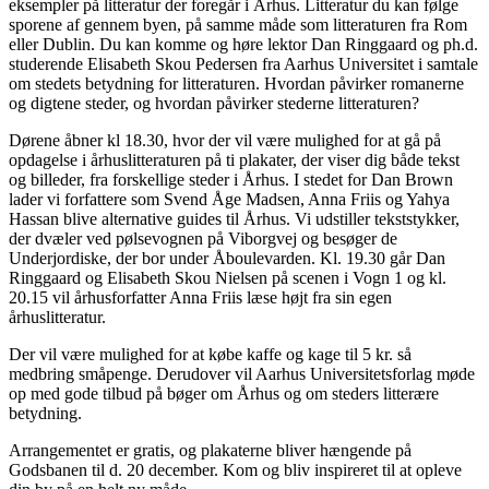
eksempler på litteratur der foregår i Århus. Litteratur du kan følge
sporene af gennem byen, på samme måde som litteraturen fra Rom
eller Dublin. Du kan komme og høre lektor Dan Ringgaard og ph.d.
studerende Elisabeth Skou Pedersen fra Aarhus Universitet i samtale
om stedets betydning for litteraturen. Hvordan påvirker romanerne
og digtene steder, og hvordan påvirker stederne litteraturen?
Dørene åbner kl 18.30, hvor der vil være mulighed for at gå på
opdagelse i århuslitteraturen på ti plakater, der viser dig både tekst
og billeder, fra forskellige steder i Århus. I stedet for Dan Brown
lader vi forfattere som Svend Åge Madsen, Anna Friis og Yahya
Hassan blive alternative guides til Århus. Vi udstiller tekststykker,
der dvæler ved pølsevognen på Viborgvej og besøger de
Underjordiske, der bor under Åboulevarden. Kl. 19.30 går Dan
Ringgaard og Elisabeth Skou Nielsen på scenen i Vogn 1 og kl.
20.15 vil århusforfatter Anna Friis læse højt fra sin egen
århuslitteratur.
Der vil være mulighed for at købe kaffe og kage til 5 kr. så
medbring småpenge. Derudover vil Aarhus Universitetsforlag møde
op med gode tilbud på bøger om Århus og om steders litterære
betydning.
Arrangementet er gratis, og plakaterne bliver hængende på
Godsbanen til d. 20 december. Kom og bliv inspireret til at opleve