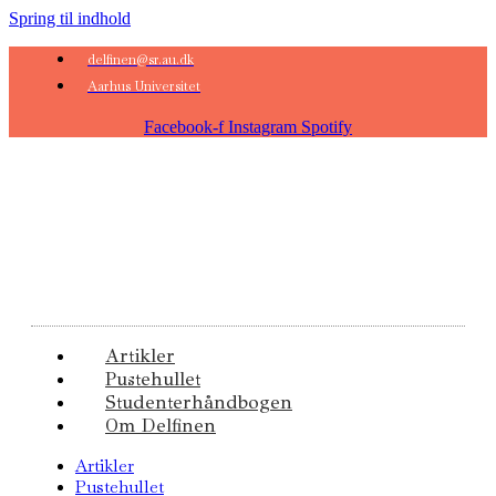
Spring til indhold
delfinen@sr.au.dk
Aarhus Universitet
Facebook-f
Instagram
Spotify
Artikler
Pustehullet
Studenterhåndbogen
Om Delfinen
Artikler
Pustehullet