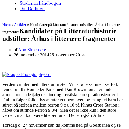
Studenterhåndbogen
Om Delfinen
Hjem
»
Artikler
»
Kandidater på Litteraturhistorie udstiller: Århus i litterære
Kandidater på Litteraturhistorie
fragmenter
udstiller: Århus i litterære fragmenter
af
Ann Simensen
26. november 2014
26. november 2014
Verden vrimler med litteraturturister. Vi har alle sammen set folk
rende rundt i Rom eller Paris med Dan Brown romaner under
armen, mens de følger statuer og mystiske konspirationsteorier. I
Dublin følger folk Ulyssesruter gennem byen og mangt et barn har
stirret på stolpen mellem perron 9 og 10 på Kings Cross Station i
håbet om at finde Perron 9 3/4. Men det er ikke kun i den store
verden, man kan være litterær turist. Det er også i Århus.
Torsdag d. 27 november kan du komme ned på Godsbanen og se