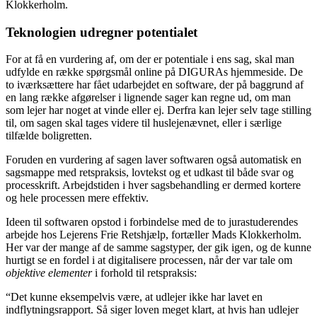
Klokkerholm.
Teknologien udregner potentialet
For at få en vurdering af, om der er potentiale i ens sag, skal man
udfylde en række spørgsmål online på DIGURAs hjemmeside. De
to iværksættere har fået udarbejdet en software, der på baggrund af
en lang række afgørelser i lignende sager kan regne ud, om man
som lejer har noget at vinde eller ej. Derfra kan lejer selv tage stilling
til, om sagen skal tages videre til huslejenævnet, eller i særlige
tilfælde boligretten.
Foruden en vurdering af sagen laver softwaren også automatisk en
sagsmappe med retspraksis, lovtekst og et udkast til både svar og
processkrift. Arbejdstiden i hver sagsbehandling er dermed kortere
og hele processen mere effektiv.
Ideen til softwaren opstod i forbindelse med de to jurastuderendes
arbejde hos Lejerens Frie Retshjælp, fortæller Mads Klokkerholm.
Her var der mange af de samme sagstyper, der gik igen, og de kunne
hurtigt se en fordel i at digitalisere processen, når der var tale om
objektive
elementer
i forhold til retspraksis:
“Det kunne eksempelvis være, at udlejer ikke har lavet en
indflytningsrapport. Så siger loven meget klart, at hvis han udlejer