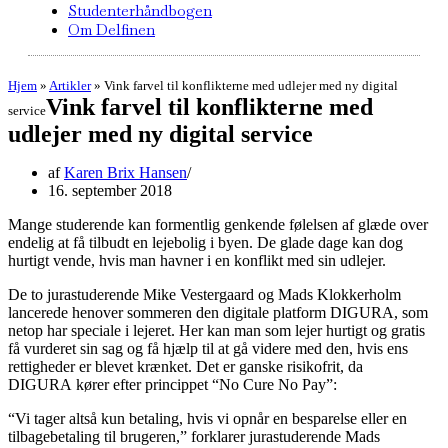
Studenterhåndbogen
Om Delfinen
Hjem
»
Artikler
»
Vink farvel til konflikterne med udlejer med ny digital
Vink farvel til konflikterne med
service
udlejer med ny digital service
af
Karen Brix Hansen
16. september 2018
Mange studerende kan formentlig genkende følelsen af glæde over
endelig at få tilbudt en lejebolig i byen. De glade dage kan dog
hurtigt vende, hvis man havner i en konflikt med sin udlejer.
De to jurastuderende Mike Vestergaard og Mads Klokkerholm
lancerede henover sommeren den digitale platform DIGURA, som
netop har speciale i lejeret. Her kan man som lejer hurtigt og gratis
få vurderet sin sag og få hjælp til at gå videre med den, hvis ens
rettigheder er blevet krænket. Det er ganske risikofrit, da
DIGURA kører efter princippet “No Cure No Pay”:
“Vi tager altså kun betaling, hvis vi opnår en besparelse eller en
tilbagebetaling til brugeren,” forklarer jurastuderende Mads