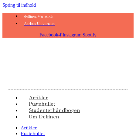
Spring til indhold
delfinen@sr.au.dk
Aarhus Universitet
Facebook-f
Instagram
Spotify
Artikler
Pustehullet
Studenterhåndbogen
Om Delfinen
Artikler
Pustehullet