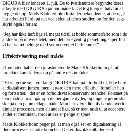
DIGURA blev lanceret 1. juli. De to iværksættere begyndte deres
arbejde med DIGURA i januar måned. Det tog knap et halvt år at
bygge det op. Mads Klokkerholm fortæller bekendende, at de også
har arbejdet hårdt på det ved siden af deres studier, og for den sags
skyld også i ferien:
“Jeg har ikke haft lige så meget tid til at holde sommerferie som i de
andre år på universitetet, men det har egentlig passet mig super fint –
vi har været heldige med sommervejret herhjemme.”
Effektivisering med måde
I fremtiden håber den jurastuderende Mads Klokkerholm på, at
projektet kan skaleres op på andre retsområder.
“Vi vil gerne se, hvor langt DIGURA kan nå i forhold til, ikke bare
at digitalisere juraen, men at gøre den mere effektiv,” fortæller han
og fortsætter, “det er en forholdsvis konservativ branche. Forstået på
den måde at man går op i de her gamle dyder, og tingene gerne skal
ske på den gammeldags måde. Man har været lidt afvisende overfor
digitale processer, men alt andet lige, så er man nødt til at acceptere,
at det er fremtiden, fordi at der er penge at spare.”
Mads Klokkerholm peger på, at man også ser en digitalisering af
flere processer i andre brancher. Det er dog ikke alt, der skal