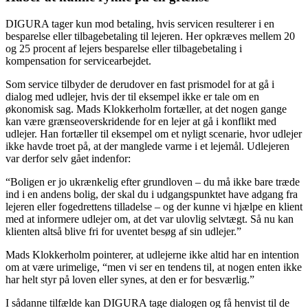
DIGURA tager kun mod betaling, hvis servicen resulterer i en
besparelse eller tilbagebetaling til lejeren. Her opkræves mellem 20
og 25 procent af lejers besparelse eller tilbagebetaling i
kompensation for servicearbejdet.
Som service tilbyder de derudover en fast prismodel for at gå i
dialog med udlejer, hvis der til eksempel ikke er tale om en
økonomisk sag. Mads Klokkerholm fortæller, at det nogen gange
kan være grænseoverskridende for en lejer at gå i konflikt med
udlejer. Han fortæller til eksempel om et nyligt scenarie, hvor udlejer
ikke havde troet på, at der manglede varme i et lejemål. U
dl
ejeren
var derfor selv gået indenfor:
“Boligen er jo ukrænkelig efter grundloven – du må ikke bare træde
ind i en andens bolig, der skal du
i udgangspunktet
have adgang fra
lejeren eller fogedrettens tilladelse – og der kunne vi hjælpe en klient
med at informere udlejer om, at det var ulovlig selvtægt. Så nu kan
klienten altså blive fri for uventet besøg af sin udlejer.”
Mads Klokkerholm pointerer, at udlejerne ikke altid har en intention
om at være urimelige, “men vi ser en tendens til, at nogen enten ikke
har helt styr på loven eller synes, at den er for besværlig.”
I sådanne tilfælde kan DIGURA tage dialogen og få henvist til de