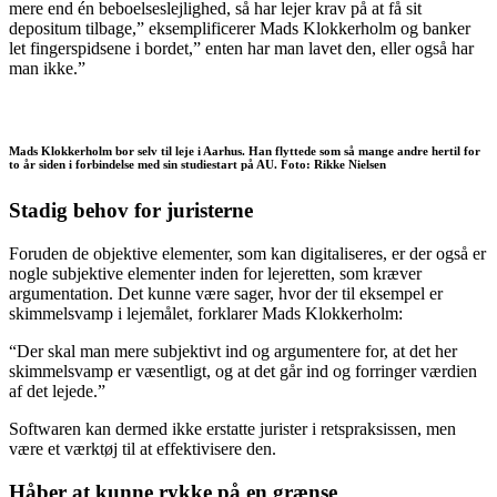
mere end én beboelseslejlighed, så har lejer krav på at få sit
depositum tilbage,” eksemplificerer Mads Klokkerholm og banker
let fingerspidsene i bordet,” enten har man lavet den, eller også har
man ikke.”
Mads Klokkerholm bor selv til leje i Aarhus. Han flyttede som så mange andre hertil for
to år siden i forbindelse med sin studiestart på AU. Foto: Rikke Nielsen
Stadig behov for juristerne
Foruden de objektive elementer, som kan digitaliseres, er der også er
nogle subjektive elementer inden for lejeretten, som kræver
argumentation. Det kunne være sager, hvor der til eksempel er
skimmelsvamp i lejemålet, forklarer Mads Klokkerholm:
“Der skal man mere subjektivt ind og argumentere for, at det her
skimmelsvamp er væsentligt, og at det går ind og forringer værdien
af det lejede.”
Softwaren kan dermed ikke erstatte jurister i retspraksissen, men
være et værktøj til at effektivisere den.
Håber at kunne rykke på en grænse