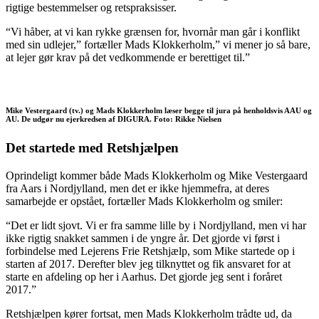
rigtige bestemmelser og retspraksisser.
“Vi håber, at vi kan rykke grænsen for, hvornår man går i konflikt
med sin udlejer,” fortæller Mads Klokkerholm,” vi mener jo så bare,
at lejer gør krav på det vedkommende er berettiget til.”
Mike Vestergaard (tv.) og Mads Klokkerholm læser begge til jura på henholdsvis AAU og
AU. De udgør nu ejerkredsen af DIGURA. Foto: Rikke Nielsen
Det startede med Retshjælpen
Oprindeligt kommer både Mads Klokkerholm og Mike Vestergaard
fra Aars i Nordjylland, men det er ikke hjemmefra, at deres
samarbejde er opstået, fortæller Mads Klokkerholm og smiler:
“Det er lidt sjovt. Vi er fra samme lille by i Nordjylland, men vi har
ikke rigtig snakket sammen i de yngre år. Det gjorde vi først i
forbindelse med Lejerens Frie Retshjælp, som Mike startede op i
starten af 2017. Derefter blev jeg tilknyttet og fik ansvaret for at
starte en afdeling op her i Aarhus. Det gjorde jeg sent i foråret
2017.”
Retshjælpen kører fortsat, men Mads Klokkerholm trådte ud, da