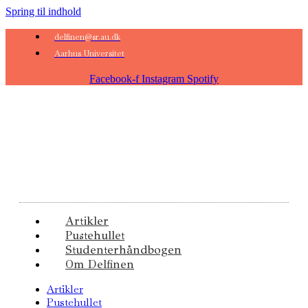
Spring til indhold
delfinen@sr.au.dk
Aarhus Universitet
Facebook-f
Instagram
Spotify
Artikler
Pustehullet
Studenterhåndbogen
Om Delfinen
Artikler
Pustehullet