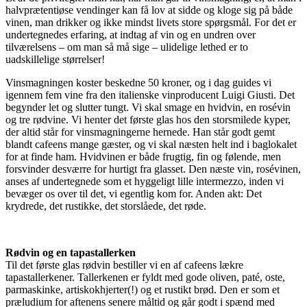
halvprætentiøse vendinger kan få lov at sidde og kloge sig på både
vinen, man drikker og ikke mindst livets store spørgsmål. For det er
undertegnedes erfaring, at indtag af vin og en undren over
tilværelsens – om man så må sige – ulidelige lethed er to
uadskillelige størrelser!
Vinsmagningen koster beskedne 50 kroner, og i dag guides vi
igennem fem vine fra den italienske vinproducent Luigi Giusti. Det
begynder let og slutter tungt. Vi skal smage en hvidvin, en rosévin
og tre rødvine. Vi henter det første glas hos den storsmilede kyper,
der altid står for vinsmagningerne hernede. Han står godt gemt
blandt cafeens mange gæster, og vi skal næsten helt ind i baglokalet
for at finde ham. Hvidvinen er både frugtig, fin og følende, men
forsvinder desværre for hurtigt fra glasset. Den næste vin, rosévinen,
anses af undertegnede som et hyggeligt lille intermezzo, inden vi
bevæger os over til det, vi egentlig kom for. Anden akt: Det
krydrede, det rustikke, det storslåede, det røde.
Rødvin og en tapastallerken
Til det første glas rødvin bestiller vi en af cafeens lækre
tapastallerkener. Tallerkenen er fyldt med gode oliven, paté, oste,
parmaskinke, artiskokhjerter(!) og et rustikt brød. Den er som et
præludium for aftenens senere måltid og går godt i spænd med