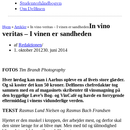
Studenterhåndbogen
Om Delfinen
In vino
Hjem
»
Artikler
»
In vino veritas – I vinen er sandheden
veritas – I vinen er sandheden
af
Redaktionen
1. oktober 2012
30. juni 2014
FOTOS
Tim Brandt Photography
Hver lørdag kan man i Aarhus opleve en af livets store glæder.
Og så koster det kun 50 kroner. Delfinens chefredaktør tog
sammen med en af magasinets skribenter til vinsmagning på
den hyggelige Løve’s Bog- og VinCafé og havde en forrygende
eftermiddag i vinens vidunderlige verden.
TEKST
Rasmus Lund Nielsen og Rasmus Bach Frandsen
Hjertet er den muskel i kroppen, der arbejder mest, og derfor skal
den simre længe for at blive mør. Men med tid og tålmodighed