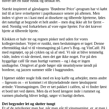
bliver det en både rustik og delikat ret.
Stærkt inspireret af gårsdagens ’Brødrene Price’-program har vi købt
ind til at lave svinehjerter i paprikasauce senere på aftenen. Men
inden vi giver os i kast med at dissekere og tilberede hjerterne, føles
det naturligt at begynde et helt andet – men dog ikke alt for fjernt –
sted: Nemlig ved forkælelsen af vore egne hjerter. For det kræver
hjerte at tilberede hjerte.
Klokken er halv tre og regnen pisker ned uden for vores
kollegievinduer. Vejret er rustikt, men beslutningen er taget: Denne
eftermiddag skal vi til vinsmagning på Løve’s Bog- og VinCafé. På
med regntøjet, op på cyklen og så af sted. Vi når at blive temmelig
våde, inden vi når derned, men det gør ikke noget. For på den
hyggelige café får man hurtigt varmen – og i dag er ingen
undtagelse. Omgivet af gode bøger står stearinlysene tændt på
bordene, og jazzen summer stille i baggrunden.
I hjørnet sidder nogle folk med en kop kaffe og arbejder, mens andre
– ligesom os – er kommet i et tilsyneladende mere løssluppent
ærinde: Vinsmagningen. Der er tæt pakket i caféen, så vi finder først
et bord tæt ved døren. Men da et bord længere inde i rummet og
varmen pludselig bliver ledigt, søger vi hurtigt derhen.
Det begynder let og slutter tungt
Et af de privilegier man har, når man går til vinsmagning, er, at man i