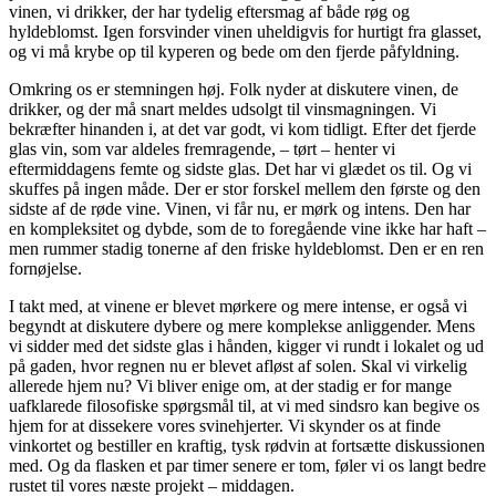
vinen, vi drikker, der har tydelig eftersmag af både røg og
hyldeblomst. Igen forsvinder vinen uheldigvis for hurtigt fra glasset,
og vi må krybe op til kyperen og bede om den fjerde påfyldning.
Omkring os er stemningen høj. Folk nyder at diskutere vinen, de
drikker, og der må snart meldes udsolgt til vinsmagningen. Vi
bekræfter hinanden i, at det var godt, vi kom tidligt. Efter det fjerde
glas vin, som var aldeles fremragende, – tørt – henter vi
eftermiddagens femte og sidste glas. Det har vi glædet os til. Og vi
skuffes på ingen måde. Der er stor forskel mellem den første og den
sidste af de røde vine. Vinen, vi får nu, er mørk og intens. Den har
en kompleksitet og dybde, som de to foregående vine ikke har haft –
men rummer stadig tonerne af den friske hyldeblomst. Den er en ren
fornøjelse.
I takt med, at vinene er blevet mørkere og mere intense, er også vi
begyndt at diskutere dybere og mere komplekse anliggender. Mens
vi sidder med det sidste glas i hånden, kigger vi rundt i lokalet og ud
på gaden, hvor regnen nu er blevet afløst af solen. Skal vi virkelig
allerede hjem nu? Vi bliver enige om, at der stadig er for mange
uafklarede filosofiske spørgsmål til, at vi med sindsro kan begive os
hjem for at dissekere vores svinehjerter. Vi skynder os at finde
vinkortet og bestiller en kraftig, tysk rødvin at fortsætte diskussionen
med. Og da flasken et par timer senere er tom, føler vi os langt bedre
rustet til vores næste projekt – middagen.