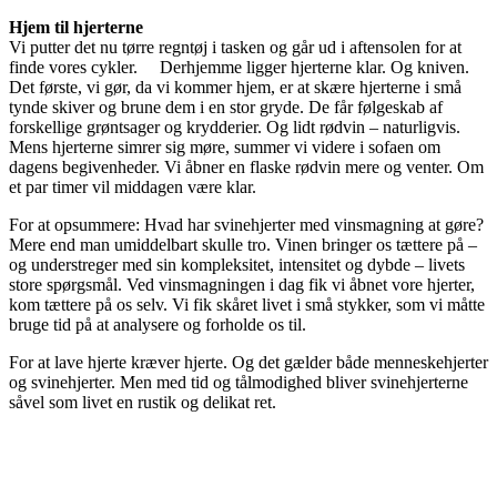
Hjem til hjerterne
Vi putter det nu tørre regntøj i tasken og går ud i aftensolen for at
finde vores cykler. Derhjemme ligger hjerterne klar. Og kniven.
Det første, vi gør, da vi kommer hjem, er at skære hjerterne i små
tynde skiver og brune dem i en stor gryde. De får følgeskab af
forskellige grøntsager og krydderier. Og lidt rødvin – naturligvis.
Mens hjerterne simrer sig møre, summer vi videre i sofaen om
dagens begivenheder. Vi åbner en flaske rødvin mere og venter. Om
et par timer vil middagen være klar.
For at opsummere: Hvad har svinehjerter med vinsmagning at gøre?
Mere end man umiddelbart skulle tro. Vinen bringer os tættere på –
og understreger med sin kompleksitet, intensitet og dybde – livets
store spørgsmål. Ved vinsmagningen i dag fik vi åbnet vore hjerter,
kom tættere på os selv. Vi fik skåret livet i små stykker, som vi måtte
bruge tid på at analysere og forholde os til.
For at lave hjerte kræver hjerte. Og det gælder både menneskehjerter
og svinehjerter. Men med tid og tålmodighed bliver svinehjerterne
såvel som livet en rustik og delikat ret.