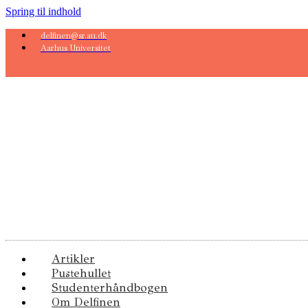
Spring til indhold
delfinen@sr.au.dk
Aarhus Universitet
Artikler
Pustehullet
Studenterhåndbogen
Om Delfinen