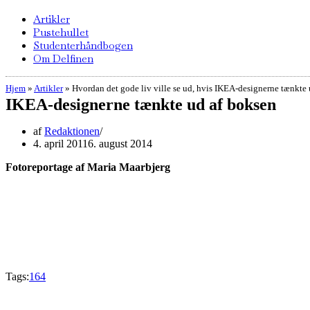
Artikler
Pustehullet
Studenterhåndbogen
Om Delfinen
Hjem
»
Artikler
»
Hvordan det gode liv ville se ud, hvis IKEA-designerne tænkte
IKEA-designerne tænkte ud af boksen
af
Redaktionen
4. april 2011
6. august 2014
Fotoreportage af Maria Maarbjerg
Tags:
164