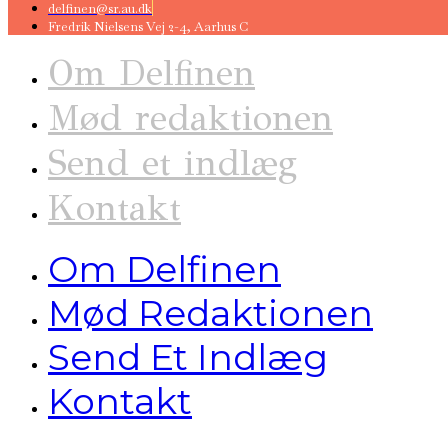
delfinen@sr.au.dk
Fredrik Nielsens Vej 2-4, Aarhus C
Om Delfinen
Mød redaktionen
Send et indlæg
Kontakt
Om Delfinen
Mød Redaktionen
Send Et Indlæg
Kontakt