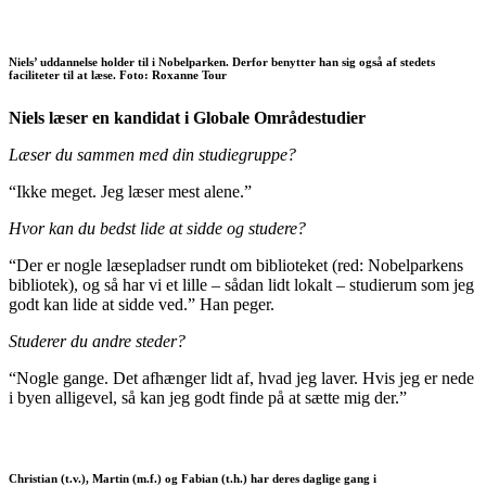
Niels’ uddannelse holder til i Nobelparken. Derfor benytter han sig også af stedets
faciliteter til at læse. Foto: Roxanne Tour
Niels læser en kandidat i Globale Områdestudier
Læser du sammen med din studiegruppe?
“Ikke meget. Jeg læser mest alene.”
Hvor kan du bedst lide at sidde og studere?
“Der er nogle læsepladser rundt om biblioteket (red: Nobelparkens
bibliotek), og så har vi et lille – sådan lidt lokalt – studierum som jeg
godt kan lide at sidde ved.” Han peger.
Studerer du andre steder?
“Nogle gange. Det afhænger lidt af, hvad jeg laver. Hvis jeg er nede
i byen alligevel, så kan jeg godt finde på at sætte mig der.”
Christian (t.v.), Martin (m.f.) og Fabian (t.h.) har deres daglige gang i