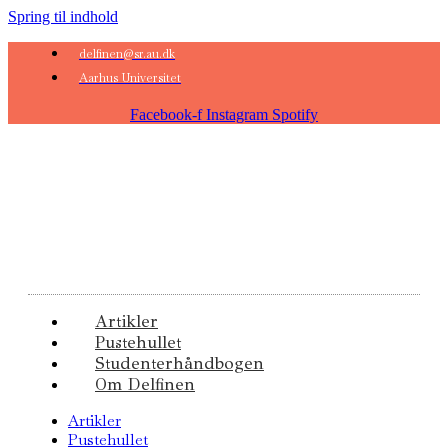
Spring til indhold
delfinen@sr.au.dk
Aarhus Universitet
Facebook-f
Instagram
Spotify
Artikler
Pustehullet
Studenterhåndbogen
Om Delfinen
Artikler
Pustehullet