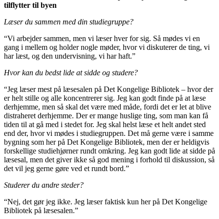
tilflytter til byen
Læser du sammen med din studiegruppe?
“Vi arbejder sammen, men vi læser hver for sig. Så mødes vi en
gang i mellem og holder nogle møder, hvor vi diskuterer de ting, vi
har læst, og den undervisning, vi har haft.”
Hvor kan du bedst lide at sidde og studere?
“Jeg læser mest på læsesalen på Det Kongelige Bibliotek – hvor der
er helt stille og alle koncentrerer sig. Jeg kan godt finde på at læse
derhjemme, men så skal det være med måde, fordi det er let at blive
distraheret derhjemme. Der er mange huslige ting, som man kan få
tiden til at gå med i stedet for. Jeg skal helst læse et helt andet sted
end der, hvor vi mødes i studiegruppen. Det må gerne være i samme
bygning som her på Det Kongelige Bibliotek, men der er heldigvis
forskellige studiehjørner rundt omkring. Jeg kan godt lide at sidde på
læsesal, men det giver ikke så god mening i forhold til diskussion, så
det vil jeg gerne gøre ved et rundt bord.”
Studerer du andre steder?
“Nej, det gør jeg ikke. Jeg læser faktisk kun her på Det Kongelige
Bibliotek på læsesalen.”