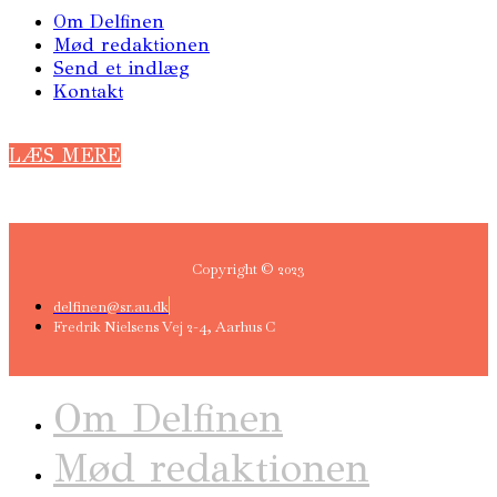
Om Delfinen
Mød redaktionen
Send et indlæg
Kontakt
LÆS MERE
Copyright © 2023
delfinen@sr.au.dk
Fredrik Nielsens Vej 2-4, Aarhus C
Om Delfinen
Mød redaktionen