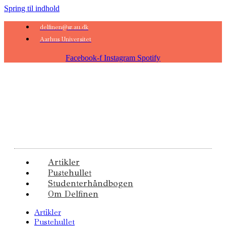
Spring til indhold
delfinen@sr.au.dk
Aarhus Universitet
Facebook-f
Instagram
Spotify
Artikler
Pustehullet
Studenterhåndbogen
Om Delfinen
Artikler
Pustehullet