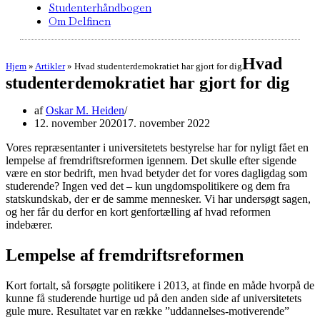
Studenterhåndbogen
Om Delfinen
Hvad
Hjem
»
Artikler
»
Hvad studenterdemokratiet har gjort for dig
studenterdemokratiet har gjort for dig
af
Oskar M. Heiden
12. november 2020
17. november 2022
Vores repræsentanter i universitetets bestyrelse har for nyligt fået en
lempelse af fremdriftsreformen igennem. Det skulle efter sigende
være en stor bedrift, men hvad betyder det for vores dagligdag som
studerende? Ingen ved det – kun ungdomspolitikere og dem fra
statskundskab, der er de samme mennesker. Vi har undersøgt sagen,
og her får du derfor en kort genfortælling af hvad reformen
indebærer.
Lempelse af fremdriftsreformen
Kort fortalt, så forsøgte politikere i 2013, at finde en måde hvorpå de
kunne få studerende hurtige ud på den anden side af universitetets
gule mure. Resultatet var en række ”uddannelses-motiverende”