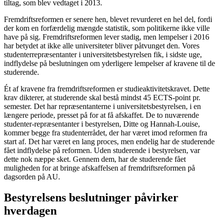
tiltag, som blev vedtaget i 2013.
Fremdriftsreformen er senere hen, blevet revurderet en hel del, fordi
der kom en forfærdelig mængde statistik, som politikerne ikke ville
have på sig. Fremdriftsreformen lever stadig, men lempelser i 2016
har betydet at ikke alle universiteter bliver påtvunget den. Vores
studenterrepræsentanter i universitetsbestyrelsen fik, i sidste uge,
indflydelse på beslutningen om yderligere lempelser af kravene til de
studerende.
Ét af kravene fra fremdriftsreformen er studieaktivitetskravet. Dette
krav dikterer, at studerende skal bestå mindst 45 ECTS-point pr.
semester. Det har repræsentanterne i universitetsbestyrelsen, i en
længere periode, presset på for at få afskaffet. De to nuværende
studenter-repræsentanter i bestyrelsen, Ditte og Hannah-Louise,
kommer begge fra studenterrådet, der har været imod reformen fra
start af. Det har været en lang proces, men endelig har de studerende
fået indflydelse på reformen. Uden studerende i bestyrelsen, var
dette nok næppe sket. Gennem dem, har de studerende fået
muligheden for at bringe afskaffelsen af fremdriftsreformen på
dagsorden på AU.
Bestyrelsens beslutninger påvirker
hverdagen