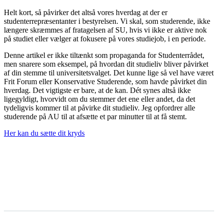
Helt kort, så påvirker det altså vores hverdag at der er
studenterrepræsentanter i bestyrelsen. Vi skal, som studerende, ikke
længere skræmmes af fratagelsen af SU, hvis vi ikke er aktive nok
på studiet eller vælger at fokusere på vores studiejob, i en periode.
Denne artikel er ikke tiltænkt som propaganda for Studenterrådet,
men snarere som eksempel, på hvordan dit studieliv bliver påvirket
af din stemme til universitetsvalget. Det kunne lige så vel have været
Frit Forum eller Konservative Studerende, som havde påvirket din
hverdag. Det vigtigste er bare, at de kan. Dét synes altså ikke
ligegyldigt, hvorvidt om du stemmer det ene eller andet, da det
tydeligvis kommer til at påvirke dit studieliv. Jeg opfordrer alle
studerende på AU til at afsætte et par minutter til at få stemt.
Her kan du sætte dit kryds