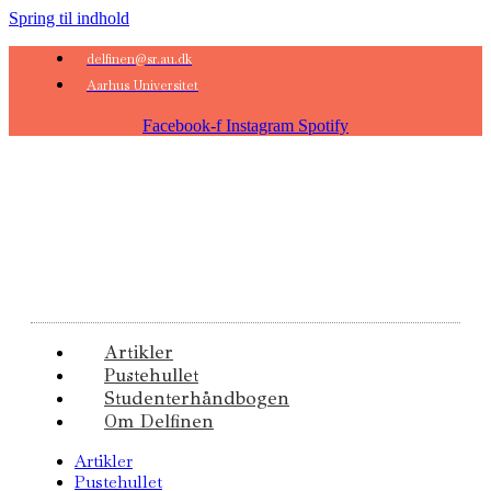
Spring til indhold
delfinen@sr.au.dk
Aarhus Universitet
Facebook-f
Instagram
Spotify
Artikler
Pustehullet
Studenterhåndbogen
Om Delfinen
Artikler
Pustehullet