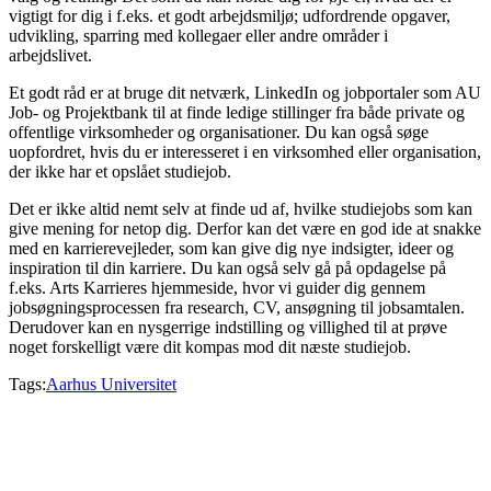
vigtigt for dig i f.eks. et godt arbejdsmiljø; udfordrende opgaver,
udvikling, sparring med kollegaer eller andre områder i
arbejdslivet.
Et godt råd er at bruge dit netværk, LinkedIn og jobportaler som AU
Job- og Projektbank til at finde ledige stillinger fra både private og
offentlige virksomheder og organisationer. Du kan også søge
uopfordret, hvis du er interesseret i en virksomhed eller organisation,
der ikke har et opslået studiejob.
Det er ikke altid nemt selv at finde ud af, hvilke studiejobs som kan
give mening for netop dig. Derfor kan det være en god ide at snakke
med en karrierevejleder, som kan give dig nye indsigter, ideer og
inspiration til din karriere. Du kan også selv gå på opdagelse på
f.eks. Arts Karrieres hjemmeside, hvor vi guider dig gennem
jobsøgningsprocessen fra research, CV, ansøgning til jobsamtalen.
Derudover kan en nysgerrige indstilling og villighed til at prøve
noget forskelligt være dit kompas mod dit næste studiejob.
Tags:
Aarhus Universitet