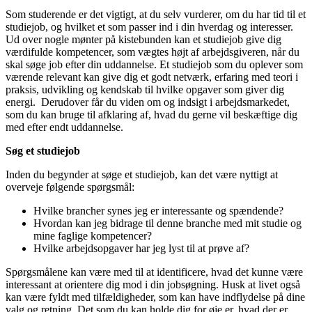
Som studerende er det vigtigt, at du selv vurderer, om du har tid til et
studiejob, og hvilket et som passer ind i din hverdag og interesser.
Ud over nogle mønter på kistebunden kan et studiejob give dig
værdifulde kompetencer, som vægtes højt af arbejdsgiveren, når du
skal søge job efter din uddannelse. Et studiejob som du oplever som
værende relevant kan give dig et godt netværk, erfaring med teori i
praksis, udvikling og kendskab til hvilke opgaver som giver dig
energi. Derudover får du viden om og indsigt i arbejdsmarkedet,
som du kan bruge til afklaring af, hvad du gerne vil beskæftige dig
med efter endt uddannelse.
Søg et studiejob
Inden du begynder at søge et studiejob, kan det være nyttigt at
overveje følgende spørgsmål:
Hvilke brancher synes jeg er interessante og spændende?
Hvordan kan jeg bidrage til denne branche med mit studie og
mine faglige kompetencer?
Hvilke arbejdsopgaver har jeg lyst til at prøve af?
Spørgsmålene kan være med til at identificere, hvad det kunne være
interessant at orientere dig mod i din jobsøgning. Husk at livet også
kan være fyldt med tilfældigheder, som kan have indflydelse på dine
valg og retning. Det som du kan holde dig for øje er, hvad der er