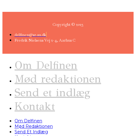
Copyright © 2023
delfinen@sr.au.dk
Fredrik Nielsens Vej 2-4, Aarhus C
Om Delfinen
Mød redaktionen
Send et indlæg
Kontakt
Om Delfinen
Mød Redaktionen
Send Et Indlæg