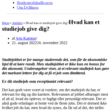
Studenterhåndbogen
Om Delfinen
Hvad kan et
Hjem
»
Artikler
»
Hvad kan et studiejob give dig?
studiejob give dig?
af
Arts Karriere
21. august 2022
16. november 2022
Studiejobbet er for mange studerende det, som får de økonomiske
hjul til at køre rundt. Men studiejobbet er ikke kun en bonus for
din økonomi. Undersøgelser viser, at et relevant studiejob kan gøre
det markant lettere for dig at få et job som dimittend.
Er dit studiejob som receptionist relevant?
Det kan godt være svært at vurdere, om det studiejob du har, er
relevant for dig og din karriere. Relevansen af jobbet afhænger mest
af alt af, hvad du oplever, er fagligt eller personligt relevant. Der er
altså gode erfaringer at hente ved de fleste jobs. Det er dermed ikke
hvilket job du har, men hvad du synes, du får ud af det, der tæller.