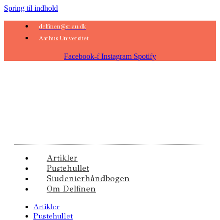
Spring til indhold
delfinen@sr.au.dk
Aarhus Universitet
Facebook-f
Instagram
Spotify
Artikler
Pustehullet
Studenterhåndbogen
Om Delfinen
Artikler
Pustehullet