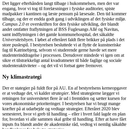
Det ligger efterhånden langt tilbage i hukommelsen, men der var
engang, hvor vi tog til forelæsninger i fysiske auditorier, spiste
madpakker i kantinen og læste pensum på læsesale. Den tid kommer
tilbage, og der er endda godt gang i udviklingen af det fysiske miljø.
Campus 2.0
er overskriften for den fysiske udvikling, der blandt
andet omfatter fraflytningen af BSS Fuglesangs Allé og Navitas,
samt indflytningen i det gamle kommunehospital, det såkaldte
Universitetsbyen
. I løbet af efteråret faldt flere brikker på plads i det
store puslespil. I bestyrelsen besluttede vi at flytte de kunstneriske
fag til Katrinebjerg, selvom vi studerende gerne havde set mere
studenterinddragelse i processen. Derudover mindede vi igen om at
sikre et tilstrækkeligt antal kvadratmeter til både faglige og sociale
studenteraktiviteter – og det vil vi fortsat gøre fremover.
Ny klimastrategi
Der er stategier på fuldt flor på AU. En af bestyrelsens kerneopgaver
er at vedtage det, vi kalder
strategier
. Med strategierne lægger vi
retningen for universitetet flere år ud i fremtiden og sætter kursen for
vores økonomiske prioriteringer. I bestyrelsen har vi brugt mange
kræfter på at udarbejde og vedtage strategier. Efteråret 2020 blev
semesteret, hvor vi greb til handling – eller i hvert fald lagde en plan
for, hvordan vi alle sammen skal gribe til handling. Efter at have fået
inputs fra blandt andre de akademiske råd, vedtog vi nemlig såkaldte