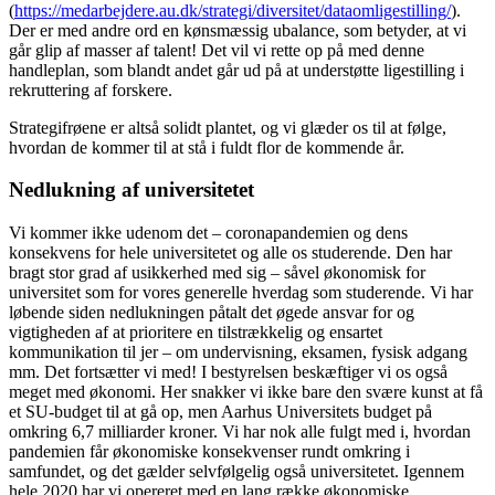
(
https://medarbejdere.au.dk/strategi/diversitet/dataomligestilling/
).
Der er med andre ord en kønsmæssig ubalance, som betyder, at vi
går glip af masser af talent! Det vil vi rette op på med denne
handleplan, som blandt andet går ud på at understøtte ligestilling i
rekruttering af forskere.
Strategifrøene er altså solidt plantet, og vi glæder os til at følge,
hvordan de kommer til at stå i fuldt flor de kommende år.
Nedlukning af universitetet
Vi kommer ikke udenom det – coronapandemien og dens
konsekvens for hele universitetet og alle os studerende. Den har
bragt stor grad af usikkerhed med sig – såvel økonomisk for
universitet som for vores generelle hverdag som studerende. Vi har
løbende siden nedlukningen påtalt det øgede ansvar for og
vigtigheden af at prioritere en tilstrækkelig og ensartet
kommunikation til jer – om undervisning, eksamen, fysisk adgang
mm. Det fortsætter vi med! I bestyrelsen beskæftiger vi os også
meget med økonomi. Her snakker vi ikke bare den svære kunst at få
et SU-budget til at gå op, men Aarhus Universitets budget på
omkring 6,7 milliarder kroner. Vi har nok alle fulgt med i, hvordan
pandemien får økonomiske konsekvenser rundt omkring i
samfundet, og det gælder selvfølgelig også universitetet. Igennem
hele 2020 har vi opereret med en lang række økonomiske