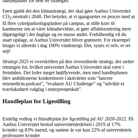
handleplaner for hele tre strategier.
Først gjaldt det den klimastrategi, der skal gøre Aarhus Universitet
CO
-neutralt i 2040. Det betyder, at vi igangsætter en proces mod at
2
få flere cykelparkeringspladser på campus, at stille krav til
kantinerne om at være klimabevidste, at gøre affaldssortering mere
tilgængeligt i det daglige og en masse andet. Forhåbentlig vil du
snart opdage, at Aarhus Universitet bliver grønnere. For eksempel
bruger vi allerede i dag 100% vindenergi. Det, synes vi selv, er ret
sejt!
Strategi 2025
er overskriften på den overordnede strategi, der sætter
retningen for, hvilket universitet Aarhus Universitet skal være i
fremtiden. Det lyder meget højtflyvende, men med handleplanen
blev ambitionerne konkretiseret i aktiviteter som “lancere
retsmedicin-podcast”, “evaluere AU Challenge” og “udvikle et
tværfakultært valgfag i entreprenørskab”.
Handleplan for Ligestilling
Endelig vedtog vi
Handleplan for ligestilling på AU 2020-2022
. På
Aarhus Universitet bestod universitetsledelsen i 2019 af 17%
kvinder og 83% mænd, og samme år var kun 22% af universitetets
professorer kvinder