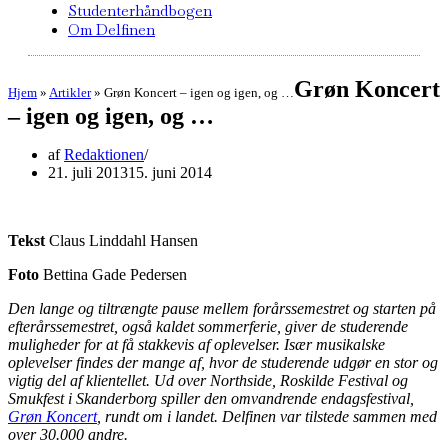
Studenterhåndbogen
Om Delfinen
Grøn Koncert
Hjem
»
Artikler
»
Grøn Koncert – igen og igen, og …
– igen og igen, og …
af
Redaktionen
21. juli 2013
15. juni 2014
Tekst
Claus Linddahl Hansen
Foto
Bettina Gade Pedersen
Den lange og tiltrængte pause mellem forårssemestret og starten på
efterårssemestret, også kaldet sommerferie, giver de studerende
muligheder for at få stakkevis af oplevelser. Især musikalske
oplevelser findes der mange af, hvor de studerende udgør en stor og
vigtig del af klientellet. Ud over Northside, Roskilde Festival og
Smukfest i Skanderborg spiller den omvandrende endagsfestival,
Grøn Koncert
, rundt om i landet. Delfinen var tilstede sammen med
over 30.000 andre.