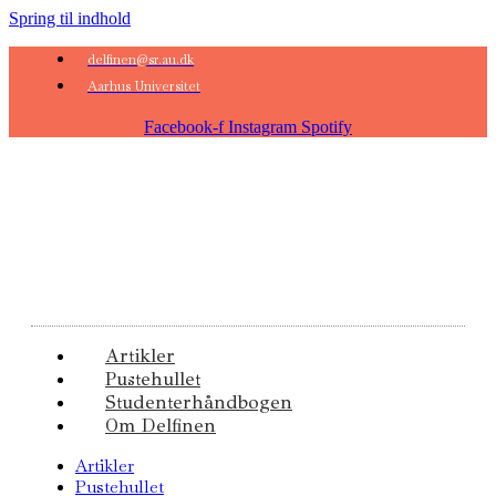
Spring til indhold
delfinen@sr.au.dk
Aarhus Universitet
Facebook-f
Instagram
Spotify
Artikler
Pustehullet
Studenterhåndbogen
Om Delfinen
Artikler
Pustehullet