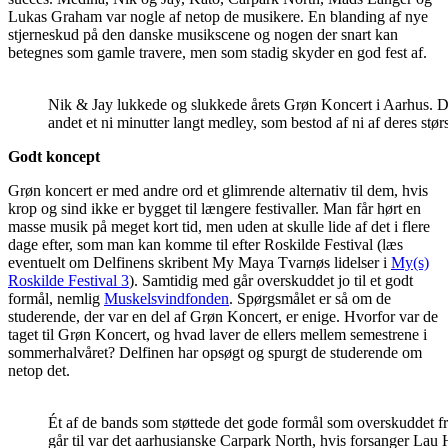
Lukas Graham var nogle af netop de musikere. En blanding af nye
stjerneskud på den danske musikscene og nogen der snart kan
betegnes som gamle travere, men som stadig skyder en god fest af.
Nik & Jay lukkede og slukkede årets Grøn Koncert i Aarhus. D
andet et ni minutter langt medley, som bestod af ni af deres størs
Godt koncept
Grøn koncert er med andre ord et glimrende alternativ til dem, hvis
krop og sind ikke er bygget til længere festivaller. Man får hørt en
masse musik på meget kort tid, men uden at skulle lide af det i flere
dage efter, som man kan komme til efter Roskilde Festival (læs
eventuelt om Delfinens skribent My Maya Tvarnøs lidelser i
My(s)
Roskilde Festival 3
). Samtidig med går overskuddet jo til et godt
formål, nemlig
Muskelsvindfonden
. Spørgsmålet er så om de
studerende, der var en del af Grøn Koncert, er enige. Hvorfor var de
taget til Grøn Koncert, og hvad laver de ellers mellem semestrene i
sommerhalvåret? Delfinen har opsøgt og spurgt de studerende om
netop det.
Ét af de bands som støttede det gode formål som overskuddet 
går til var det aarhusianske Carpark North, hvis forsanger Lau 