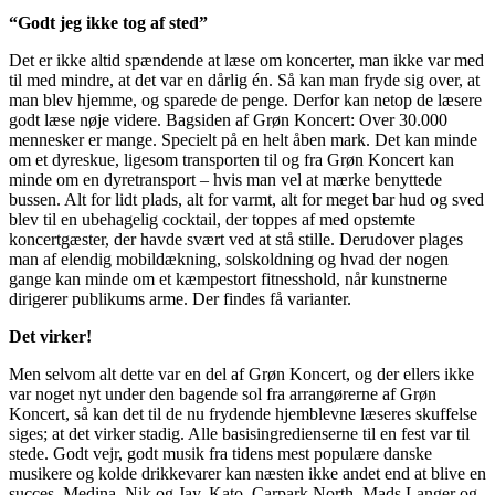
“Godt jeg ikke tog af sted”
Det er ikke altid spændende at læse om koncerter, man ikke var med
til med mindre, at det var en dårlig én. Så kan man fryde sig over, at
man blev hjemme, og sparede de penge. Derfor kan netop de læsere
godt læse nøje videre. Bagsiden af Grøn Koncert: Over 30.000
mennesker er mange. Specielt på en helt åben mark. Det kan minde
om et dyreskue, ligesom transporten til og fra Grøn Koncert kan
minde om en dyretransport – hvis man vel at mærke benyttede
bussen. Alt for lidt plads, alt for varmt, alt for meget bar hud og sved
blev til en ubehagelig cocktail, der toppes af med opstemte
koncertgæster, der havde svært ved at stå stille. Derudover plages
man af elendig mobildækning, solskoldning og hvad der nogen
gange kan minde om et kæmpestort fitnesshold, når kunstnerne
dirigerer publikums arme. Der findes få varianter.
Det virker!
Men selvom alt dette var en del af Grøn Koncert, og der ellers ikke
var noget nyt under den bagende sol fra arrangørerne af Grøn
Koncert, så kan det til de nu frydende hjemblevne læseres skuffelse
siges; at det virker stadig. Alle basisingredienserne til en fest var til
stede. Godt vejr, godt musik fra tidens mest populære danske
musikere og kolde drikkevarer kan næsten ikke andet end at blive en
succes. Medina, Nik og Jay, Kato, Carpark North, Mads Langer og