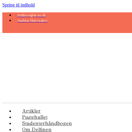
Spring til indhold
delfinen@sr.au.dk
Aarhus Universitet
Artikler
Pustehullet
Studenterhåndbogen
Om Delfinen