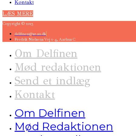
Kontakt
LÆS MERE
Copyright © 2023
delfinen@sr.au.dk
Fredrik Nielsens Vej 2-4, Aarhus C
Om Delfinen
Mød redaktionen
Send et indlæg
Kontakt
Om Delfinen
Mød Redaktionen