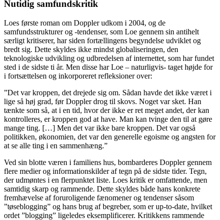
Nutidig samfundskritik
Loes første roman om Doppler udkom i 2004, og de
samfundsstrukturer og -tendenser, som Loe gennem sin antihelt
særligt kritiserer, har siden fortællingens begyndelse udviklet og
bredt sig. Dette skyldes ikke mindst globaliseringen, den
teknologiske udvikling og udbredelsen af internettet, som har fundet
sted i de sidste ti år. Men disse har Loe – naturligvis- taget højde for
i fortsættelsen og inkorporeret refleksioner over:
”Det var kroppen, det drejede sig om. Sådan havde det ikke været i
lige så høj grad, før Doppler drog til skovs. Noget var sket. Han
tænkte som så, at i en tid, hvor der ikke er ret meget andet, der kan
kontrolleres, er kroppen god at have. Man kan tvinge den til at gøre
mange ting. […] Men det var ikke bare kroppen. Det var også
politikken, økonomien, det var den generelle egoisme og angsten for
at se alle ting i en sammenhæng.”
Ved sin blotte væren i familiens hus, bombarderes Doppler gennem
flere medier og informationskilder af tegn på de sidste tider. Tegn,
der udmøntes i en flerpunktet liste. Loes kritik er omfattende, men
samtidig skarp og rammende. Dette skyldes både hans konkrete
fremhævelse af foruroligende fænomener og tendenser såsom
”tøseblogging” og hans brug af begreber, som er up-to-date, hvilket
ordet ”blogging” ligeledes eksemplificerer. Kritikkens rammende