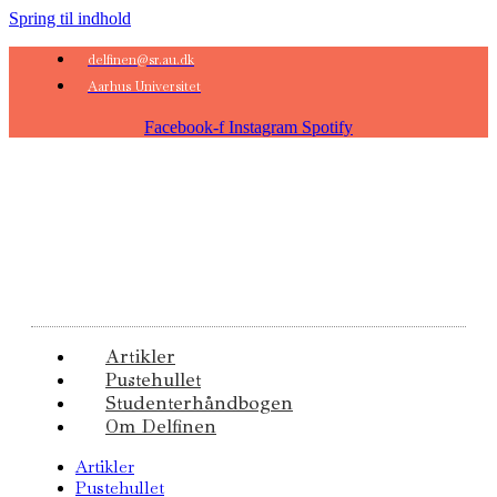
Spring til indhold
delfinen@sr.au.dk
Aarhus Universitet
Facebook-f
Instagram
Spotify
Artikler
Pustehullet
Studenterhåndbogen
Om Delfinen
Artikler
Pustehullet