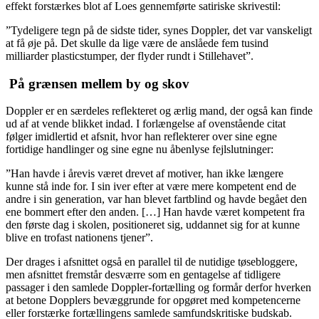
effekt forstærkes blot af Loes gennemførte satiriske skrivestil:
”Tydeligere tegn på de sidste tider, synes Doppler, det var vanskeligt
at få øje på. Det skulle da lige være de anslåede fem tusind
milliarder plasticstumper, der flyder rundt i Stillehavet”.
På grænsen mellem by og skov
Doppler er en særdeles reflekteret og ærlig mand, der også kan finde
ud af at vende blikket indad. I forlængelse af ovenstående citat
følger imidlertid et afsnit, hvor han reflekterer over sine egne
fortidige handlinger og sine egne nu åbenlyse fejlslutninger:
”Han havde i årevis været drevet af motiver, han ikke længere
kunne stå inde for. I sin iver efter at være mere kompetent end de
andre i sin generation, var han blevet fartblind og havde begået den
ene bommert efter den anden. […] Han havde været kompetent fra
den første dag i skolen, positioneret sig, uddannet sig for at kunne
blive en trofast nationens tjener”.
Der drages i afsnittet også en parallel til de nutidige tøsebloggere,
men afsnittet fremstår desværre som en gentagelse af tidligere
passager i den samlede Doppler-fortælling og formår derfor hverken
at betone Dopplers bevæggrunde for opgøret med kompetencerne
eller forstærke fortællingens samlede samfundskritiske budskab.