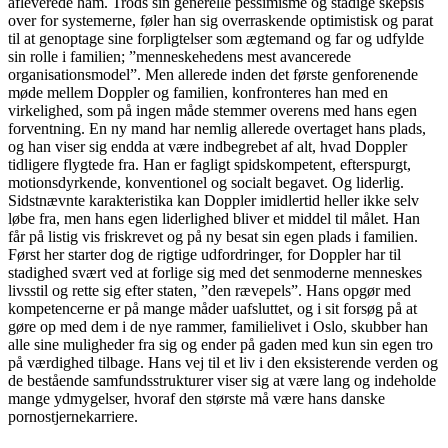
afleverede ham. Trods sin generelle pessimisme og stadige skepsis
over for systemerne, føler han sig overraskende optimistisk og parat
til at genoptage sine forpligtelser som ægtemand og far og udfylde
sin rolle i familien; ”menneskehedens mest avancerede
organisationsmodel”. Men allerede inden det første genforenende
møde mellem Doppler og familien, konfronteres han med en
virkelighed, som på ingen måde stemmer overens med hans egen
forventning. En ny mand har nemlig allerede overtaget hans plads,
og han viser sig endda at være indbegrebet af alt, hvad Doppler
tidligere flygtede fra. Han er fagligt spidskompetent, efterspurgt,
motionsdyrkende, konventionel og socialt begavet. Og liderlig.
Sidstnævnte karakteristika kan Doppler imidlertid heller ikke selv
løbe fra, men hans egen liderlighed bliver et middel til målet. Han
får på listig vis friskrevet og på ny besat sin egen plads i familien.
Først her starter dog de rigtige udfordringer, for Doppler har til
stadighed svært ved at forlige sig med det senmoderne menneskes
livsstil og rette sig efter staten, ”den rævepels”. Hans opgør med
kompetencerne er på mange måder uafsluttet, og i sit forsøg på at
gøre op med dem i de nye rammer, familielivet i Oslo, skubber han
alle sine muligheder fra sig og ender på gaden med kun sin egen tro
på værdighed tilbage. Hans vej til et liv i den eksisterende verden og
de bestående samfundsstrukturer viser sig at være lang og indeholde
mange ydmygelser, hvoraf den største må være hans danske
pornostjernekarriere.