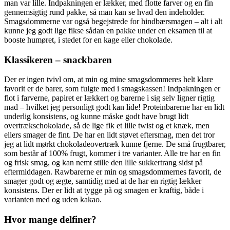
man var lille. Indpakningen er lækker, med flotte farver og en fin
gennemsigtig rund pakke, så man kan se hvad den indeholder.
Smagsdommerne var også begejstrede for hindbærsmagen – alt i alt
kunne jeg godt lige fikse sådan en pakke under en eksamen til at
booste humøret, i stedet for en kage eller chokolade.
Klassikeren – snackbaren
Der er ingen tvivl om, at min og mine smagsdommeres helt klare
favorit er de barer, som fulgte med i smagskassen! Indpakningen er
flot i farverne, papiret er lækkert og barerne i sig selv ligner rigtig
mad – hvilket jeg personligt godt kan lide! Proteinbarerne har en lidt
underlig konsistens, og kunne måske godt have brugt lidt
overtrækschokolade, så de lige fik et lille twist og et knæk, men
ellers smager de fint. De har en lidt støvet eftersmag, men det tror
jeg at lidt mørkt chokoladeovertræk kunne fjerne. De små frugtbarer,
som består af 100% frugt, kommer i tre varianter. Alle tre har en fin
og frisk smag, og kan nemt stille den lille sukkertrang sidst på
eftermiddagen. Rawbarerne er min og smagsdommernes favorit, de
smager godt og ægte, samtidig med at de har en rigtig lækker
konsistens. Der er lidt at tygge på og smagen er kraftig, både i
varianten med og uden kakao.
Hvor mange delfiner?