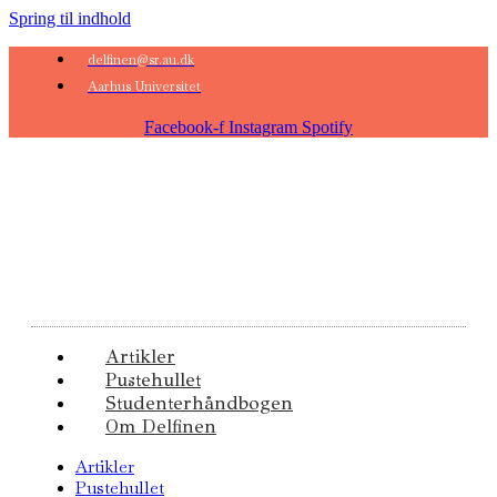
Spring til indhold
delfinen@sr.au.dk
Aarhus Universitet
Facebook-f
Instagram
Spotify
Artikler
Pustehullet
Studenterhåndbogen
Om Delfinen
Artikler
Pustehullet