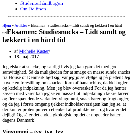
Studenterhåndbogen
Om Delfinen
Hjem
»
Artikler
»
Eksamen: Studiesnacks – Lidt sundt og lækkert i en hård
Eksamen: Studiesnacks – Lidt sundt og
tid
lækkert i en hård tid
af
Michelle Kaster
18. maj 2017
Jeg elsker at snacke, og særligt hvis jeg kan gøre det med god
samvittighed. Så da muligheden for at smage en masse sunde snacks
fra House of Denmark bød sig, var jeg jo selvfølgelig på pletten! Jeg
havde en forestilling om snacks i form af bananchips, daddelkugler
og kedelig indpakning. Men jeg blev overrasket! For da jeg henter
kassen med varer kan jeg se en masse flot indpakning i lækre farver
og flere spændende varianter; vingummi, snackbarer og frugtkugler,
og da jeg i første omgang tjekker indholdsoversigten kan jeg se, at
der kun er proteinpulver i et enkelt af produkterne – og hvor er det
dejligt! Og så er det endda økologisk, og det er noget der batter i
dagens Danmark!
Vingummi – tyg, tyg, tyg.