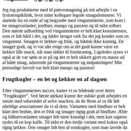
Jeg tog produkterne med til prøvesmagning på mit arbejde i en
fysioterapiklinik, hvor mine kollegaer legede smagsdommere. Vi
startede fra en ende af og begyndte med vingummierne, som kom i
tre smagsvarianter; jordbær, mango og passion og til sidst solbær.
Den største udfordring ved vingummierne er helt klart konsistensen,
som er lidt hård i det, og falder længst væk fra det jeg kender som en
vingummi. Smagen er lækker og frisk, og faktisk ikke kunstig. De
smager godt, og vi var alle enige om at det godt kunne være en
lækker lille snack, når man sidder til forelæsning. Ligeledes synes vi
også at de var søde at se på og der er helt sikkert gjort en masse ud
af både smag, udseende på vingummierne og indpakningen! Min
personlige favorit var helt klart mango og passion!
Frugtkugler – en let og lækker en af slagsen
Efter vingummiernes succes, kaster vi os frådende over deres
”Frugtkugler”. Ved første øjekast kunne der måske godt arbejdes en
smule med udseendet af selve snacken, da de fleste af os fik lidt
uheldige associationer da vi så dem. Varianten med hindbær er helt
klart den bedste, den er frisk og smager rigtig godt af hindbær. Æble
og blåbærvarianten smager lidt mere kunstigt i det, men kan sagtens
nydes til en kop kaffe. Til sidst er den tredje variant med kokos også
rigtig lækker. Den smager lidt hen af romkugler, som man lavede da