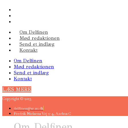
Om Delfinen
Mød redaktionen
Send et indlæg
Kontakt
Om Delfinen
Mød redaktionen
Send et indlæg
Kontakt
LÆS MERE
Copyright © 2023
delfinen@sr.au.dk
Fredrik Nielsens Vej 2-4, Aarhus C
Om Delfinen