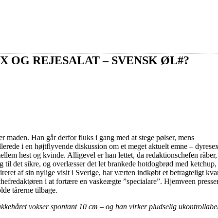
X OG REJESALAT – SVENSK ØL#?
er maden. Han går derfor fluks i gang med at stege pølser, mens
lerede i en højtflyvende diskussion om et meget aktuelt emne – dyresex
em hest og kvinde. Alligevel er han lettet, da redaktionschefen råber,
 til det sikre, og overlæsser det let brankede hotdogbrød med ketchup,
eret af sin nylige visit i Sverige, har værten indkøbt et betragteligt kv
 chefredaktøren i at fortære en vaskeægte ”specialare”. Hjemveen presser
de tårerne tilbage.
kehåret vokser spontant 10 cm – og han virker pludselig ukontrollabelt