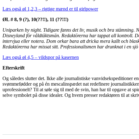
Læs også øl 1,2,3 – rigtige mænd er til girlpower
ØL # 8, 9 (?), 10(??!!), 11 (??!!!)
Uniparken by night. Tidigare fanns det liv, musik och bra stämning. 
Disneyland för våldtäktsmän. Redaktörerna har tappat all kontroll. D
intervjua eller notera. Dom orkar bara att dricka mera kallt och blask
Redaktörerna har missat sitt. Professionalismen har drunknat i en sjö
Læs også øl 4,5 – vildspor på kasernen
Efterskrift
Og således slutter det. Ikke alle journalistiske vanvidsekspeditioner 
svømmefødder og på én mescalinspædet nat redefinere journalistikken i
uprofessionelt? Til at søle sig til med de svin, han har til opgave at sp
selve symbolet på disse idealer. Og hvem presser redaktøren til at skr