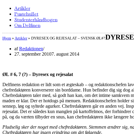
Artikler
Pustehullet
Studenterhåndbogen
Om Delfinen
DYRESE
Hjem
»
Artikler
»
DYRESEX OG REJESALAT – SVENSK ØL#?
af
Redaktionen
27. september 2010
7. august 2014
ØL # 6, 7 (?) – Dyresex og rejesalat
Delfinens redaktion er lidt som et ægteskab – og redaktionschefen lav
chefredaktøren konverserer sin borddame. Hun befinder dig sig dog al
Chefredaktøren taler med, så godt han kan, om det intime samkvem mell
maden er klar. Der er hotdogs på menuen. Redaktionschefen holder sig
sennep, løg og syltede agurker. Chefredaktøren går en anden vej. Inspir
rejesalat. Det er således kun manglen på kartoffelmos, der forhindrer
på, og da værten tilbyder en snus, kan chefredaktøren ikke længere hol
Pludselig sker der noget med chefredaktøren. Stemmen ændrer sig, nak
Chefredaktøren har ingen erindring om det følgende.