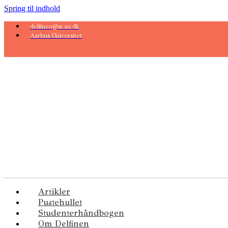
Spring til indhold
delfinen@sr.au.dk
Aarhus Universitet
Artikler
Pustehullet
Studenterhåndbogen
Om Delfinen