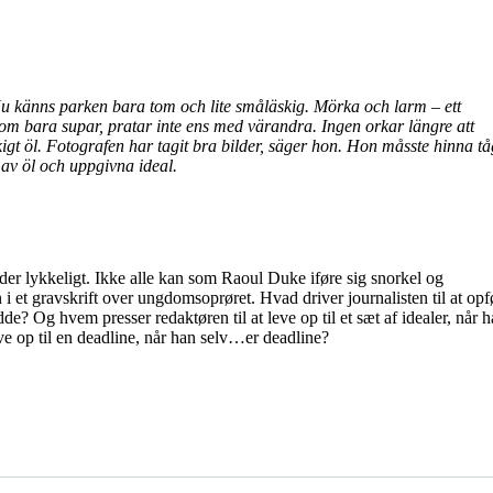
Nu känns parken bara tom och lite småläskig. Mörka och larm – ett
om bara supar, pratar inte ens med värandra. Ingen orkar längre att
igt öl. Fotografen har tagit bra bilder, säger hon. Hon måsste hinna tå
 av öl och uppgivna ideal.
ender lykkeligt. Ikke alle kan som Raoul Duke iføre sig snorkel og
 et gravskrift over ungdomsoprøret. Hvad driver journalisten til at opf
idde? Og hvem presser redaktøren til at leve op til et sæt af idealer, når h
ive op til en deadline, når han selv…er deadline?