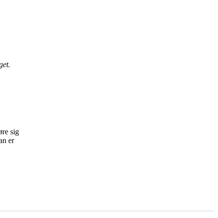
get.
øre sig
an er