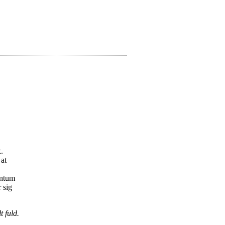
.
 at
antum
 sig
 fuld.