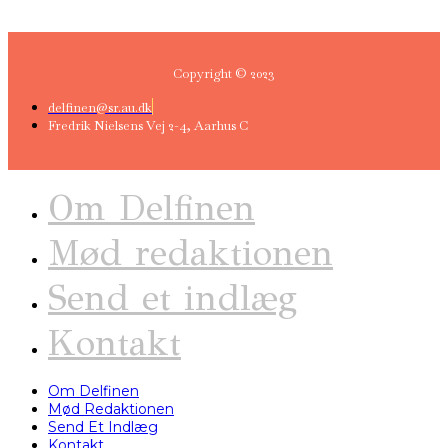
Copyright © 2023
delfinen@sr.au.dk
Fredrik Nielsens Vej 2-4, Aarhus C
Om Delfinen
Mød redaktionen
Send et indlæg
Kontakt
Om Delfinen
Mød Redaktionen
Send Et Indlæg
Kontakt