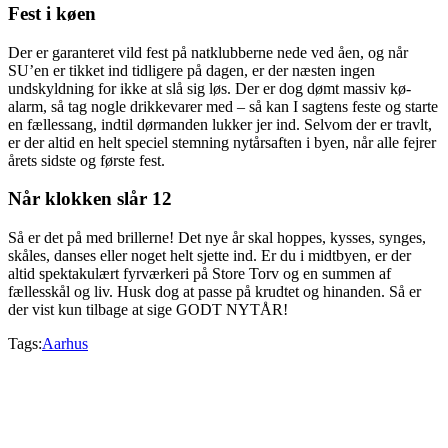
Fest i køen
Der er garanteret vild fest på natklubberne nede ved åen, og når
SU’en er tikket ind tidligere på dagen, er der næsten ingen
undskyldning for ikke at slå sig løs. Der er dog dømt massiv kø-
alarm, så tag nogle drikkevarer med – så kan I sagtens feste og starte
en fællessang, indtil dørmanden lukker jer ind. Selvom der er travlt,
er der altid en helt speciel stemning nytårsaften i byen, når alle fejrer
årets sidste og første fest.
Når klokken slår 12
Så er det på med brillerne! Det nye år skal hoppes, kysses, synges,
skåles, danses eller noget helt sjette ind. Er du i midtbyen, er der
altid spektakulært fyrværkeri på Store Torv og en summen af
fællesskål og liv. Husk dog at passe på krudtet og hinanden. Så er
der vist kun tilbage at sige GODT NYTÅR!
Tags:
Aarhus