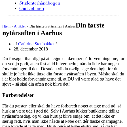
Studenterhåndbogen
Om Delfinen
Din første
Hjem
»
Artikler
»
Din første nytårsaften i Aarhus
nytårsaften i Aarhus
af
Cathrine Stenbakken
28. december 2018
Du forsøger ihærdigt på at lægge en dæmper på forventningerne, for
du ved jo godt, at en fest altid bliver bedre, når du ikke har nogen
forventninger til den. Desuden vil du nødigt sige dem højt, for du
skulle jo helst ikke jinxe din første nytårsaften i byen. Måske skal du
i år blot holde forventningerne til, at DU vil være glad og have det
sjovt – så skal din aften nok blive det!
Forberedelser
Får du gæster, eller skal du have forberedt noget at tage med ud, så
husk at være ude i god tid. Selv i Aarhus lukker butikkerne tidligt
nytårsaftensdag, og vi kan hurtigt blive enige om, at det ikke er
særlig fedt, hvis man ikke nåede at købe den dér flaske champagne,
man lovede at tage med. Husk også at købe ekstra ind, så du kan