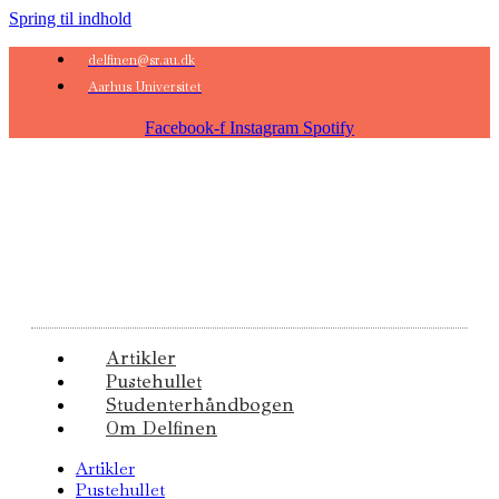
Spring til indhold
delfinen@sr.au.dk
Aarhus Universitet
Facebook-f
Instagram
Spotify
Artikler
Pustehullet
Studenterhåndbogen
Om Delfinen
Artikler
Pustehullet