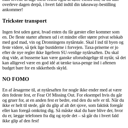
overleve dagen derpå, i hvert fald indtil din takeaway-bestilling
ankommer!
Trickster transport
Ingen fest uden gæst, hvad enten du får gæster eller kommer som
en. De fleste starter aftenen ud i et mindre eller større privat selskab
med god mad, vin og Dronningens nytårstale. Skal I ind til byen og
feste videre, så tjek lige bustiderne i forvejen. Taxa-priserne er jo
efter de nye regler ikke ligefrem SU-venlige nytårsaften. Du skal
dog vide, at busserne kan være ganske uforudsigelige til nytår, så det
kan alligevel være en god idé at tænke taxa-penge ind i aftenen
budget bare for en sikkerheds skyld.
NO FOMO
En af årsagerne til, at nytårsaften for nogle ikke ender med at være
den fedeste fest, er Fear Of Missing Out. For eksempel hvis du går
og gruer for, at en anden fest er bedre, end den du selv er til. Når du
ikke er helt til stede, går du glip af alt det sjove, som faktisk foregår
eller kan foregå omkring dig. Så måske skal du bare blive der, hvor
du er, lægge telefonen fra dig og nyde det – så går du i hvert fald
ikke glip af den fest!