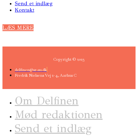
Send et indlæg
Kontakt
LÆS MERE
Copyright © 2023
delfinen@sr.au.dk
Fredrik Nielsens Vej 2-4, Aarhus C
Om Delfinen
Mød redaktionen
Send et indlæg