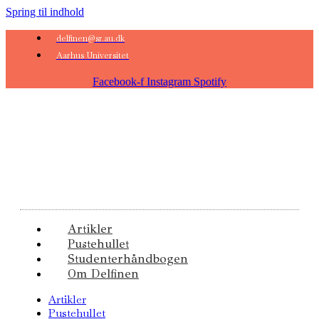
Spring til indhold
delfinen@sr.au.dk
Aarhus Universitet
Facebook-f
Instagram
Spotify
Artikler
Pustehullet
Studenterhåndbogen
Om Delfinen
Artikler
Pustehullet