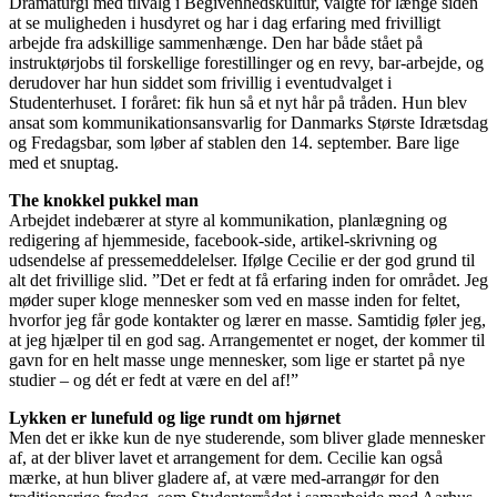
Dramaturgi med tilvalg i Begivenhedskultur, valgte for længe siden
at se muligheden i husdyret og har i dag erfaring med frivilligt
arbejde fra adskillige sammenhænge. Den har både stået på
instruktørjobs til forskellige forestillinger og en revy, bar-arbejde, og
derudover har hun siddet som frivillig i eventudvalget i
Studenterhuset. I foråret: fik hun så et nyt hår på tråden. Hun blev
ansat som kommunikationsansvarlig for Danmarks Største Idrætsdag
og Fredagsbar, som løber af stablen den 14. september. Bare lige
med et snuptag.
The knokkel pukkel man
Arbejdet indebærer at styre al kommunikation, planlægning og
redigering af hjemmeside, facebook-side, artikel-skrivning og
udsendelse af pressemeddelelser. Ifølge Cecilie er der god grund til
alt det frivillige slid. ”Det er fedt at få erfaring inden for området. Jeg
møder super kloge mennesker som ved en masse inden for feltet,
hvorfor jeg får gode kontakter og lærer en masse. Samtidig føler jeg,
at jeg hjælper til en god sag. Arrangementet er noget, der kommer til
gavn for en helt masse unge mennesker, som lige er startet på nye
studier – og dét er fedt at være en del af!”
Lykken er lunefuld og lige rundt om hjørnet
Men det er ikke kun de nye studerende, som bliver glade mennesker
af, at der bliver lavet et arrangement for dem. Cecilie kan også
mærke, at hun bliver gladere af, at være med-arrangør for den