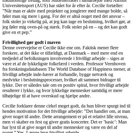
traditionsrige fredag, som Studenterrådet i samarbejde med Aarhus
Universitetssport (AUS) har stået for år efter år. Cecilie fortæller:
”Når man er aktiv med projekter og jonglerer med mange bolde, så
føler man sig mere i gang. For der er altså noget med det ansvar –
folk stoler jo virkelig på, at jeg kan tage en beslutning, hvilket gør, at
jeg føler mig oven-på og stærk. Folk stoler på en – og det kan godt
give en et pep.”
Frivillighed gør godt i maven
Denne overvejelse er Cecilie ikke ene om. Faktisk mener flere
forskere, at det ikke er tilfældigt, at Danmark – med mere end en
tredjedel af befolkningen involverede i frivilligt arbejde – siges at
være et af de lykkeligste folkefærd i verden. Professor Veenhoven
fra forskningsdatabasen The World Database of Happiness mener, at
frivilligt arbejde inde-bærer at forhandle, bygge netværk og
medvirke i beslutningsprocesser, hvilket alt sammen bidrager til
lykke. Der er således tale om en positiv spiral, hvor frivilligt arbejde
resulterer i lykke, og hvor lykkelige mennesker samtidig er mere
tilbøjelige til at have overskud og hjælpe andre.
Cecilie forklarer denne cirkel meget godt, da hun bliver spurgt ind til
hendes motivation for det frivillige arbejde: ”Det handler om, at man
giver noget til andre. Dette arrangement er på et relativt lille niveau,
men vi skaber en fest og giver gratis koncerter. Det er ’basic’: Man
har lyst til at give noget til andre mennesker og være en del af
noget.” Yes. Længe leve frivilligt arbejde.