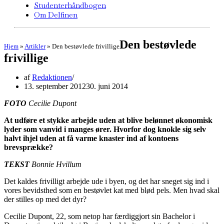
Studenterhåndbogen
Om Delfinen
Den bestøvlede
Hjem
»
Artikler
»
Den bestøvlede frivillige
frivillige
af
Redaktionen
13. september 2012
30. juni 2014
FOTO
Cecilie Dupont
At udføre et stykke arbejde uden at blive belønnet økonomisk
lyder som vanvid i manges ører. Hvorfor dog knokle sig selv
halvt ihjel uden at få varme knaster ind af kontoens
brevsprække?
TEKST
Bonnie Hvillum
Det kaldes frivilligt arbejde ude i byen, og det har sneget sig ind i
vores bevidsthed som en bestøvlet kat med blød pels. Men hvad skal
der stilles op med det dyr?
Cecilie Dupont, 22, som netop har færdiggjort sin Bachelor i