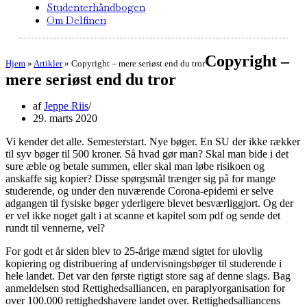
Studenterhåndbogen
Om Delfinen
Copyright –
Hjem
»
Artikler
»
Copyright – mere seriøst end du tror
mere seriøst end du tror
af
Jeppe Riis
29. marts 2020
Vi kender det alle. Semesterstart. Nye bøger. En SU der ikke rækker
til syv bøger til 500 kroner. Så hvad gør man? Skal man bide i det
sure æble og betale summen, eller skal man løbe risikoen og
anskaffe sig kopier? Disse spørgsmål trænger sig på for mange
studerende, og under den nuværende Corona-epidemi er selve
adgangen til fysiske bøger yderligere blevet besværliggjort. Og der
er vel ikke noget galt i at scanne et kapitel som pdf og sende det
rundt til vennerne, vel?
For godt et år siden blev to 25-årige mænd sigtet for ulovlig
kopiering og distribuering af undervisningsbøger til studerende i
hele landet. Det var den første rigtigt store sag af denne slags. Bag
anmeldelsen stod Rettighedsalliancen, en paraplyorganisation for
over 100.000 rettighedshavere landet over. Rettighedsalliancens