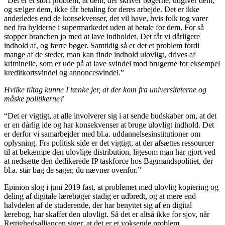
“Det er et stort problem, at dem, der skriver bøgerne, udgiver dem,
og sælger dem, ikke får betaling for deres arbejde. Det er ikke
anderledes end de konsekvenser, det vil have, hvis folk tog varer
ned fra hylderne i supermarkedet uden at betale for dem. For så
stopper branchen jo med at lave indholdet. Det får vi dårligere
indhold af, og færre bøger. Samtidig så er det et problem fordi
mange af de steder, man kan finde indhold ulovligt, drives af
kriminelle, som er ude på at lave svindel mod brugerne for eksempel
kreditkortsvindel og annoncesvindel.”
Hvilke tiltag kunne I tænke jer, at der kom fra universiteterne og
måske politikerne?
“Det er vigtigt, at alle involverer sig i at sende budskaber om, at det
er en dårlig ide og har konsekvenser at bruge ulovligt indhold. Det
er derfor vi samarbejder med bl.a. uddannelsesinstitutioner om
oplysning. Fra politisk side er det vigtigt, at der afsættes ressourcer
til at bekæmpe den ulovlige distribution, ligesom man har gjort ved
at nedsætte den dedikerede IP taskforce hos Bagmandspolitiet, der
bl.a. står bag de sager, du nævner ovenfor.”
Epinion slog i juni 2019 fast, at problemet med ulovlig kopiering og
deling af digitale lærebøger stadig er udbredt, og at mere end
halvdelen af de studerende, der har benyttet sig af en digital
lærebog, har skaffet den ulovligt. Så det er altså ikke for sjov, når
Rettighedsalliancen siger, at det er et voksende problem.