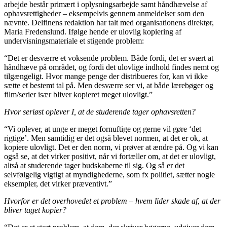
arbejde består primært i oplysningsarbejde samt håndhævelse af
ophavsrettigheder – eksempelvis gennem anmeldelser som den
nævnte. Delfinens redaktion har talt med organisationens direktør,
Maria Fredenslund. Ifølge hende er ulovlig kopiering af
undervisningsmateriale et stigende problem:
“Det er desværre et voksende problem. Både fordi, det er svært at
håndhæve på området, og fordi det ulovlige indhold findes nemt og
tilgængeligt. Hvor mange penge der distribueres for, kan vi ikke
sætte et bestemt tal på. Men desværre ser vi, at både lærebøger og
film/serier især bliver kopieret meget ulovligt.”
Hvor seriøst oplever I, at de studerende tager ophavsretten?
“Vi oplever, at unge er meget fornuftige og gerne vil gøre ‘det
rigtige’. Men samtidig er det også blevet normen, at det er ok, at
kopiere ulovligt. Det er den norm, vi prøver at ændre på. Og vi kan
også se, at det virker positivt, når vi fortæller om, at det er ulovligt,
altså at studerende tager budskaberne til sig. Og så er det
selvfølgelig vigtigt at myndighederne, som fx politiet, sætter nogle
eksempler, det virker præventivt.”
Hvorfor er det overhovedet et problem – hvem lider skade af, at der
bliver taget kopier?