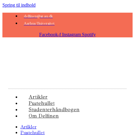
Spring til indhold
delfinen@sr.au.dk
Aarhus Universitet
Facebook-f
Instagram
Spotify
Artikler
Pustehullet
Studenterhåndbogen
Om Delfinen
Artikler
Pustehullet