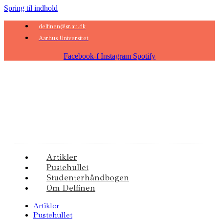
Spring til indhold
delfinen@sr.au.dk
Aarhus Universitet
Facebook-f
Instagram
Spotify
Artikler
Pustehullet
Studenterhåndbogen
Om Delfinen
Artikler
Pustehullet