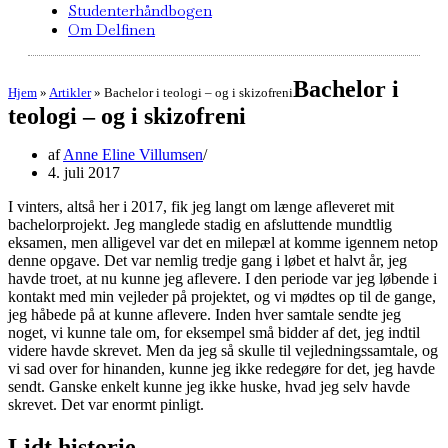
Studenterhåndbogen
Om Delfinen
Bachelor i
Hjem
»
Artikler
»
Bachelor i teologi – og i skizofreni
teologi – og i skizofreni
af
Anne Eline Villumsen
4. juli 2017
I vinters, altså her i 2017, fik jeg langt om længe afleveret mit
bachelorprojekt. Jeg manglede stadig en afsluttende mundtlig
eksamen, men alligevel var det en milepæl at komme igennem netop
denne opgave. Det var nemlig tredje gang i løbet et halvt år, jeg
havde troet, at nu kunne jeg aflevere. I den periode var jeg løbende i
kontakt med min vejleder på projektet, og vi mødtes op til de gange,
jeg håbede på at kunne aflevere. Inden hver samtale sendte jeg
noget, vi kunne tale om, for eksempel små bidder af det, jeg indtil
videre havde skrevet. Men da jeg så skulle til vejledningssamtale, og
vi sad over for hinanden, kunne jeg ikke redegøre for det, jeg havde
sendt. Ganske enkelt kunne jeg ikke huske, hvad jeg selv havde
skrevet. Det var enormt pinligt.
Lidt historie