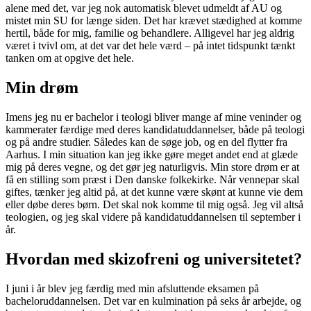
alene med det, var jeg nok automatisk blevet udmeldt af AU og
mistet min SU for længe siden. Det har krævet stædighed at komme
hertil, både for mig, familie og behandlere. Alligevel har jeg aldrig
været i tvivl om, at det var det hele værd – på intet tidspunkt tænkt
tanken om at opgive det hele.
Min drøm
Imens jeg nu er bachelor i teologi bliver mange af mine veninder og
kammerater færdige med deres kandidatuddannelser, både på teologi
og på andre studier. Således kan de søge job, og en del flytter fra
Aarhus. I min situation kan jeg ikke gøre meget andet end at glæde
mig på deres vegne, og det gør jeg naturligvis. Min store drøm er at
få en stilling som præst i Den danske folkekirke. Når vennepar skal
giftes, tænker jeg altid på, at det kunne være skønt at kunne vie dem
eller døbe deres børn. Det skal nok komme til mig også. Jeg vil altså
teologien, og jeg skal videre på kandidatuddannelsen til september i
år.
Hvordan med skizofreni og universitetet?
I juni i år blev jeg færdig med min afsluttende eksamen på
bacheloruddannelsen. Det var en kulmination på seks år arbejde, og