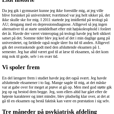
Da jeg gik i gymnasiet kunne jeg ikke forestille mig, at jeg ville
blive forsinket på universitetet; tværtimod var jeg helt sikker på, det
ikke skulle ske for mig. I 2011 startede jeg imidlertid på teologi på
AU; dengang med en depressionsdiagnose. Alligevel så jeg ingen
alternativer til at starte umiddelbart efter mit højskoleophold i foråret
det år. Havde der været vinteroptag på teologi havde jeg helt sikkert
satset på det. Somme tider blev jeg ked af det i min daglige gang på
universitetet, og fældede også nogle tårer fra tid til anden. Alligevel
gik det overraskende godt med den afsluttende eksamen på 1.
semester. Jeg har altid været god til at læse til eksamen, så det kom
mig nok til gode, selv i en svær tid.
Vi spoler frem
En del længere frem i studiet havde jeg det også svært. Jeg havde
afsluttende eksamener i to fag. Mange sagde til mig, at det måske
var at gabe over for meget at prøve at gå op. Men med god støtte gik
jeg op og bestod dem begge. Jeg, som ellers altid har gået efter de
højeste karakterer og intet mindre, blev pludselig klar over, at det at
gå til en eksamen og bestå faktisk kan være en præstation i sig selv.
Tre måneder på psykiatrisk afdeling