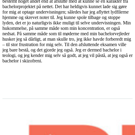
bestemt noget andet end at afslutte med at kunne se en karakter fra
bachelorprojektet på nettet. Det har heldigvis kunnet lade sig gøre
for mig at optage undervisningen; således har jeg aflyttet lydfilerne
hjemme og skrevet noter til. Jeg kunne spole tilbage og stoppe
lyden, det er jo naturligvis ikke muligt til selve undervisningen. Min
hukommelse, på samme måde som min koncentration, er også
nedsat. På samme måde som til møderne med min bachelorvejleder
husker jeg så dårligt, at man skulle tro, jeg ikke havde forberedt mig
– til stor frustration for mig selv. Til den afsluttende eksamen ville
jeg bare bestå, og det gjorde jeg også. Jeg er dermed bachelor i
teologi, og jeg kender mig selv så godt, at jeg vil påstå, at jeg også er
bachelor i skizofreni.