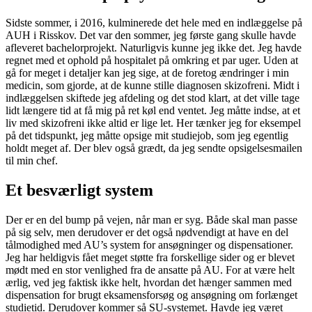
Sidste sommer, i 2016, kulminerede det hele med en indlæggelse på
AUH i Risskov. Det var den sommer, jeg første gang skulle havde
afleveret bachelorprojekt. Naturligvis kunne jeg ikke det. Jeg havde
regnet med et ophold på hospitalet på omkring et par uger. Uden at
gå for meget i detaljer kan jeg sige, at de foretog ændringer i min
medicin, som gjorde, at de kunne stille diagnosen skizofreni. Midt i
indlæggelsen skiftede jeg afdeling og det stod klart, at det ville tage
lidt længere tid at få mig på ret køl end ventet. Jeg måtte indse, at et
liv med skizofreni ikke altid er lige let. Her tænker jeg for eksempel
på det tidspunkt, jeg måtte opsige mit studiejob, som jeg egentlig
holdt meget af. Der blev også grædt, da jeg sendte opsigelsesmailen
til min chef.
Et besværligt system
Der er en del bump på vejen, når man er syg. Både skal man passe
på sig selv, men derudover er det også nødvendigt at have en del
tålmodighed med AU’s system for ansøgninger og dispensationer.
Jeg har heldigvis fået meget støtte fra forskellige sider og er blevet
mødt med en stor venlighed fra de ansatte på AU. For at være helt
ærlig, ved jeg faktisk ikke helt, hvordan det hænger sammen med
dispensation for brugt eksamensforsøg og ansøgning om forlænget
studietid. Derudover kommer så SU-systemet. Havde jeg været