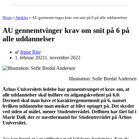
Hjem
»
Artikler
»
AU gennemtvinger krav om snit på 6 på alle uddannelser
AU gennemtvinger krav om snit på 6 på
alle uddannelser
af
Jeppe Riis
1. februar 2021
1. november 2022
Illustration: Sofie Bredal Andersen
Århus Universitets ledelse har gennemtvunget et krav om, at
alle uddannelser skal indføre en adgangskvotient på 6,0.
Dermed skal man have et karaktergennemsnit på 6, uanset
hvilken uddannelse man ønsker at blive optaget på. Det skyder
ved siden af målet, mener Studenterrådet. Delfinen har fået fat i
Marie Dall, der er næstformand for Studenterrådet på Århus
Universitet.
Jeg kan forstå at i er utilfredse med ledelsens beslutning. Kan du