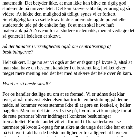
matematik. Det betyder ikke, at man ikke kan blive en rigtig god
studerende på universitetet. Det kan kræve sabbatår, erfaring og så
videre. At lukke den mulighed så tidligt, synes vi er forkert.
Selvfølgelig kan vi sætte krav til de studerende og de potentielle
studerende ude på de enkelte fag, fx at man skal have haft
matematik på A-Niveau for at studere matematik, men at vedtage det
så generelt i ledelsen er skævt.
Så det handler i virkeligheden også om centralisering af
beslutningerne?
Helt sikkert. Lige nu ser vi også at der er fagsnit på kvote 2, altså at
man skal have en bestemt karakter i et bestemt fag, hvilket giver
meget mere mening end det her med at skære det hele over én kam.
Hvad er så næste skridt?
For os handler det lige nu om at se fremad. Vi er udmærket klar
over, at når universitetsledelsen har truffet en beslutning på denne
måde, så kommer vores stemme ikke til at gøre en forskel, ej heller
bagefter. Men for det første vil vi se på, hvordan vi kan sørge for at
de rette personer bliver inddraget i konkrete beslutninger
fremadrettet. For det andet vil vi i forhold til karakterkravet se
nærmere på kvote 2-optag for at sikre at de unge der ikke har et snit
på 6 i hvert fald har de bedste muligheder for alligevel at have en