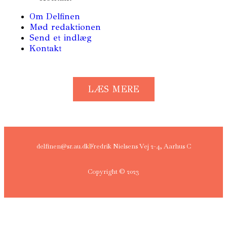
Om Delfinen
Mød redaktionen
Send et indlæg
Kontakt
LÆS MERE
delfinen@sr.au.dk
Fredrik Nielsens Vej 2-4, Aarhus C
Copyright © 2023