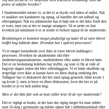
prøve at uddybe hvorfor?
I Studenterrådet mener vi, at det er at skyde ved siden af målet. Når
vi snakker om karakterer og optag, så handler det om udbud og
efterspørgsel. Når en uddannelse har et højt snit er det ikke fordi den
er svær, men om at der er mange ansøgere. Så at sætte en fast
kvotient på minimum 6 er at sende et forkert signal til de studerende.
Beslutningen er kommet meget pludseligt og lader til at være blevet
truffet bag lukkede døre. Hvordan har i oplevet processen?
Vi er meget forundrede over ikke at være blevet inddraget i
processen. Hverken de akademiske råd eller
studenterorganisationerne, studielederne eller andre er blevet hørt.
Det er en beslutning ledelsen har truffet, og som vi fik at vide af
bagveje dagen inden det blev offentliggjort. Vi er både skuffede og
ærgerlige over ikke at kunne have en åben dialog omkring det.
Tidligere har vi diskuteret det her med optag generelt, både kvote 1
og kvote 2, men at have en åben diskussion, hvor det her er på
bordet er jo en helt anden ting.
Men er det ikke fair nok at man stiller krav til de nye studerende?
Det er vigtigt at huske, at der kan ske rigtig meget fra man sidder
som 16-årig i gymnasiet og måske sløser lidt i oldtidskundskab eller