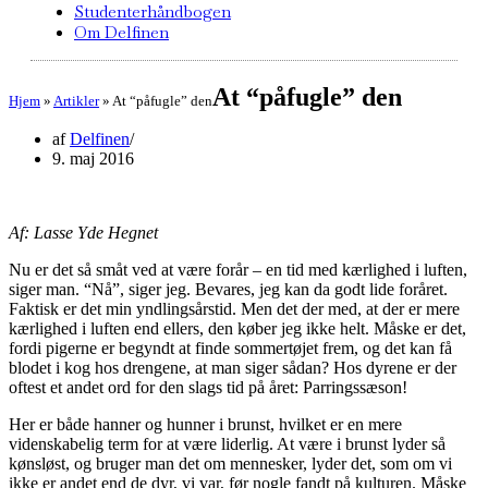
Studenterhåndbogen
Om Delfinen
At “påfugle” den
Hjem
»
Artikler
»
At “påfugle” den
af
Delfinen
9. maj 2016
Af: Lasse Yde Hegnet
Nu er det så småt ved at være forår – en tid med kærlighed i luften,
siger man. “Nå”, siger jeg. Bevares, jeg kan da godt lide foråret.
Faktisk er det min yndlingsårstid. Men det der med, at der er mere
kærlighed i luften end ellers, den køber jeg ikke helt. Måske er det,
fordi pigerne er begyndt at finde sommertøjet frem, og det kan få
blodet i kog hos drengene, at man siger sådan? Hos dyrene er der
oftest et andet ord for den slags tid på året: Parringssæson!
Her er både hanner og hunner i brunst, hvilket er en mere
videnskabelig term for at være liderlig. At være i brunst lyder så
kønsløst, og bruger man det om mennesker, lyder det, som om vi
ikke er andet end de dyr, vi var, før nogle fandt på kulturen. Måske