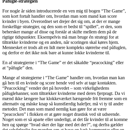
Påfugle-strategien
For nogle år siden introducerede en ven mig til bogen “The Game”,
som kort fortalt handler om, hvordan man som mand kan score
kvinder i byen. Overordnet set drejer det sig om, at der er mange
forskellige strategier, og den som er bedst til “spillet”, er den, som
behersker mange af disse og forstår at skifte mellem dem på de
rigtige tidspunkter.
Eksempelvis må man bruge én strategi for at
tiltrække kvinderne og en anden, når scoringen skal køres hjem.
Mennesket er trods alt en lidt mere kompleks størrelse end påfuglen,
og derfor er det ikke nok bare at kunne lokke kvinderne til.
En af strategierne i “The Game” er det såkaldte “peacocking” eller
at “påfugle” den.
Mange af strategierne i “The Game” handler om, hvordan man kan
gå hen til en kvinde og score hende ved selv at tage kontakten.
“Peacocking” vender det på hovedet – som virkelighedens
påfuglehanner, som tiltrækker kvinderne med deres fjerpragt. Da vi
mænd ikke længere har klokkeværket hængende frit fremme som en
alternativ og måske knap så kunstfærdig halefjer, må vi ty til andre
metoder. Det man som mand nemlig kan gøre for at være
“peacocken” i flokken er at gøre noget drastisk ved sit udseende.
Noget som er så aparte eller underligt, at det får kvinder til at komme
hen og spørge “hvad sker der lige med det der?”, og derfra gælder
det selvfølgelig for manden om at have en kæk kommentar eller en