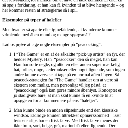
så spøjs forklaring, at han kan få kvinden til at blive hængende – og
her kommer resten af strategierne så i spil.
Eksempler på typer af halefjer
Men hvad er så aparte eller iøjnefaldende, at kvinderne kommer
vrimlende med åben mund og mange spørgsmål?
Lad os prøve at tage nogle eksempler på “peacocking”:
I “The Game” er en af de såkaldte “pick-up artists” en fyr, der
hedder Mystery. Han “peacocker” den så meget, han kan.
Han har sorte negle, og altid en eller anden super mærkelig
hat, briller, ringe, læderbukser eller noget lignende, som ingen
andre kunne overveje at tage på en normal aften i byen. Så
peacock-strategien fra “The Game” handler om at være så
ekstrem som muligt, men personligt vil jeg påstå, at
“peacocking” også kan gøres mindre åbenlyst. Konceptet er
jo stadigvæk bare, at man skal kunne få en kvinde til at
opsøge en for at kommentere på ens “halefjer”.
Man kunne binde en anden slipseknude end den klassiske
windsor. Eldridge-knuden tiltrækker opmærksomhed – især
hvis ens slips har en frisk farve. Med frisk farve menes der
ikke brun, sort, beige, grå, marineblå eller lignende. Der