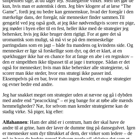
simpelthen sige, at du tager fejl. Strategierne virker. Men det gør de
kun, hvis man er autentisk i dem. Jeg blev klogere af at læse “The
Game”, fordi jeg nu bedre kan gennemskue, hvad der foregår i den
mærkelige dans, der foregår, når mennesker finder sammen.Til
gengæld ved jeg også godt, at jeg ikke nødvendigvis scorer en pige,
jeg møder i byen eller til en fest, heller ikke med de strategier jeg
behersker, hvis jeg ikke bruger dem rigtigt. For at gøre det så
uromantisk som muligt, så må vi se på den menneskelige
parringsdans som en jagt – både fra mandens og kvindens side. Og
mennesker er lige så forskellige som dyr, og det er klart, at en
spækhugger ikke har en chance for at fange en abe i en regnskov –
den er simpelthen ikke tilpasset til at jage i trætoppe. Sådan er det
også for mennesker; hvis man ikke behersker alle strategierne, så
scorer man ikke steder, hvor ens strategi ikke passer ind.
Eksempelvis på en bar, hvor man ingen kender, er nogle strategier
og evner bedre end andre.
Jeg har snakket meget om strategier uden at nævne og gå i dybden
med andre end “peacocking” – er jeg bange for at røbe alle mænds
hemmeligheder? Næ, for selvom man kender strategierne kan de
stadig virke. Så piger, kig efter:
Alfahannen
: Ham der altid er i centrum, ham der skal have de
andre til at grine, ham der laver de dumme ting på dansegulvet. Igen
er mennesker som dyr tiltrukket af dem, der virker som ledere – de
må jo have de bedste gener! Selvom nogle vil afskrive det som et