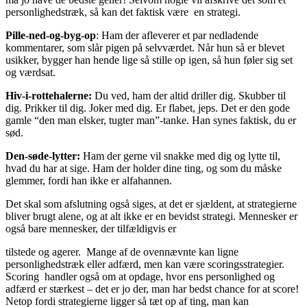
personlighedstræk, så kan det faktisk være en strategi.
Pille-ned-og-byg-op
: Ham der afleverer et par nedladende
kommentarer, som slår pigen på selvværdet. Når hun så er blevet
usikker, bygger han hende lige så stille op igen, så hun føler sig set
og værdsat.
Hiv-i-rottehalerne:
Du ved, ham der altid driller dig. Skubber til
dig. Prikker til dig. Joker med dig. Er flabet, jeps. Det er den gode
gamle “den man elsker, tugter man”-tanke. Han synes faktisk, du er
sød.
Den-søde-lytter:
Ham der gerne vil snakke med dig og lytte til,
hvad du har at sige. Ham der holder dine ting, og som du måske
glemmer, fordi han ikke er alfahannen.
Det skal som afslutning også siges, at det er sjældent, at strategierne
bliver brugt alene, og at alt ikke er en bevidst strategi. Mennesker er
også bare mennesker, der tilfældigvis er
tilstede og agerer. Mange af de ovennævnte kan ligne
personlighedstræk eller adfærd, men kan være scoringsstrategier.
Scoring handler også om at opdage, hvor ens personlighed og
adfærd er stærkest – det er jo der, man har bedst chance for at score!
Netop fordi strategierne ligger så tæt op af ting, man kan