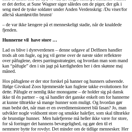
er det derfor, at Sune Wagner siger således om de piger, der gik i
seng med de tyske soldater under Anden Verdenskrig: /Du viser/for
alle/så skamløst/din brunst/
– de var ikke længere på et menneskeligt stadie, når de knaldede
fjenden.
Hunnerne vil have store …
Lad os blive i dyreverdenen – denne udgave af Delfinen handler
trods alt om fugle, og jeg vil gerne over de næste sider reflektere
over påfuglene, deres parringsstrategier, og hvordan man som mand
kan “påfugle” den i sin jagt på kærligheden her i den skønne maj
måned.
Hos påfuglene er der stor forskel på hanner og hunners udseende.
Ifølge Givskud Zoos hjemmeside kan fuglene takke evolutionen for
dette. Påfugle er nemlig ikke monogame – de holder sig på dansk
ikke til én partner – og så handler det ganske enkelt om for hannerne
at kunne tiltrække så mange hunner som muligt. Og hvordan gør
man bedst det, når man er en overdimensioneret blå fasan? Jo, man
udvikler nogle voldsomt store og smukke halefjer, som skal tiltrække
de brunstige hunner. Men halefjerene må heller ikke være for store,
for så forringer det hannens bevægelighed, og gør den til et
nemmere bytte for rovdyr. Det minder om de tidlige mennesker. Her