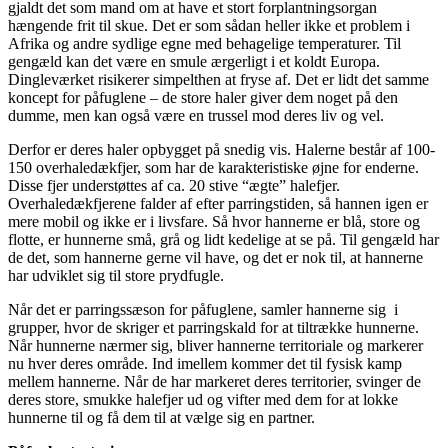
gjaldt det som mand om at have et stort forplantningsorgan
hængende frit til skue. Det er som sådan heller ikke et problem i
Afrika og andre sydlige egne med behagelige temperaturer. Til
gengæld kan det være en smule ærgerligt i et koldt Europa.
Dingleværket risikerer simpelthen at fryse af. Det er lidt det samme
koncept for påfuglene – de store haler giver dem noget på den
dumme, men kan også være en trussel mod deres liv og vel.
Derfor er deres haler opbygget på snedig vis. Halerne består af 100-
150 overhaledækfjer, som har de karakteristiske øjne for enderne.
Disse fjer understøttes af ca. 20 stive “ægte” halefjer.
Overhaledækfjerene falder af efter parringstiden, så hannen igen er
mere mobil og ikke er i livsfare. Så hvor hannerne er blå, store og
flotte, er hunnerne små, grå og lidt kedelige at se på. Til gengæld har
de det, som hannerne gerne vil have, og det er nok til, at hannerne
har udviklet sig til store prydfugle.
Når det er parringssæson for påfuglene, samler hannerne sig i
grupper, hvor de skriger et parringskald for at tiltrække hunnerne.
Når hunnerne nærmer sig, bliver hannerne territoriale og markerer
nu hver deres område. Ind imellem kommer det til fysisk kamp
mellem hannerne. Når de har markeret deres territorier, svinger de
deres store, smukke halefjer ud og vifter med dem for at lokke
hunnerne til og få dem til at vælge sig en partner.