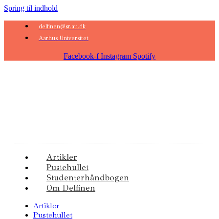
Spring til indhold
delfinen@sr.au.dk
Aarhus Universitet
Facebook-f
Instagram
Spotify
Artikler
Pustehullet
Studenterhåndbogen
Om Delfinen
Artikler
Pustehullet