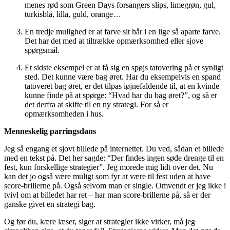
menes rød som Green Days forsangers slips, limegrøn, gul,
turkisblå, lilla, guld, orange…
En tredje mulighed er at farve sit hår i en lige så aparte farve.
Det har det med at tiltrække opmærksomhed eller sjove
spørgsmål.
Et sidste eksempel er at få sig en spøjs tatovering på et synligt
sted. Det kunne være bag øret. Har du eksempelvis en spand
tatoveret bag øret, er det tilpas iøjnefaldende til, at en kvinde
kunne finde på at spørge: “Hvad har du bag øret?”, og så er
det derfra at skifte til en ny strategi. For så er
opmærksomheden i hus.
Menneskelig parringsdans
Jeg så engang et sjovt billede på internettet. Du ved, sådan et billede
med en tekst på. Det her sagde: “Der findes ingen søde drenge til en
fest, kun forskellige strategier”. Jeg morede mig lidt over det. Nu
kan det jo også være muligt som fyr at være til fest uden at have
score-brillerne på. Også selvom man er single. Omvendt er jeg ikke i
tvivl om at billedet har ret – har man score-brillerne på, så er der
ganske givet en strategi bag.
Og før du, kære læser, siger at strategier ikke virker, må jeg